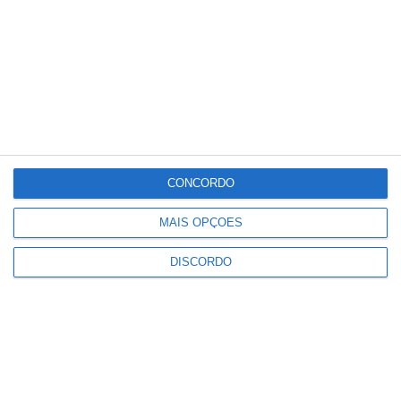
Sex
Sáb
Dom
Seg
Ter
°C
°C
°C
°C
°C
36
32
32
33
34
PUBLICIDADE
CONCORDO
Portalegre: aldeia da Urra recebe
MAIS OPÇÕES
campeões europeus de endurance
em dia de apoteose histórica
DISCORDO
(c/fotos)
Notícias
Johansen é o primeiro Camisola
Amarela da Volta a Portugal
Notícias