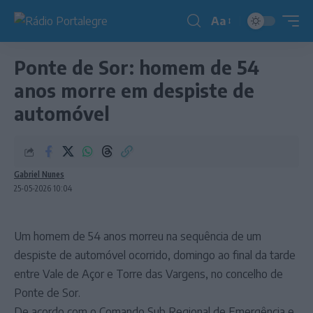
Aa
Redimensionador
de
Ponte de Sor: homem de 54
fonte
anos morre em despiste de
automóvel
Gabriel Nunes
25-05-2026 10:04
Um homem de 54 anos morreu na sequência de um
despiste de automóvel ocorrido, domingo ao final da tarde
entre Vale de Açor e Torre das Vargens, no concelho de
Ponte de Sor.
De acordo com o Comando Sub Regional de Emergência e