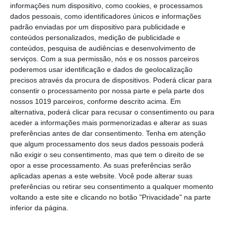
informações num dispositivo, como cookies, e processamos
Futsal: campeões distritais (séniores)
dados pessoais, como identificadores únicos e informações
voltam a ter subida direta aos
padrão enviadas por um dispositivo para publicidade e
nacionais
conteúdos personalizados, medição de publicidade e
Crato: Vale do Peso volta a
conteúdos, pesquisa de audiências e desenvolvimento de
transformar-se na capital do gin
serviços.
Com a sua permissão, nós e os nossos parceiros
artesanal
poderemos usar identificação e dados de geolocalização
Campo Maior: explosão de cores –
precisos através da procura de dispositivos. Poderá clicar para
Festas do Povo regressam com meio
consentir o processamento por nossa parte e pela parte dos
milhão de visitantes à vista
nossos 1019 parceiros, conforme descrito acima. Em
Exames nacionais: notas da 2.ª fase já
alternativa, poderá clicar para recusar o consentimento ou para
estão a ser afixadas e reapreciações
aceder a informações mais pormenorizadas e alterar as suas
devem chegar à tarde
preferências antes de dar consentimento.
Tenha em atenção
Cinema: Festival Periferias abre esta
que algum processamento dos seus dados pessoais poderá
sexta feira
não exigir o seu consentimento, mas que tem o direito de se
opor a esse processamento. As suas preferências serão
Volta a Portugal em Bicicleta: Francisco
aplicadas apenas a este website. Você pode alterar suas
Campos vence primeira etapa – Rui
preferências ou retirar seu consentimento a qualquer momento
Oliveira é o novo Camisola Amarela
voltando a este site e clicando no botão "Privacidade" na parte
PS exige transparência na execução do
inferior da página.
Plano de Cogestão da Serra de São
Mamede