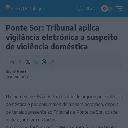
Aa
Redimensionador
de
Ponte Sor: Tribunal aplica
fonte
vigilância eletrónica a suspeito
de violência doméstica
Gabriel Nunes
01-07-2026 09:46
Um homem de 36 anos foi constituído arguido por violência
doméstica e por dois crimes de ameaça agravada, depois
de ter sido presente ao Tribunal de Ponte de Sor, cidade
onde ocorreram os factos.
A detenção foi feita pela GNR na quinta‑feira, em Ponte