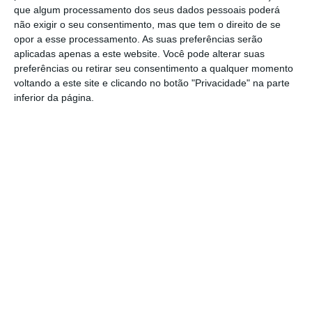
responde ao PS: relatórios existem e
que algum processamento dos seus dados pessoais poderá
foram entregues
não exigir o seu consentimento, mas que tem o direito de se
PSP detém dois homens em Elvas por
opor a esse processamento. As suas preferências serão
posse de armas proibidas
aplicadas apenas a este website. Você pode alterar suas
preferências ou retirar seu consentimento a qualquer momento
Gasóleo e gasolina deverão ficar mais
voltando a este site e clicando no botão "Privacidade" na parte
baratos na próxima semana
inferior da página.
Futsal: campeões distritais (séniores)
voltam a ter subida direta aos
nacionais
Crato: Vale do Peso volta a
transformar-se na capital do gin
artesanal
Campo Maior: explosão de cores –
Festas do Povo regressam com meio
milhão de visitantes à vista
Exames nacionais: notas da 2.ª fase já
estão a ser afixadas e reapreciações
devem chegar à tarde
Cinema: Festival Periferias abre esta
sexta feira