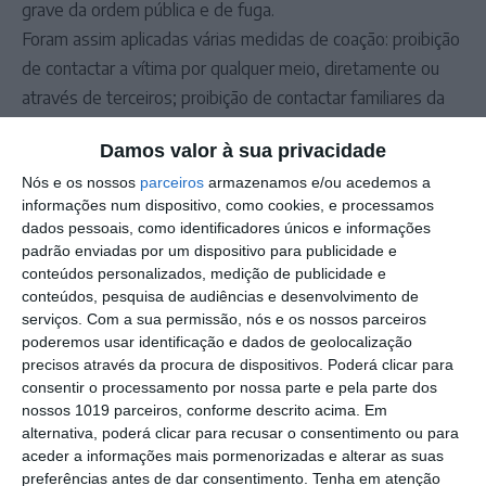
grave da ordem pública e de fuga.
Foram assim aplicadas várias medidas de coação: proibição
de contactar a vítima por qualquer meio, diretamente ou
através de terceiros; proibição de contactar familiares da
vítima, exceto o filho de ambos; e vigilância eletrónica com
Damos valor à sua privacidade
um perímetro mínimo de 500 metros.
Nós e os nossos
parceiros
armazenamos e/ou acedemos a
O tribunal determinou ainda que o arguido não pode
informações num dispositivo, como cookies, e processamos
adquirir ou manter armas de fogo ou armas brancas
dados pessoais, como identificadores únicos e informações
qualificadas, devendo entregar as que eventualmente
padrão enviadas por um dispositivo para publicidade e
possua. Ficou também obrigado a apresentar‑se
conteúdos personalizados, medição de publicidade e
conteúdos, pesquisa de audiências e desenvolvimento de
semanalmente no posto da GNR de Ponte de Sor.
serviços.
Com a sua permissão, nós e os nossos parceiros
Além disso, terá de se submeter a avaliação psicológica e
poderemos usar identificação e dados de geolocalização
ao respetivo acompanhamento.
precisos através da procura de dispositivos. Poderá clicar para
consentir o processamento por nossa parte e pela parte dos
nossos 1019 parceiros, conforme descrito acima. Em
Outros Destaques
alternativa, poderá clicar para recusar o consentimento ou para
aceder a informações mais pormenorizadas e alterar as suas
Comissão de Cogestão do PNSSM
preferências antes de dar consentimento.
Tenha em atenção