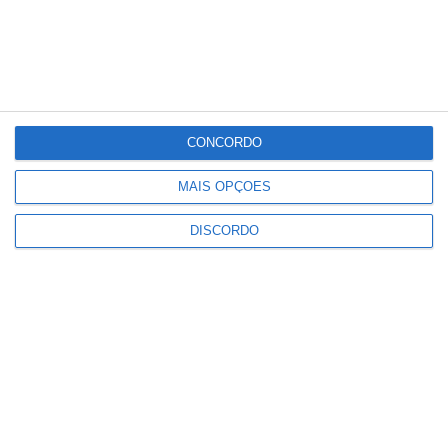
28
°C
°
°
28
_
28
Portalegre
42%
Nuvens Dispersas
2 km/h
CONCORDO
Sáb
Dom
Seg
Ter
Qua
MAIS OPÇÕES
DISCORDO
°C
°C
°C
°C
°C
32
30
33
34
36
PUBLICIDADE
Portalegre: aldeia da Urra recebe
campeões europeus de endurance
em dia de apoteose histórica