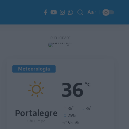
Aa
Redimensionador
de
fonte
PUBLICIDADE
Meteorologia
36
°C
°
°
36
_
36
Portalegre
25%
Céu Limpo
5 km/h