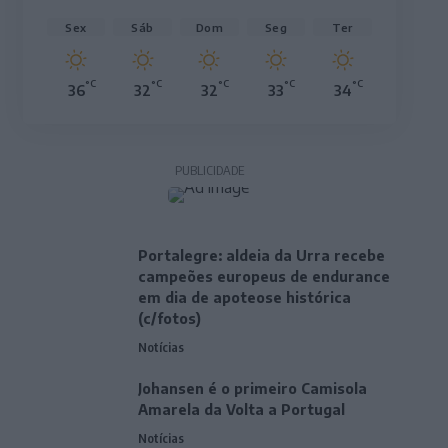
Sex
Sáb
Dom
Seg
Ter
°C
°C
°C
°C
°C
36
32
32
33
34
PUBLICIDADE
Portalegre: aldeia da Urra recebe
campeões europeus de endurance
em dia de apoteose histórica
(c/fotos)
Notícias
Johansen é o primeiro Camisola
Amarela da Volta a Portugal
Notícias