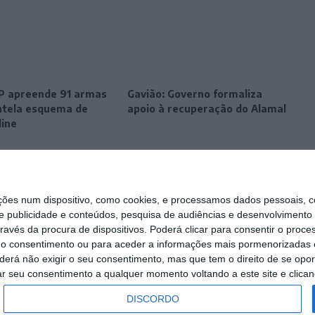
SP apreende 91 armas
Gavião: Governo formaliza
tela esquema de
apoio à recuperação do Alamal
line
s num dispositivo, como cookies, e processamos dados pessoais, co
e publicidade e conteúdos, pesquisa de audiências e desenvolvimento 
ravés da procura de dispositivos. Poderá clicar para consentir o proc
r o consentimento ou para aceder a informações mais pormenorizadas e
á não exigir o seu consentimento, mas que tem o direito de se opor
ar seu consentimento a qualquer momento voltando a este site e clicand
DISCORDO