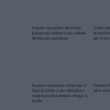
Futsal: campeões distritais
Crato: Va
(séniores) voltam a ter subida
transfor
direta aos nacionais
gin artes
Exames nacionais: notas da 2.ª
Cinema: F
fase já estão a ser afixadas e
abre esta
reapreciações devem chegar à
tarde