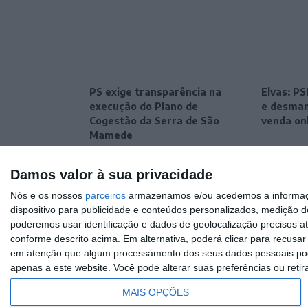
PS exige transparência na
Elvas: P
execução do Plano de
e desman
Cogestão da Serra de São
venda on
Mamede
Damos valor à sua privacidade
Nós e os nossos
parceiros
armazenamos e/ou acedemos a informaçõe
dispositivo para publicidade e conteúdos personalizados, medição d
poderemos usar identificação e dados de geolocalização precisos at
conforme descrito acima. Em alternativa, poderá clicar para recusa
em atenção que algum processamento dos seus dados pessoais poder
apenas a este website. Você pode alterar suas preferências ou retir
MAIS OPÇÕES
© Rádio Portalegre 2026 • Todos os direitos reservados