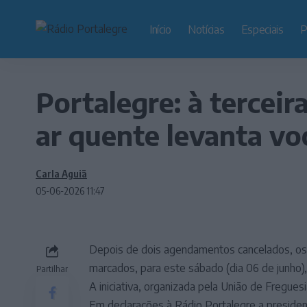
Início
Notícias
Especiais
P
Portalegre: à terceir
ar quente levanta vo
Carla Aguiã
05-06-2026 11:47
Depois de dois agendamentos cancelados, os 
marcados, para este sábado (dia 06 de junho),
Partilhar
A iniciativa, organizada pela União de Fregues
Em declarações à Rádio Portalegre a president