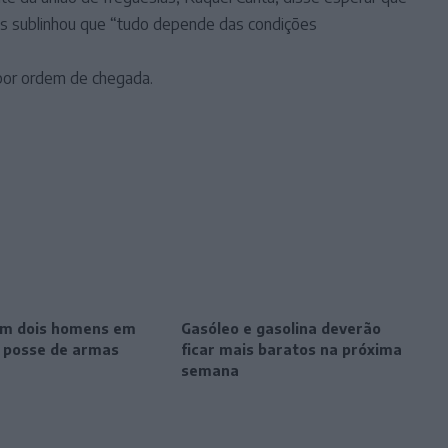
s sublinhou que “tudo depende das condições
 por ordem de chegada.
m dois homens em
Gasóleo e gasolina deverão
r posse de armas
ficar mais baratos na próxima
semana