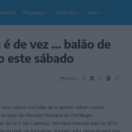
odcasts
Programas
Sobre Nós
Mais
a é de vez … balão de
o este sábado
Partilhar
voos cativos em balão de ar quente voltam a estar
 no largo do Mercado Municipal de Portalegre.
ias da Sé e São Lourenço, tem início marcado para as 19:00.
e da união de freguesias, Raquel Carita, disse esperar que