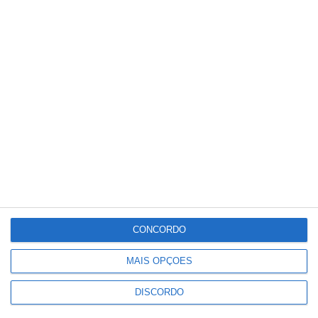
25
°C
°
°
25
_
25
Portalegre
55%
Céu Limpo
1 km/h
Sáb
Dom
Seg
Ter
Qua
°C
°C
°C
°C
°C
32
29
33
34
26
CONCORDO
PUBLICIDADE
MAIS OPÇÕES
DISCORDO
Portalegre: aldeia da Urra recebe
campeões europeus de endurance