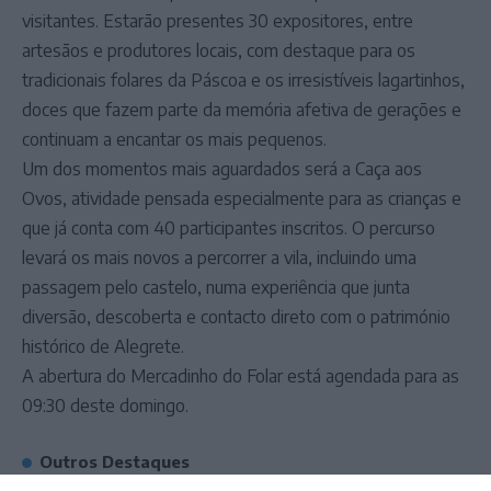
visitantes. Estarão presentes 30 expositores, entre
artesãos e produtores locais, com destaque para os
tradicionais folares da Páscoa e os irresistíveis lagartinhos,
doces que fazem parte da memória afetiva de gerações e
continuam a encantar os mais pequenos.
Um dos momentos mais aguardados será a Caça aos
Ovos, atividade pensada especialmente para as crianças e
que já conta com 40 participantes inscritos. O percurso
levará os mais novos a percorrer a vila, incluindo uma
passagem pelo castelo, numa experiência que junta
diversão, descoberta e contacto direto com o património
histórico de Alegrete.
A abertura do Mercadinho do Folar está agendada para as
09:30 deste domingo.
Outros Destaques