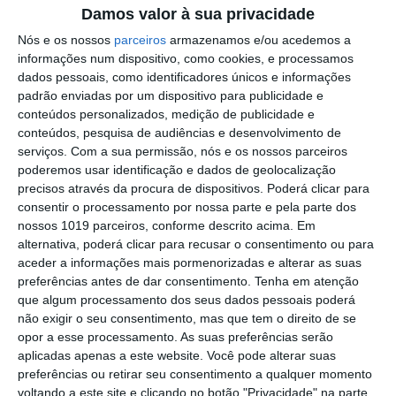
Damos valor à sua privacidade
Comissão de Cogestão do PNSSM
responde ao PS: relatórios existem e
Nós e os nossos
parceiros
armazenamos e/ou acedemos a
foram entregues
informações num dispositivo, como cookies, e processamos
PSP detém dois homens em Elvas por
dados pessoais, como identificadores únicos e informações
posse de armas proibidas
padrão enviadas por um dispositivo para publicidade e
conteúdos personalizados, medição de publicidade e
Gasóleo e gasolina deverão ficar mais
conteúdos, pesquisa de audiências e desenvolvimento de
baratos na próxima semana
serviços.
Com a sua permissão, nós e os nossos parceiros
poderemos usar identificação e dados de geolocalização
Futsal: campeões distritais (séniores)
precisos através da procura de dispositivos. Poderá clicar para
voltam a ter subida direta aos
consentir o processamento por nossa parte e pela parte dos
nacionais
nossos 1019 parceiros, conforme descrito acima. Em
Crato: Vale do Peso volta a
alternativa, poderá clicar para recusar o consentimento ou para
transformar-se na capital do gin
aceder a informações mais pormenorizadas e alterar as suas
artesanal
preferências antes de dar consentimento.
Tenha em atenção
Campo Maior: explosão de cores –
que algum processamento dos seus dados pessoais poderá
Festas do Povo regressam com meio
não exigir o seu consentimento, mas que tem o direito de se
milhão de visitantes à vista
opor a esse processamento. As suas preferências serão
Exames nacionais: notas da 2.ª fase já
aplicadas apenas a este website. Você pode alterar suas
estão a ser afixadas e reapreciações
preferências ou retirar seu consentimento a qualquer momento
devem chegar à tarde
voltando a este site e clicando no botão "Privacidade" na parte