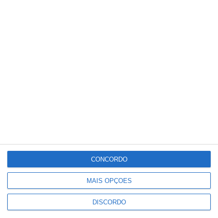
Meteorologia
30
°C
°
°
30
_
30
Portalegre
43%
Céu Limpo
2 km/h
Sex
Sáb
Dom
Seg
Ter
°C
°C
°C
°C
°C
30
32
31
33
34
CONCORDO
PUBLICIDADE
MAIS OPÇÕES
DISCORDO
Portalegre: aldeia da Urra recebe