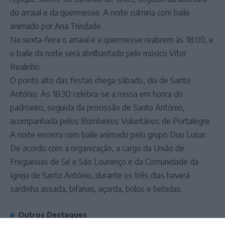
do arraial e da quermesse. A noite culmina com baile
animado por Ana Trindade.
Na sexta-feira o arraial e a quermesse reabrem às 18:00, e
o baile da noite será abrilhantado pelo músico Vítor
Realinho.
O ponto alto das festas chega sábado, dia de Santo
António. Às 18:30 celebra-se a missa em honra do
padroeiro, seguida da procissão de Santo António,
acompanhada pelos Bombeiros Voluntários de Portalegre.
A noite encerra com baile animado pelo grupo Duo Lunar.
De acordo com a organização, a cargo da União de
Freguesias de Sé e São Lourenço e da Comunidade da
Igreja de Santo António, durante os três dias haverá
sardinha assada, bifanas, açorda, bolos e bebidas.
Outros Destaques