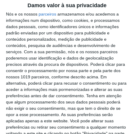
Damos valor à sua privacidade
Comissão de Cogestão do PNSSM
responde ao PS: relatórios existem e
Nós e os nossos
parceiros
armazenamos e/ou acedemos a
foram entregues
informações num dispositivo, como cookies, e processamos
PSP detém dois homens em Elvas por
dados pessoais, como identificadores únicos e informações
posse de armas proibidas
padrão enviadas por um dispositivo para publicidade e
conteúdos personalizados, medição de publicidade e
Gasóleo e gasolina deverão ficar mais
conteúdos, pesquisa de audiências e desenvolvimento de
baratos na próxima semana
serviços.
Com a sua permissão, nós e os nossos parceiros
poderemos usar identificação e dados de geolocalização
Futsal: campeões distritais (séniores)
precisos através da procura de dispositivos. Poderá clicar para
voltam a ter subida direta aos
consentir o processamento por nossa parte e pela parte dos
nacionais
nossos 1019 parceiros, conforme descrito acima. Em
Crato: Vale do Peso volta a
alternativa, poderá clicar para recusar o consentimento ou para
transformar-se na capital do gin
aceder a informações mais pormenorizadas e alterar as suas
artesanal
preferências antes de dar consentimento.
Tenha em atenção
Campo Maior: explosão de cores –
que algum processamento dos seus dados pessoais poderá
Festas do Povo regressam com meio
não exigir o seu consentimento, mas que tem o direito de se
milhão de visitantes à vista
opor a esse processamento. As suas preferências serão
Exames nacionais: notas da 2.ª fase já
aplicadas apenas a este website. Você pode alterar suas
estão a ser afixadas e reapreciações
preferências ou retirar seu consentimento a qualquer momento
devem chegar à tarde
voltando a este site e clicando no botão "Privacidade" na parte