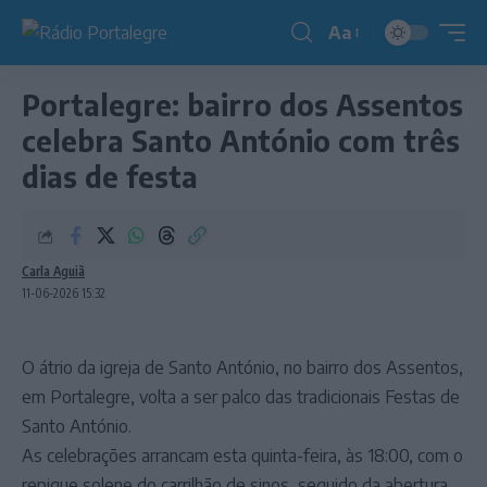
Aa
Redimensionador
de
Portalegre: bairro dos Assentos
fonte
celebra Santo António com três
dias de festa
Carla Aguiã
11-06-2026 15:32
O átrio da igreja de Santo António, no bairro dos Assentos,
em Portalegre, volta a ser palco das tradicionais Festas de
Santo António.
As celebrações arrancam esta quinta-feira, às 18:00, com o
repique solene do carrilhão de sinos, seguido da abertura