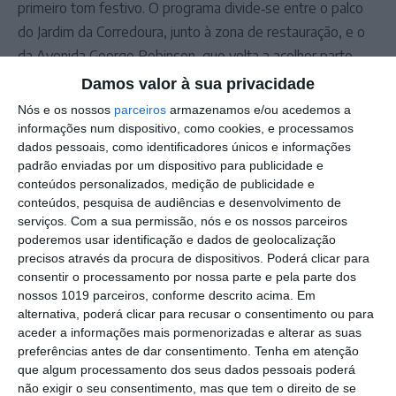
primeiro tom festivo. O programa divide‑se entre o palco
do Jardim da Corredoura, junto à zona de restauração, e o
da Avenida George Robinson, que volta a acolher parte
dos concertos noturnos.
Damos valor à sua privacidade
Bárbara Tinoco é o nome maior do primeiro dia, atuando às
Nós e os nossos
parceiros
armazenamos e/ou acedemos a
22:30, antes do tradicional fogo de artifício da meia‑noite
informações num dispositivo, como cookies, e processamos
dados pessoais, como identificadores únicos e informações
que assinala os 476 anos da elevação de Portalegre a
padrão enviadas por um dispositivo para publicidade e
cidade. A noite prolonga‑se depois com DJ’s até de
conteúdos personalizados, medição de publicidade e
madrugada.
conteúdos, pesquisa de audiências e desenvolvimento de
serviços.
Com a sua permissão, nós e os nossos parceiros
poderemos usar identificação e dados de geolocalização
Outros Destaques
precisos através da procura de dispositivos. Poderá clicar para
consentir o processamento por nossa parte e pela parte dos
Cinco concelhos de Portalegre em risco
nossos 1019 parceiros, conforme descrito acima. Em
máximo de incêndio
alternativa, poderá clicar para recusar o consentimento ou para
aceder a informações mais pormenorizadas e alterar as suas
GNR: 58º Curso de Formação de
preferências antes de dar consentimento.
Tenha em atenção
Guardas arranca esta segunda feira
que algum processamento dos seus dados pessoais poderá
Volta Portugal Bicicleta: Alexis Guérin é
não exigir o seu consentimento, mas que tem o direito de se