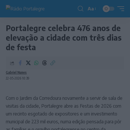
Aa
Redimensionador
de
Portalegre celebra 476 anos de
fonte
elevação a cidade com três dias
de festa
Gabriel Nunes
22-05-2026 10:39
Com o Jardim da Corredoura novamente a servir de sala de
visitas da cidade, Portalegre abre as Festas de 2026 com
um recinto esgotado de expositores e um investimento
municipal de 223 mil euros, numa edição pensada para pôr
as famílias e o orgulho portalegrense no centro da