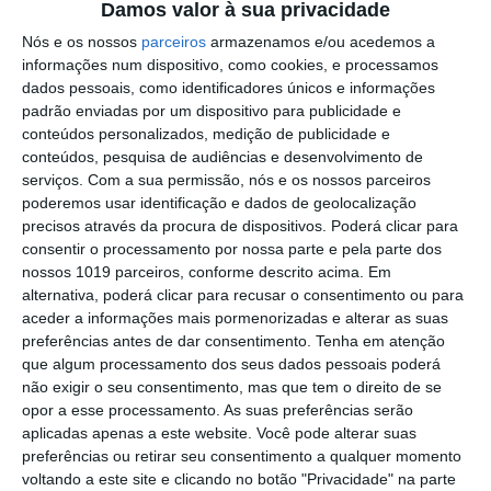
Festas do Povo/a noite que não dorme:
Damos valor à sua privacidade
enramação junta residentes e
Nós e os nossos
parceiros
armazenamos e/ou acedemos a
visitantes em Campo
informações num dispositivo, como cookies, e processamos
Maior (c/fotorreportagem)
dados pessoais, como identificadores únicos e informações
Volta a Portugal em Bicicleta: Rui
padrão enviadas por um dispositivo para publicidade e
Oliveira defende Amarela na ligação
conteúdos personalizados, medição de publicidade e
Beja-Elvas
conteúdos, pesquisa de audiências e desenvolvimento de
Comissão de Cogestão do PNSSM
serviços.
Com a sua permissão, nós e os nossos parceiros
responde ao PS: relatórios existem e
poderemos usar identificação e dados de geolocalização
foram entregues
precisos através da procura de dispositivos. Poderá clicar para
PSP detém dois homens em Elvas por
consentir o processamento por nossa parte e pela parte dos
posse de armas proibidas
nossos 1019 parceiros, conforme descrito acima. Em
alternativa, poderá clicar para recusar o consentimento ou para
Gasóleo e gasolina deverão ficar mais
aceder a informações mais pormenorizadas e alterar as suas
baratos na próxima semana
preferências antes de dar consentimento.
Tenha em atenção
Futsal: campeões distritais (séniores)
que algum processamento dos seus dados pessoais poderá
voltam a ter subida direta aos
não exigir o seu consentimento, mas que tem o direito de se
nacionais
opor a esse processamento. As suas preferências serão
Crato: Vale do Peso volta a
aplicadas apenas a este website. Você pode alterar suas
transformar-se na capital do gin
preferências ou retirar seu consentimento a qualquer momento
artesanal
voltando a este site e clicando no botão "Privacidade" na parte