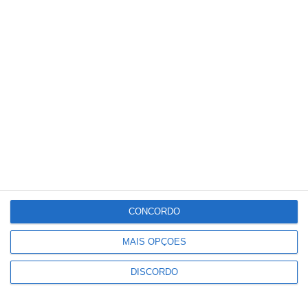
Meteorologia
35
°C
°
°
35
_
35
Portalegre
24%
Nuvens Dispersas
5 km/h
Sáb
Dom
Seg
Ter
Qua
°C
°C
°C
°C
°C
35
29
33
34
36
CONCORDO
MAIS OPÇÕES
PUBLICIDADE
DISCORDO
Elvas: PSP apreende 91 armas e