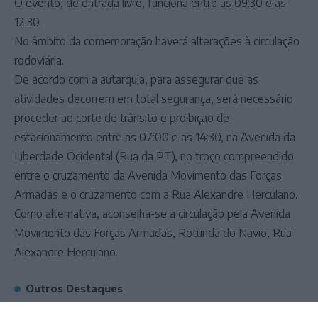
O evento, de entrada livre, funciona entre as 09:30 e as
12:30.
No âmbito da comemoração haverá alterações à circulação
rodoviária.
De acordo com a autarquia, para assegurar que as
atividades decorrem em total segurança, será necessário
proceder ao corte de trânsito e proibição de
estacionamento entre as 07:00 e as 14:30, na Avenida da
Liberdade Ocidental (Rua da PT), no troço compreendido
entre o cruzamento da Avenida Movimento das Forças
Armadas e o cruzamento com a Rua Alexandre Herculano.
Como alternativa, aconselha-se a circulação pela Avenida
Movimento das Forças Armadas, Rotunda do Navio, Rua
Alexandre Herculano.
Outros Destaques