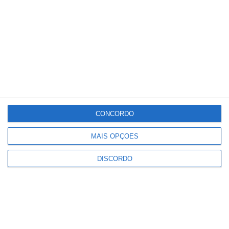
Céu Limpo
5 km/h
Sex
Sáb
Dom
Seg
Ter
°C
°C
°C
°C
°C
36
32
32
33
34
PUBLICIDADE
CONCORDO
MAIS OPÇÕES
Portalegre: aldeia da Urra recebe
campeões europeus de endurance
em dia de apoteose histórica
DISCORDO
(c/fotos)
Notícias
Johansen é o primeiro Camisola
Amarela da Volta a Portugal
Notícias