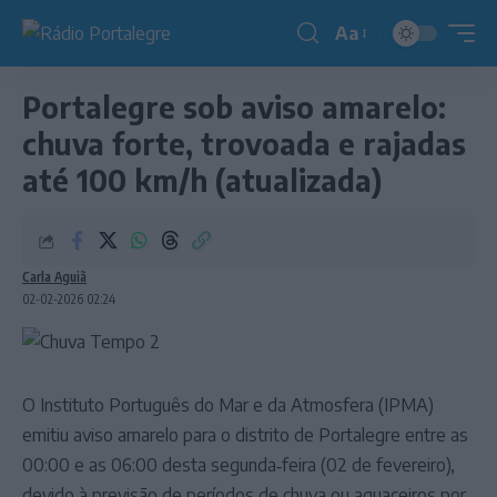
Aa
Redimensionador
de
Portalegre sob aviso amarelo:
fonte
chuva forte, trovoada e rajadas
até 100 km/h (atualizada)
Carla Aguiã
02-02-2026 02:24
O Instituto Português do Mar e da Atmosfera (IPMA)
emitiu aviso amarelo para o distrito de Portalegre entre as
00:00 e as 06:00 desta segunda‑feira (02 de fevereiro),
devido à previsão de períodos de chuva ou aguaceiros por