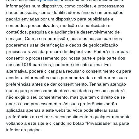
baratos na próxima semana
informações num dispositivo, como cookies, e processamos
dados pessoais, como identificadores únicos e informações
Futsal: campeões distritais (séniores)
padrão enviadas por um dispositivo para publicidade e
voltam a ter subida direta aos
conteúdos personalizados, medição de publicidade e
nacionais
conteúdos, pesquisa de audiências e desenvolvimento de
Crato: Vale do Peso volta a
serviços.
Com a sua permissão, nós e os nossos parceiros
transformar-se na capital do gin
poderemos usar identificação e dados de geolocalização
artesanal
precisos através da procura de dispositivos. Poderá clicar para
Campo Maior: explosão de cores –
consentir o processamento por nossa parte e pela parte dos
Festas do Povo regressam com meio
nossos 1019 parceiros, conforme descrito acima. Em
milhão de visitantes à vista
alternativa, poderá clicar para recusar o consentimento ou para
Exames nacionais: notas da 2.ª fase já
aceder a informações mais pormenorizadas e alterar as suas
estão a ser afixadas e reapreciações
preferências antes de dar consentimento.
Tenha em atenção
devem chegar à tarde
que algum processamento dos seus dados pessoais poderá
Cinema: Festival Periferias abre esta
não exigir o seu consentimento, mas que tem o direito de se
sexta feira
opor a esse processamento. As suas preferências serão
Volta a Portugal em Bicicleta: Francisco
aplicadas apenas a este website. Você pode alterar suas
Campos vence primeira etapa – Rui
preferências ou retirar seu consentimento a qualquer momento
Oliveira é o novo Camisola Amarela
voltando a este site e clicando no botão "Privacidade" na parte
PS exige transparência na execução do
inferior da página.
Plano de Cogestão da Serra de São