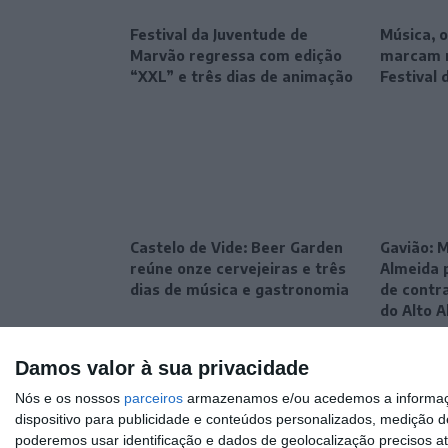
Festival da Juventude de
Música, o
Marvão regressa com edição
marcam n
“XXL” e três dias de animação
Festival 
Castelo de Vide: Beer Garden
Gavião: M
reúne onze cervejeiras e três
Almeida 
dias de música e gastronomia
de contr
do Alto A
Damos valor à sua privacidade
Nós e os nossos
parceiros
armazenamos e/ou acedemos a informaçõe
dispositivo para publicidade e conteúdos personalizados, medição d
poderemos usar identificação e dados de geolocalização precisos at