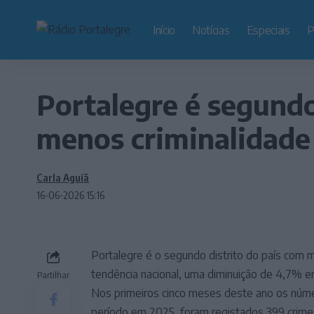
Início
Notícias
Especiais
P
Portalegre é segundo
menos criminalidade
Carla Aguiã
16-06-2026 15:16
Portalegre é o segundo distrito do país com m
tendência nacional, uma diminuição de 4,7% 
Partilhar
Nos primeiros cinco meses deste ano os nú
período em 2025, foram registados 399 crim