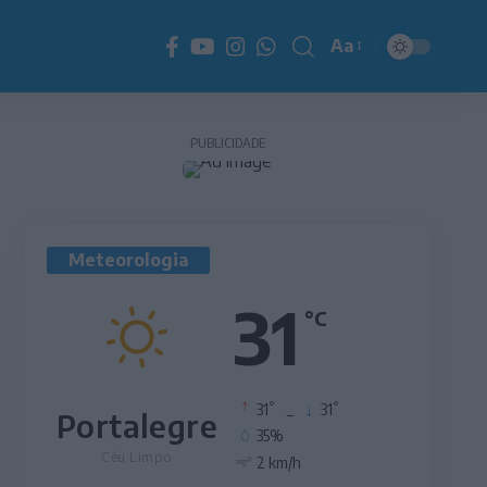
Aa
Redimensionador
de
fonte
PUBLICIDADE
Meteorologia
31
°C
°
°
31
_
31
Portalegre
35%
Céu Limpo
2 km/h