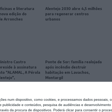
ficinas e literatura
Alentejo 2030 abre 4,5 milhões
ova edição do
para regenerar centros
de Arronches
urbanos
inistro Castro
Ponte de Sor: família realojada
preside à assinatura
após incêndio destruir
ato “ALAMAL, A Pérola
habitação em Lavachos,
lentejo”,
Montargil
s num dispositivo, como cookies, e processamos dados pessoais, co
e publicidade e conteúdos, pesquisa de audiências e desenvolvimento 
ravés da procura de dispositivos. Poderá clicar para consentir o proc