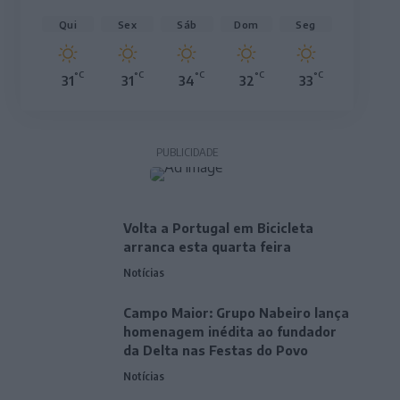
Qui
Sex
Sáb
Dom
Seg
°C
°C
°C
°C
°C
31
31
34
32
33
PUBLICIDADE
Volta a Portugal em Bicicleta
arranca esta quarta feira
Notícias
Campo Maior: Grupo Nabeiro lança
homenagem inédita ao fundador
da Delta nas Festas do Povo
Notícias