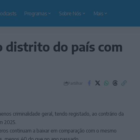
odcasts
Programas
Sobre Nós
Mais
 distrito do país com
Partilhar
enos criminalidade geral, tendo registado, ao contrário da
em 2025.
meros continuam a baixar em comparação com o mesmo
es, menos 40 do que no ano passado.