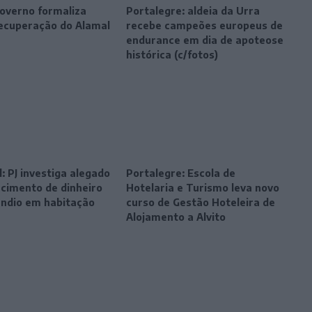
Governo formaliza
Portalegre: aldeia da Urra
recuperação do Alamal
recebe campeões europeus de
endurance em dia de apoteose
histórica (c/fotos)
: PJ investiga alegado
Portalegre: Escola de
cimento de dinheiro
Hotelaria e Turismo leva novo
êndio em habitação
curso de Gestão Hoteleira de
Alojamento a Alvito