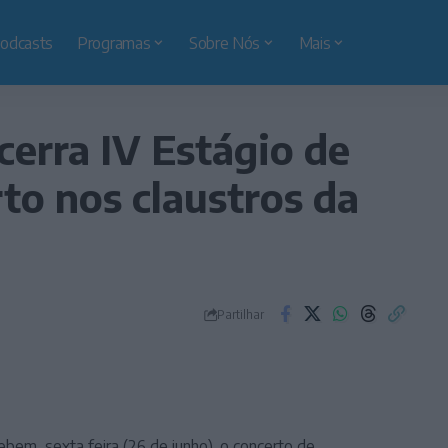
odcasts
Programas
Sobre Nós
Mais
erra IV Estágio de
to nos claustros da
Partilhar
ebem, sexta feira (26 de junho), o concerto de