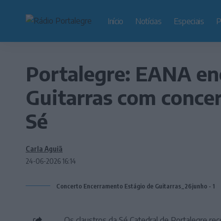
Início
Notícias
Especiais
P
Portalegre: EANA enc
Guitarras com concer
Sé
Carla Aguiã
24-06-2026 16:14
Concerto Encerramento Estágio de Guitarras_26junho - 1
Os claustros da Sé Catedral de Portalegre rec