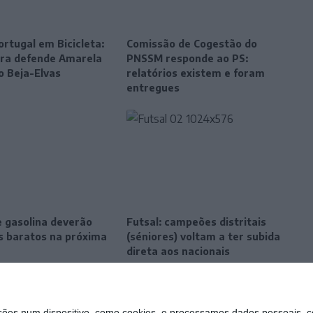
ortugal em Bicicleta:
Comissão de Cogestão do
eira defende Amarela
PNSSM responde ao PS:
o Beja-Elvas
relatórios existem e foram
entregues
e gasolina deverão
Futsal: campeões distritais
is baratos na próxima
(séniores) voltam a ter subida
direta aos nacionais
s num dispositivo, como cookies, e processamos dados pessoais, co