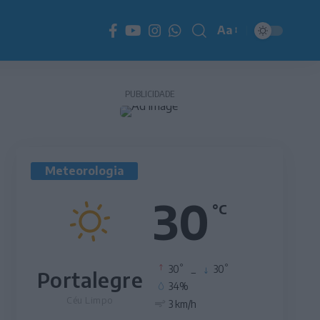
Aa
Redimensionador
de
fonte
PUBLICIDADE
Meteorologia
30
°C
°
°
30
_
30
Portalegre
34%
Céu Limpo
3 km/h