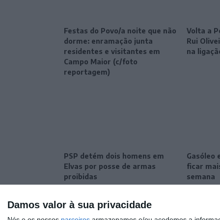
Festas do Povo/a noite que não
Volta a P
dorme: enramação junta
Rui Oliv
residentes e visitantes em
na ligaçã
Campo Maior (c/foto
reportagem)
PSP detém dois homens em
Gasóleo 
Elvas por posse de armas
ficar ma
proibidas
semana
Damos valor à sua privacidade
Nós e os nossos
parceiros
armazenamos e/ou acedemos a informaçõe