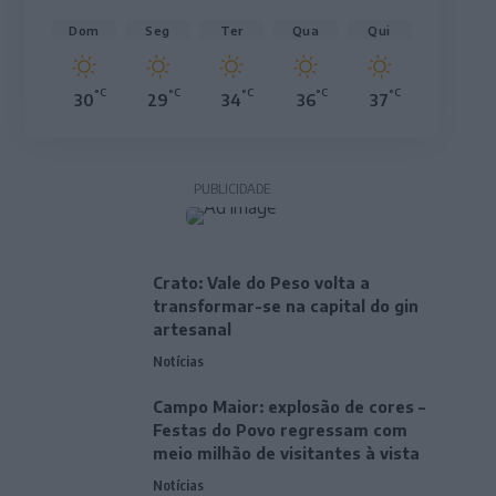
Dom
Seg
Ter
Qua
Qui
°C
°C
°C
°C
°C
30
29
34
36
37
PUBLICIDADE
Crato: Vale do Peso volta a
transformar-se na capital do gin
artesanal
Notícias
Campo Maior: explosão de cores –
Festas do Povo regressam com
meio milhão de visitantes à vista
Notícias