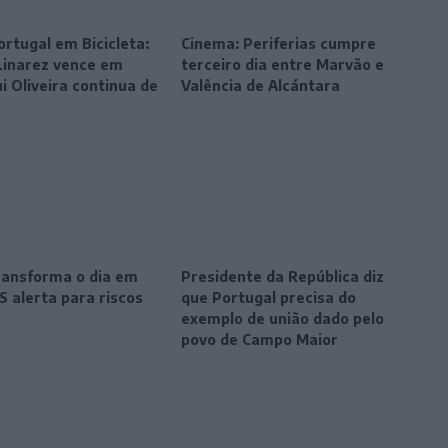
ortugal em Bicicleta:
Cinema: Periferias cumpre
Linarez vence em
terceiro dia entre Marvão e
ui Oliveira continua de
Valência de Alcántara
transforma o dia em
Presidente da República diz
S alerta para riscos
que Portugal precisa do
exemplo de união dado pelo
povo de Campo Maior