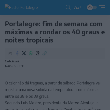
Aa
Redimensionador
de
Portalegre: fim de semana com
fonte
máximas a rondar os 40 graus e
noites tropicais
Carla Aguiã
17-06-2026 16:19
O calor não dá tréguas, a partir de sábado Portalegre vai
registar uma nova subida da temperatura, com máximas
entre os 38 e os 39 graus.
Segundo Luís Mestre, presidente da Meteo Alentejo, a
previsão aponta para as chamadas “noites tropicais”, com