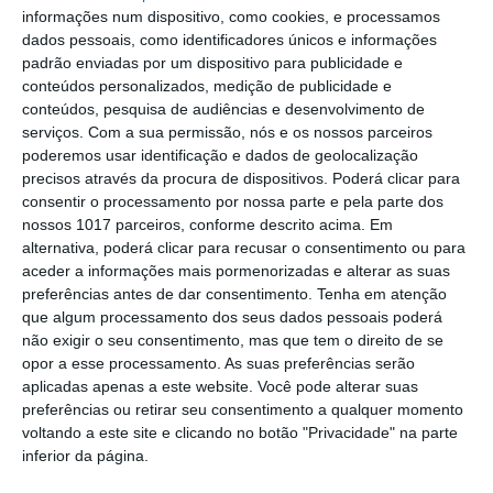
Portalegre: aldeia da Urra recebe
informações num dispositivo, como cookies, e processamos
campeões europeus de endurance em
dados pessoais, como identificadores únicos e informações
dia de apoteose histórica (c/fotos)
padrão enviadas por um dispositivo para publicidade e
Johansen é o primeiro Camisola
conteúdos personalizados, medição de publicidade e
Amarela da Volta a Portugal
conteúdos, pesquisa de audiências e desenvolvimento de
serviços.
Com a sua permissão, nós e os nossos parceiros
Montargil: PJ investiga alegado
poderemos usar identificação e dados de geolocalização
desaparecimento de dinheiro após
precisos através da procura de dispositivos. Poderá clicar para
incêndio em habitação
consentir o processamento por nossa parte e pela parte dos
Portalegre: Escola de Hotelaria e
nossos 1017 parceiros, conforme descrito acima. Em
Turismo leva novo curso de Gestão
alternativa, poderá clicar para recusar o consentimento ou para
Hoteleira de Alojamento a Alvito
aceder a informações mais pormenorizadas e alterar as suas
Festival da Juventude de Marvão
preferências antes de dar consentimento.
Tenha em atenção
regressa com edição “XXL” e três dias
que algum processamento dos seus dados pessoais poderá
de animação
não exigir o seu consentimento, mas que tem o direito de se
Música, oficinas e literatura marcam
opor a esse processamento. As suas preferências serão
nova edição do Festival de Arronches
aplicadas apenas a este website. Você pode alterar suas
preferências ou retirar seu consentimento a qualquer momento
Alentejo 2030 abre 4,5 milhões para
voltando a este site e clicando no botão "Privacidade" na parte
regenerar centros urbanos
inferior da página.
Castelo de Vide: Beer Garden reúne