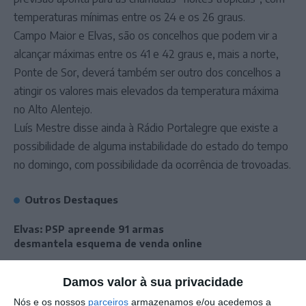
temperaturas mínimas entre os 24 e os 26 graus.
Campo Maior e Elvas, são os concelhos que podem vir a
alcançar máximas entre os 41 e 42 graus e, mais a norte,
Ponte de Sor, deverá também ser outro dos concelhos a
atingir os valores mais elevados da temperatura máxima
no Alto Alentejo.
Luís Mestre disse ainda à Rádio Portalegre que existe a
possibilidade de alguma instabilidade do estado do tempo
no domingo, com possibilidade da ocorrência de trovoadas.
Outros Destaques
Elvas: PSP apreende 91 armas
desmantela esquema de venda online
Gavião: Governo formaliza apoio à
Damos valor à sua privacidade
recuperação do Alamal
Nós e os nossos
parceiros
armazenamos e/ou acedemos a