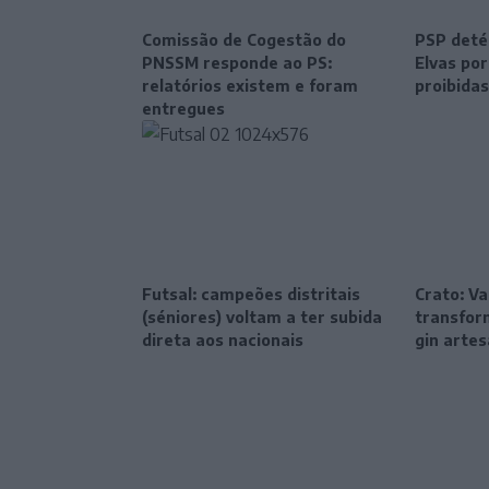
Comissão de Cogestão do
PSP deté
PNSSM responde ao PS:
Elvas po
relatórios existem e foram
proibidas
entregues
Futsal: campeões distritais
Crato: Va
(séniores) voltam a ter subida
transfor
direta aos nacionais
gin artes