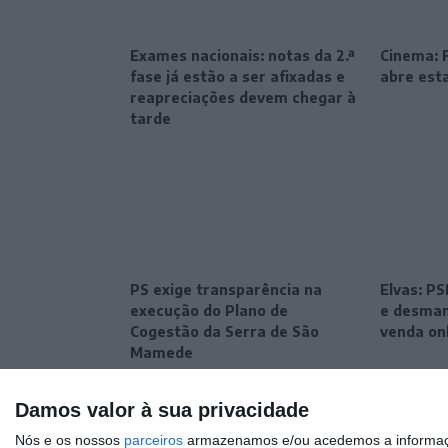
Exames nacionais: notas da 2.ª
Cinema: F
fase já estão a ser afixadas e
abre esta
reapreciações devem chegar à
tarde
PS exige transparência na
Elvas: P
execução do Plano de
e desman
Cogestão da Serra de São
venda on
Mamede
Damos valor à sua privacidade
Nós e os nossos
parceiros
armazenamos e/ou acedemos a informaçõe