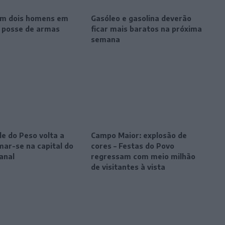
m dois homens em
Gasóleo e gasolina deverão
r posse de armas
ficar mais baratos na próxima
semana
le do Peso volta a
Campo Maior: explosão de
mar-se na capital do
cores – Festas do Povo
anal
regressam com meio milhão
de visitantes à vista