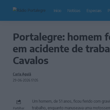
Início
Notícias
Especiais
P
Portalegre: homem f
em acidente de traba
Cavalos
Carla Aguiã
29-06-2026 17:05
Um homem, de 51 anos, ficou ferido com gravi
trabalho, enquanto manuseava uma motosserra 
Partilhar