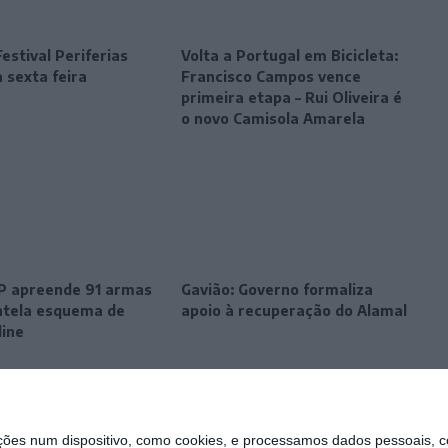
estival Periferias
Volta a Portugal em Bicicleta:
 sexta feira
Francisco Campos vence
primeira etapa – Rui Oliveira é
o novo Camisola Amarela
SP apreende 91 armas
Gavião: Governo formaliza
tela esquema de
apoio à recuperação do Alamal
line
s num dispositivo, como cookies, e processamos dados pessoais, co