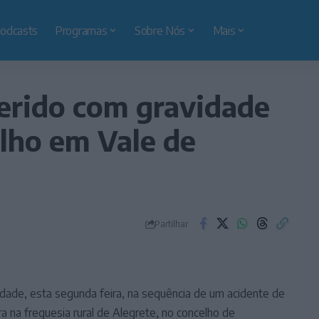
odcasts
Programas
Sobre Nós
Mais
erido com gravidade
lho em Vale de
Partilhar
dade, esta segunda feira, na sequência de um acidente de
na freguesia rural de Alegrete, no concelho de