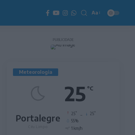
Aa
Redimensionador
de
fonte
PUBLICIDADE
Meteorologia
25
°C
°
°
25
_
25
Portalegre
55%
Céu Limpo
1 km/h