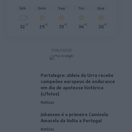
Sáb
Dom
Seg
Ter
Qua
°C
°C
°C
°C
°C
32
29
33
34
26
PUBLICIDADE
Portalegre: aldeia da Urra recebe
campeões europeus de endurance
em dia de apoteose histórica
(c/fotos)
Notícias
Johansen é o primeiro Camisola
Amarela da Volta a Portugal
Notícias