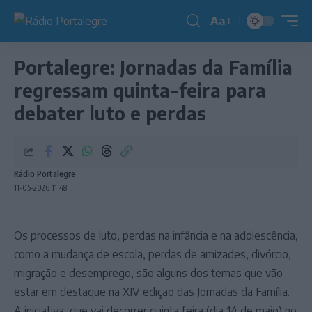
Aa
Redimensionador
de
Portalegre: Jornadas da Família
fonte
regressam quinta-feira para
debater luto e perdas
Rádio Portalegre
11-05-2026 11:48
Os processos de luto, perdas na infância e na adolescência,
como a mudança de escola, perdas de amizades, divórcio,
migração e desemprego, são alguns dos temas que vão
estar em destaque na XIV edição das Jornadas da Família.
A iniciativa, que vai decorrer quinta feira (dia 14 de maio) no