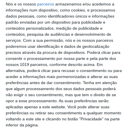
Campo Maior: nas Festas do Povo a
Nós e os nossos
parceiros
armazenamos e/ou acedemos a
gastronomia é também motivo de
informações num dispositivo, como cookies, e processamos
atração
dados pessoais, como identificadores únicos e informações
Portalegre: balanço semanal da GNR
padrão enviadas por um dispositivo para publicidade e
inclui nove detidos e 136 infrações de
conteúdos personalizados, medição de publicidade e
trânsito
conteúdos, pesquisa de audiências e desenvolvimento de
Cinco concelhos de Portalegre em risco
serviços.
Com a sua permissão, nós e os nossos parceiros
máximo de incêndio
poderemos usar identificação e dados de geolocalização
precisos através da procura de dispositivos. Poderá clicar para
GNR: 58º Curso de Formação de
consentir o processamento por nossa parte e pela parte dos
Guardas arranca esta segunda feira
nossos 1019 parceiros, conforme descrito acima. Em
alternativa, poderá clicar para recusar o consentimento ou para
Volta Portugal Bicicleta: Alexis Guérin é
aceder a informações mais pormenorizadas e alterar as suas
o novo Camisola Amarela
preferências antes de dar consentimento.
Tenha em atenção
Regresso das Festas do Povo celebra
que algum processamento dos seus dados pessoais poderá
identidade de Campo Maior e legado de
não exigir o seu consentimento, mas que tem o direito de se
Rui Nabeiro – José Luís Carneiro
opor a esse processamento. As suas preferências serão
Volta a Portugal em Bicicleta: Leangel
aplicadas apenas a este website. Você pode alterar suas
Linarez vence em Elvas – Rui Oliveira
preferências ou retirar seu consentimento a qualquer momento
continua de amarelo
voltando a este site e clicando no botão "Privacidade" na parte
Cinema: Periferias cumpre terceiro dia
inferior da página.