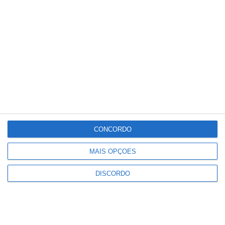
°
°
32
_
32
Portalegre
26%
Céu Limpo
4 km/h
Seg
Ter
Qua
Qui
Sex
°C
°C
°C
°C
°C
32
32
36
37
36
CONCORDO
PUBLICIDADE
MAIS OPÇÕES
Festas do Povo/a noite que não
DISCORDO
dorme: enramação junta
residentes e visitantes em Campo
Maior (c/foto reportagem)
Notícias