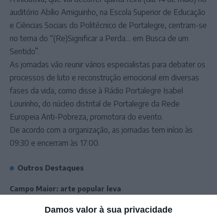
auditório Abílio Amiguinho, na Escola Superior de Educação
e Ciências Sociais do Politécnico de Portalegre, centram-se
no tema do “(Re)Significar a Perda… em Busca de um
Sentido”.
As jornadas vão reunir vários especialistas para debater os
processos de luto e reconstrução emocional em diversas
fases da vida, como disse à Rádio Portalegre Isabel
Lourinho, do núcleo distrital de Portalegre da Rede
Europeia Anti-Pobreza, promotora do evento.
De acordo com a organização, as jornadas tem início às
09:30 e encerram às 17:00.
Outros Destaques
Campo Maior: arte popular leva
multidões às Festas do Povo
Damos valor à sua privacidade