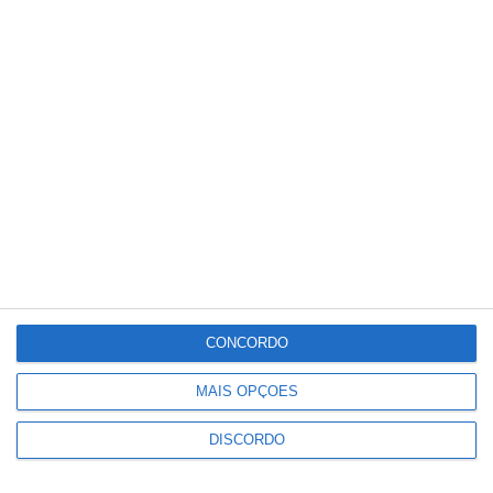
Meteorologia
21
°C
°
°
21
_
21
Portalegre
68%
Céu Limpo
3 km/h
Sáb
Dom
Seg
Ter
Qua
°C
°C
°C
°C
°C
21
29
33
34
36
CONCORDO
PUBLICIDADE
MAIS OPÇÕES
DISCORDO
Cinema: Festival Periferias abre
esta sexta feira