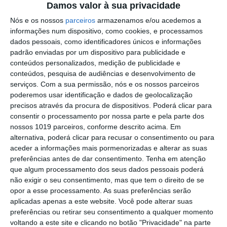
Damos valor à sua privacidade
reportagem da noite da enramação
Nós e os nossos
parceiros
armazenamos e/ou acedemos a
Eclipse transforma o dia em noite: DGS
informações num dispositivo, como cookies, e processamos
alerta para riscos na visão
dados pessoais, como identificadores únicos e informações
padrão enviadas por um dispositivo para publicidade e
Presidente da República diz que
conteúdos personalizados, medição de publicidade e
Portugal precisa do exemplo de união
conteúdos, pesquisa de audiências e desenvolvimento de
dado pelo povo de Campo Maior
serviços.
Com a sua permissão, nós e os nossos parceiros
Festas do Povo/a noite que não dorme:
poderemos usar identificação e dados de geolocalização
enramação junta residentes e
precisos através da procura de dispositivos. Poderá clicar para
visitantes em Campo Maior (c/foto
consentir o processamento por nossa parte e pela parte dos
reportagem)
nossos 1019 parceiros, conforme descrito acima. Em
Volta a Portugal em Bicicleta: Rui
alternativa, poderá clicar para recusar o consentimento ou para
Oliveira defende Amarela na ligação
aceder a informações mais pormenorizadas e alterar as suas
Beja-Elvas
preferências antes de dar consentimento.
Tenha em atenção
Comissão de Cogestão do PNSSM
que algum processamento dos seus dados pessoais poderá
responde ao PS: relatórios existem e
não exigir o seu consentimento, mas que tem o direito de se
foram entregues
opor a esse processamento. As suas preferências serão
PSP detém dois homens em Elvas por
aplicadas apenas a este website. Você pode alterar suas
posse de armas proibidas
preferências ou retirar seu consentimento a qualquer momento
voltando a este site e clicando no botão "Privacidade" na parte