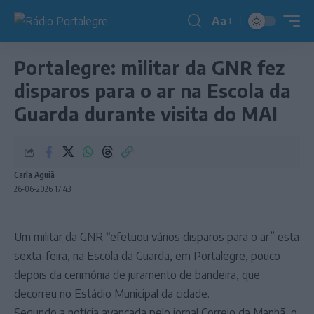
Aa
Redimensionador
de
Portalegre: militar da GNR fez
fonte
disparos para o ar na Escola da
Guarda durante visita do MAI
Carla Aguiã
26-06-2026 17:43
Um militar da GNR “efetuou vários disparos para o ar” esta
sexta-feira, na Escola da Guarda, em Portalegre, pouco
depois da cerimónia de juramento de bandeira, que
decorreu no Estádio Municipal da cidade.
Segundo a notícia avançada pelo jornal Correio da Manhã, o