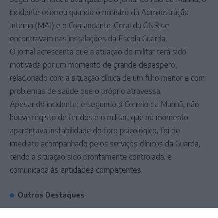
incidente ocorreu quando o ministro da Administração
Interna (MAI) e o Comandante-Geral da GNR se
encontravam nas instalações da Escola Guarda.
O jornal acrescenta que a atuação do militar terá sido
motivada por um momento de grande desespero,
relacionado com a situação clínica de um filho menor e com
problemas de saúde que o próprio atravessa.
Apesar do incidente, e segundo o Correio da Manhã, não
houve registo de feridos e o militar, que no momento
aparentava instabilidade do foro psicológico, foi de
imediato acompanhado pelos serviços clínicos da Guarda,
tendo a situação sido prontamente controlada. e
comunicada às entidades competentes.
Outros Destaques
Campo Maior/Festas do Povo: vídeo