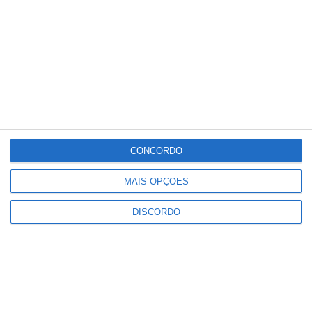
31
_
31
Portalegre
35%
Céu Limpo
2 km/h
Qui
Sex
Sáb
Dom
Seg
°C
°C
°C
°C
°C
31
31
34
32
33
CONCORDO
PUBLICIDADE
MAIS OPÇÕES
Volta a Portugal em Bicicleta
DISCORDO
arranca esta quarta feira
Notícias
Campo Maior: Grupo Nabeiro lança
homenagem inédita ao fundador
da Delta nas Festas do Povo