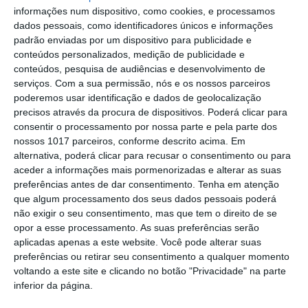
Portalegre: aldeia da Urra recebe
informações num dispositivo, como cookies, e processamos
campeões europeus de endurance em
dados pessoais, como identificadores únicos e informações
dia de apoteose histórica (c/fotos)
padrão enviadas por um dispositivo para publicidade e
Johansen é o primeiro Camisola
conteúdos personalizados, medição de publicidade e
Amarela da Volta a Portugal
conteúdos, pesquisa de audiências e desenvolvimento de
serviços.
Com a sua permissão, nós e os nossos parceiros
Montargil: PJ investiga alegado
poderemos usar identificação e dados de geolocalização
desaparecimento de dinheiro após
precisos através da procura de dispositivos. Poderá clicar para
incêndio em habitação
consentir o processamento por nossa parte e pela parte dos
Portalegre: Escola de Hotelaria e
nossos 1017 parceiros, conforme descrito acima. Em
Turismo leva novo curso de Gestão
alternativa, poderá clicar para recusar o consentimento ou para
Hoteleira de Alojamento a Alvito
aceder a informações mais pormenorizadas e alterar as suas
Festival da Juventude de Marvão
preferências antes de dar consentimento.
Tenha em atenção
regressa com edição “XXL” e três dias
que algum processamento dos seus dados pessoais poderá
de animação
não exigir o seu consentimento, mas que tem o direito de se
Música, oficinas e literatura marcam
opor a esse processamento. As suas preferências serão
nova edição do Festival de Arronches
aplicadas apenas a este website. Você pode alterar suas
preferências ou retirar seu consentimento a qualquer momento
Alentejo 2030 abre 4,5 milhões para
voltando a este site e clicando no botão "Privacidade" na parte
regenerar centros urbanos
inferior da página.
Castelo de Vide: Beer Garden reúne