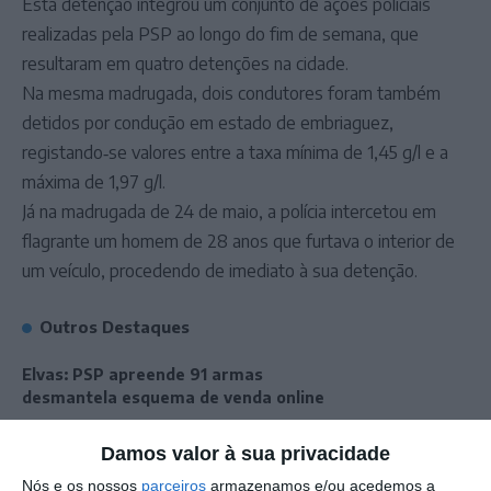
Esta detenção integrou um conjunto de ações policiais
realizadas pela PSP ao longo do fim de semana, que
resultaram em quatro detenções na cidade.
Na mesma madrugada, dois condutores foram também
detidos por condução em estado de embriaguez,
registando‑se valores entre a taxa mínima de 1,45 g/l e a
máxima de 1,97 g/l.
Já na madrugada de 24 de maio, a polícia intercetou em
flagrante um homem de 28 anos que furtava o interior de
um veículo, procedendo de imediato à sua detenção.
Outros Destaques
Elvas: PSP apreende 91 armas
desmantela esquema de venda online
Gavião: Governo formaliza apoio à
Damos valor à sua privacidade
recuperação do Alamal
Nós e os nossos
parceiros
armazenamos e/ou acedemos a