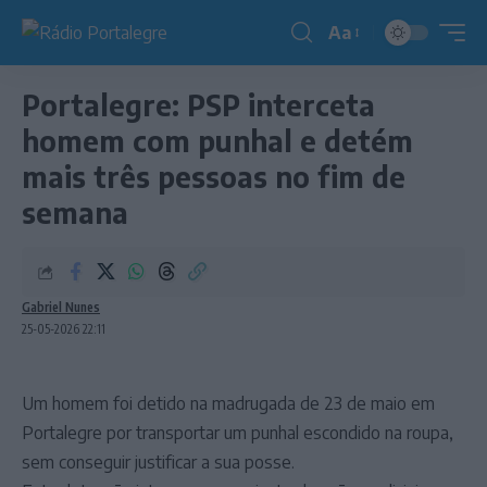
Aa
Redimensionador
de
Portalegre: PSP interceta
fonte
homem com punhal e detém
mais três pessoas no fim de
semana
Gabriel Nunes
25-05-2026 22:11
Um homem foi detido na madrugada de 23 de maio em
Portalegre por transportar um punhal escondido na roupa,
sem conseguir justificar a sua posse.