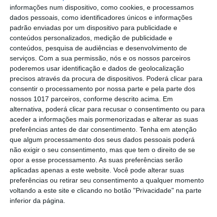
Gavião: Governo formaliza apoio à
informações num dispositivo, como cookies, e processamos
recuperação do Alamal
dados pessoais, como identificadores únicos e informações
padrão enviadas por um dispositivo para publicidade e
Portalegre: aldeia da Urra recebe
conteúdos personalizados, medição de publicidade e
campeões europeus de endurance em
conteúdos, pesquisa de audiências e desenvolvimento de
dia de apoteose histórica (c/fotos)
serviços.
Com a sua permissão, nós e os nossos parceiros
Johansen é o primeiro Camisola
poderemos usar identificação e dados de geolocalização
Amarela da Volta a Portugal
precisos através da procura de dispositivos. Poderá clicar para
consentir o processamento por nossa parte e pela parte dos
Montargil: PJ investiga alegado
nossos 1017 parceiros, conforme descrito acima. Em
desaparecimento de dinheiro após
alternativa, poderá clicar para recusar o consentimento ou para
incêndio em habitação
aceder a informações mais pormenorizadas e alterar as suas
Portalegre: Escola de Hotelaria e
preferências antes de dar consentimento.
Tenha em atenção
Turismo leva novo curso de Gestão
que algum processamento dos seus dados pessoais poderá
Hoteleira de Alojamento a Alvito
não exigir o seu consentimento, mas que tem o direito de se
Festival da Juventude de Marvão
opor a esse processamento. As suas preferências serão
regressa com edição “XXL” e três dias
aplicadas apenas a este website. Você pode alterar suas
de animação
preferências ou retirar seu consentimento a qualquer momento
Música, oficinas e literatura marcam
voltando a este site e clicando no botão "Privacidade" na parte
nova edição do Festival de Arronches
inferior da página.
Alentejo 2030 abre 4,5 milhões para