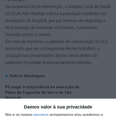
Na sequência desta intervenção, a Unidade Local de Saúde
(ULS) do Alto Alentejo solicita à população residente nas
imediações do hospital, que por motivos de segurança e
de prevenção de eventuais incómodos, mantenham
fechadas portas e janelas.
Em nota de imprensa, o gabinete de comunicação da ULS
acrescenta que em consequência destes trabalhos, a
circulação nas proximidades destas áreas dentro do
perímetro hospitalar ficará parcialmente interdita.
Outros Destaques
PS exige transparência na execução do
Plano de Cogestão da Serra de São
Mamede
Elvas: PSP apreende 91 armas e
Damos valor à sua privacidade
desmantela esquema de venda online
Nós e os nossos
parceiros
armazenamos e/ou acedemos a