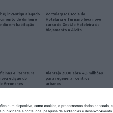
: PJ investiga alegado
Portalegre: Escola de
cimento de dinheiro
Hotelaria e Turismo leva novo
êndio em habitação
curso de Gestão Hoteleira de
Alojamento a Alvito
ficinas e literatura
Alentejo 2030 abre 4,5 milhões
ova edição do
para regenerar centros
de Arronches
urbanos
s num dispositivo, como cookies, e processamos dados pessoais, co
e publicidade e conteúdos, pesquisa de audiências e desenvolvimento 