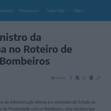
odcasts
Programas
Sobre Nós
Mais
nistro da
a no Roteiro de
 Bombeiros
Partilhar
ro da Administração Interna e o secretário de Estado da
iro de Proximidade com os Bombeiros, uma iniciativa que