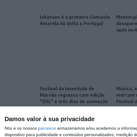
Johansen é o primeiro Camisola
Montargil
Amarela da Volta a Portugal
desapare
após inc
Festival da Juventude de
Música, o
Marvão regressa com edição
marcam n
“XXL” e três dias de animação
Festival 
Damos valor à sua privacidade
Nós e os nossos
parceiros
armazenamos e/ou acedemos a informaçõe
dispositivo para publicidade e conteúdos personalizados, medição d