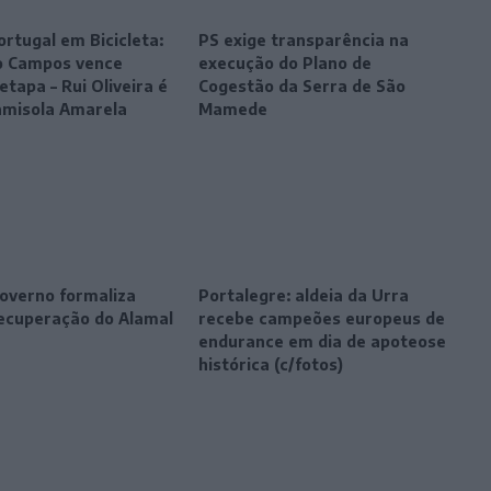
ortugal em Bicicleta:
PS exige transparência na
o Campos vence
execução do Plano de
etapa – Rui Oliveira é
Cogestão da Serra de São
amisola Amarela
Mamede
Governo formaliza
Portalegre: aldeia da Urra
recuperação do Alamal
recebe campeões europeus de
endurance em dia de apoteose
histórica (c/fotos)