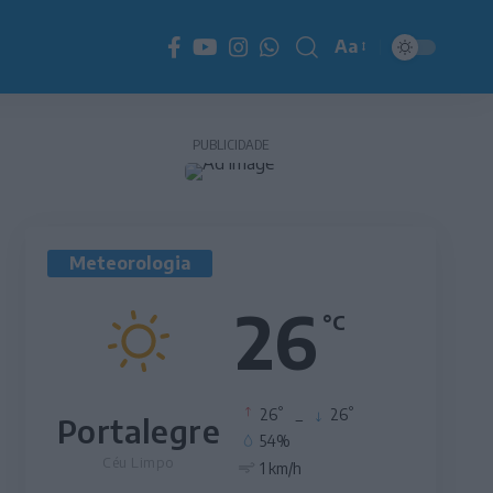
Aa
Redimensionador
de
fonte
PUBLICIDADE
Meteorologia
26
°C
°
°
26
_
26
Portalegre
54%
Céu Limpo
1 km/h