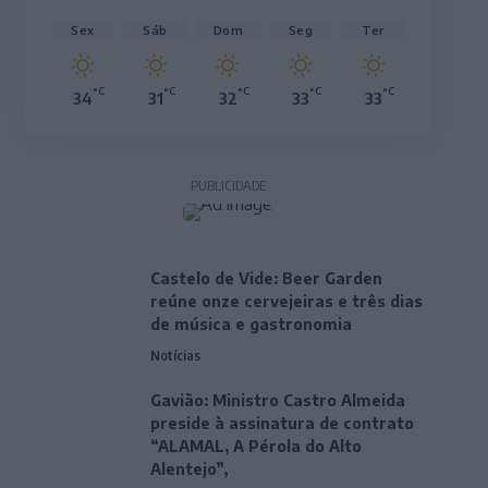
Sex
Sáb
Dom
Seg
Ter
°C
°C
°C
°C
°C
34
31
32
33
33
PUBLICIDADE
Castelo de Vide: Beer Garden
reúne onze cervejeiras e três dias
de música e gastronomia
Notícias
Gavião: Ministro Castro Almeida
preside à assinatura de contrato
“ALAMAL, A Pérola do Alto
Alentejo”,