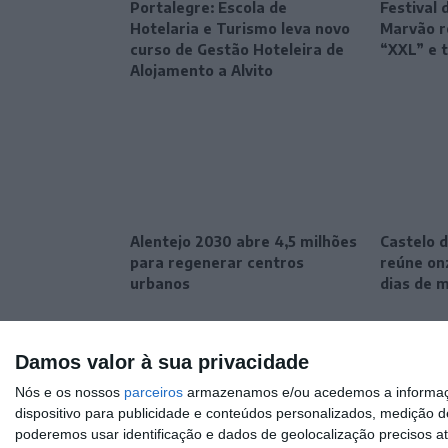
Portalegre: Escola de
Festival 
Hotelaria e Turismo leva novo
Marvão r
curso de Gestão Hoteleira de
“XXL” e 
Alojamento a Alvito
Alentejo 2030 abre 4,5 milhões
Castelo d
para regenerar centros
reúne onz
urbanos
dias de 
Damos valor à sua privacidade
Nós e os nossos
parceiros
armazenamos e/ou acedemos a informaçõe
dispositivo para publicidade e conteúdos personalizados, medição d
poderemos usar identificação e dados de geolocalização precisos at