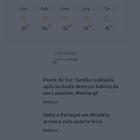
Sex
Sáb
Dom
Seg
Ter
°C
°C
°C
°C
°C
31
34
32
33
15
PUBLICIDADE
Ponte de Sor: família realojada
após incêndio destruir habitação
em Lavachos, Montargil
Notícias
Volta a Portugal em Bicicleta
arranca esta quarta feira
Notícias