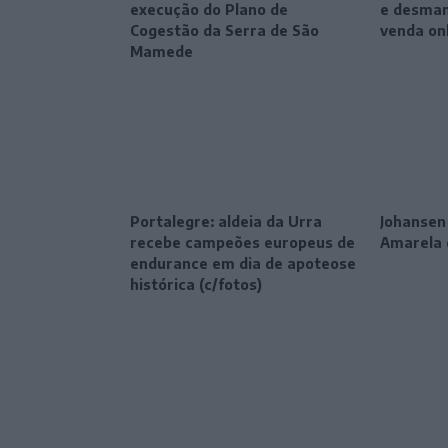
execução do Plano de
e desman
Cogestão da Serra de São
venda on
Mamede
Portalegre: aldeia da Urra
Johansen
recebe campeões europeus de
Amarela 
endurance em dia de apoteose
histórica (c/fotos)