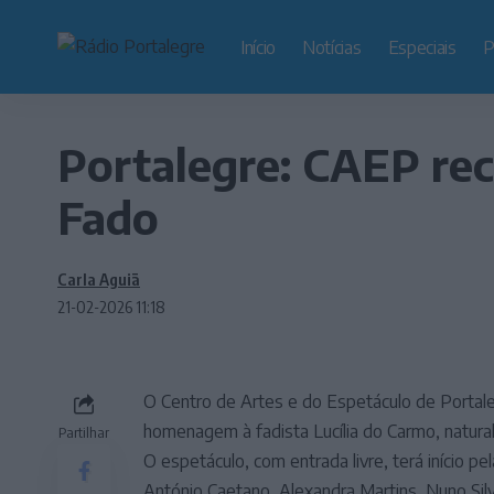
Início
Notícias
Especiais
P
Portalegre: CAEP rec
Fado
Carla Aguiã
21-02-2026 11:18
O Centro de Artes e do Espetáculo de Portal
homenagem à fadista Lucília do Carmo, natural
Partilhar
O espetáculo, com entrada livre, terá início p
António Caetano, Alexandra Martins, Nuno Sil