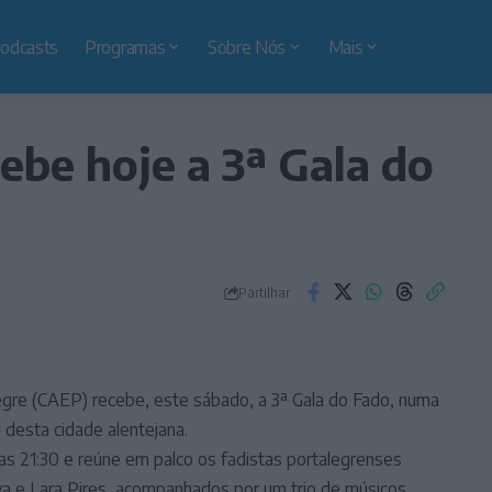
odcasts
Programas
Sobre Nós
Mais
ebe hoje a 3ª Gala do
Partilhar
egre (CAEP) recebe, este sábado, a 3ª Gala do Fado, numa
 desta cidade alentejana.
elas 21:30 e reúne em palco os fadistas portalegrenses
va e Lara Pires, acompanhados por um trio de músicos