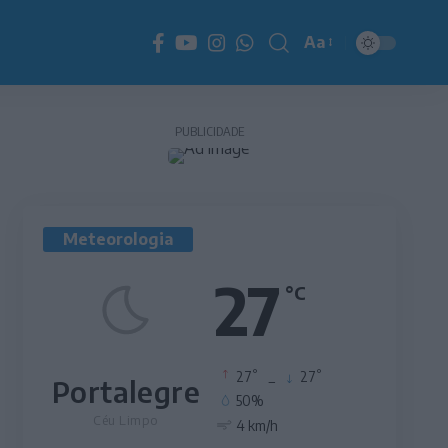
Aa
Redimensionador
de
fonte
PUBLICIDADE
Meteorologia
27
°C
°
°
27
_
27
Portalegre
50%
Céu Limpo
4 km/h