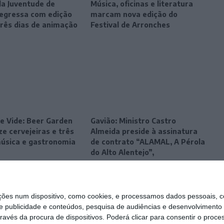
da Juventude de
Música, oficinas e literatura
egressa com edição
marcam nova edição do
três dias de animação
Festival de Arronches
e Vide: Beer Garden
Gavião: Ministro Castro
e cervejeiras e três
Almeida preside à assinatura
música e gastronomia
de contrato “ALAMAL, A Pérola
do Alto Alentejo”,
s num dispositivo, como cookies, e processamos dados pessoais, co
e publicidade e conteúdos, pesquisa de audiências e desenvolvimento 
ravés da procura de dispositivos. Poderá clicar para consentir o proc