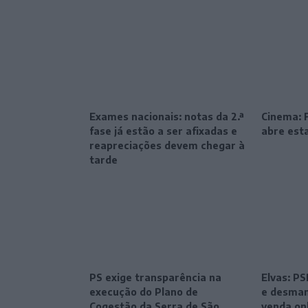
Exames nacionais: notas da 2.ª
Cinema: F
fase já estão a ser afixadas e
abre esta
reapreciações devem chegar à
tarde
PS exige transparência na
Elvas: P
execução do Plano de
e desman
Cogestão da Serra de São
venda on