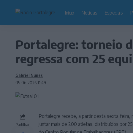
Início
Notícias
Especiais
P
Portalegre: torneio d
regressa com 25 equ
Gabriel Nunes
05-06-2026 11:49
Portalegre recebe, a partir desta sexta‑feira,
juntar mais de 200 atletas, distribuídos por 2
Partilhar
do Centro Popular de Trabalhadores (CPT).