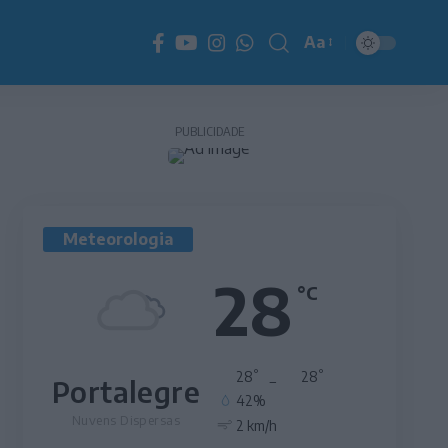
Aa
Redimensionador
de
fonte
PUBLICIDADE
Meteorologia
28
°C
°
°
28
_
28
Portalegre
42%
Nuvens Dispersas
2 km/h