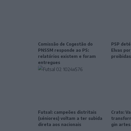
Comissão de Cogestão do
PSP deté
PNSSM responde ao PS:
Elvas po
relatórios existem e foram
proibidas
entregues
Futsal: campeões distritais
Crato: Va
(séniores) voltam a ter subida
transfor
direta aos nacionais
gin artes