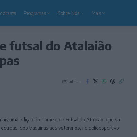
odcasts
Programas
Sobre Nós
Mais
e futsal do Atalaião
ipas
Partilhar
 mais uma edição do Torneio de Futsal do Atalaião, que vai
5 equipas, dos traquinas aos veteranos, no polidesportivo