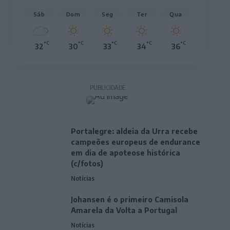
Sáb
Dom
Seg
Ter
Qua
°C
°C
°C
°C
°C
32
30
33
34
36
PUBLICIDADE
Portalegre: aldeia da Urra recebe
campeões europeus de endurance
em dia de apoteose histórica
(c/fotos)
Notícias
Johansen é o primeiro Camisola
Amarela da Volta a Portugal
Notícias