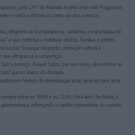
legrense, pelo CPT do Atalaião e pela União das Freguesias
junho e volta a afirmar‑se como um dos eventos
eia, dirigente do Portalegrense, sublinhou a importância de
a” e que continua a mobilizar atletas, famílias e público.
assa por “conjugar desporto, animação cultural e
o que ultrapassa a competição.
São Lourenço, Raquel Carita, por seu turno, disse tratar-se
ado” para o Bairro do Atalaião.
iciativa em termos de dinamização local, uma vez que atrai
sempre entre as 18:00 e as 22:00. Para além do futsal, o
 gastronómica, reforçando o caráter comunitário do evento.