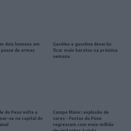
m dois homens em
Gasóleo e gasolina deverão
r posse de armas
ficar mais baratos na próxima
semana
le do Peso volta a
Campo Maior: explosão de
mar-se na capital do
cores – Festas do Povo
anal
regressam com meio milhão
de visitantes à vista