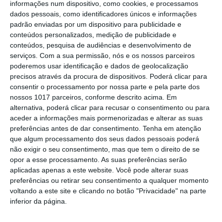
recuperação do Alamal
informações num dispositivo, como cookies, e processamos
dados pessoais, como identificadores únicos e informações
Portalegre: aldeia da Urra recebe
padrão enviadas por um dispositivo para publicidade e
campeões europeus de endurance em
conteúdos personalizados, medição de publicidade e
dia de apoteose histórica (c/fotos)
conteúdos, pesquisa de audiências e desenvolvimento de
Johansen é o primeiro Camisola
serviços.
Com a sua permissão, nós e os nossos parceiros
Amarela da Volta a Portugal
poderemos usar identificação e dados de geolocalização
precisos através da procura de dispositivos. Poderá clicar para
Montargil: PJ investiga alegado
consentir o processamento por nossa parte e pela parte dos
desaparecimento de dinheiro após
nossos 1017 parceiros, conforme descrito acima. Em
incêndio em habitação
alternativa, poderá clicar para recusar o consentimento ou para
Portalegre: Escola de Hotelaria e
aceder a informações mais pormenorizadas e alterar as suas
Turismo leva novo curso de Gestão
preferências antes de dar consentimento.
Tenha em atenção
Hoteleira de Alojamento a Alvito
que algum processamento dos seus dados pessoais poderá
Festival da Juventude de Marvão
não exigir o seu consentimento, mas que tem o direito de se
regressa com edição “XXL” e três dias
opor a esse processamento. As suas preferências serão
de animação
aplicadas apenas a este website. Você pode alterar suas
Música, oficinas e literatura marcam
preferências ou retirar seu consentimento a qualquer momento
nova edição do Festival de Arronches
voltando a este site e clicando no botão "Privacidade" na parte
inferior da página.
Alentejo 2030 abre 4,5 milhões para
regenerar centros urbanos