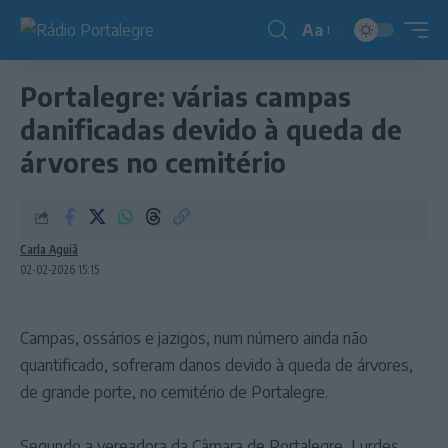
Aa
Redimensionador
de
Portalegre: várias campas
fonte
danificadas devido à queda de
árvores no cemitério
Carla Aguiã
02-02-2026 15:15
Campas, ossários e jazigos, num número ainda não
quantificado, sofreram danos devido à queda de árvores,
de grande porte, no cemitério de Portalegre.
Segundo a vereadora da Câmara de Portalegre, Lurdes