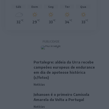
Sáb
Dom
Seg
Ter
Qua
°C
°C
°C
°C
°C
32
29
33
34
33
PUBLICIDADE
Portalegre: aldeia da Urra recebe
campeões europeus de endurance
em dia de apoteose histórica
(c/fotos)
Notícias
Johansen é o primeiro Camisola
Amarela da Volta a Portugal
Notícias