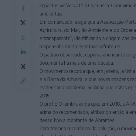
impactos visíveis até à Chamusca. O movimen
ambientais.
Em comunicado, exige que a Associação Port
Agricultura, do Mar, do Ambiente e do Orde
e transparente”, identificando a origem das d
responsabilizando eventuais infratores.
O padrão observado, espuma abundante e águ
documenta há mais de uma década.
O movimento recorda que, em janeiro, já tinh
e a Barca da Amieira, e que novas imagens rec
evidenciar o problema. Sublinha que estes ep
2015.
O proTEJO lembra ainda que, em 2018, a APA c
acima do recomendado, atribuindo então à emp
desse tipo a montante de Abrantes.
Para travar a recorrência da poluição, o movi