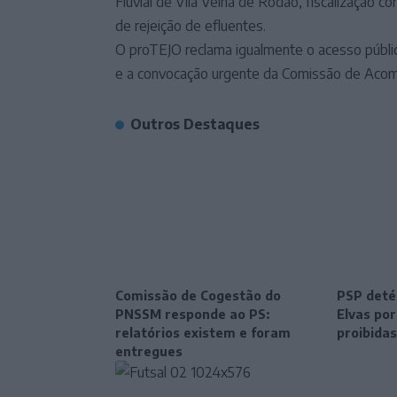
Fluvial de Vila Velha de Ródão, fiscalização co
de rejeição de efluentes.
O proTEJO reclama igualmente o acesso públic
e a convocação urgente da Comissão de Acom
Outros Destaques
Comissão de Cogestão do
PSP deté
PNSSM responde ao PS:
Elvas po
relatórios existem e foram
proibidas
entregues