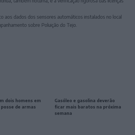
ntínua, também noturna, e a verificação rigorosa das licenças
o aos dados dos sensores automáticos instalados no local
panhamento sobre Poluição do Tejo.
m dois homens em
Gasóleo e gasolina deverão
r posse de armas
ficar mais baratos na próxima
semana