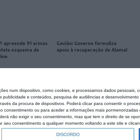
SP apreende 91 armas
Gavião: Governo formaliza
tela esquema de
apoio à recuperação do Alamal
line
s num dispositivo, como cookies, e processamos dados pessoais, co
e publicidade e conteúdos, pesquisa de audiências e desenvolvimento 
ravés da procura de dispositivos. Poderá clicar para consentir o proc
r o consentimento ou para aceder a informações mais pormenorizadas e
á não exigir o seu consentimento, mas que tem o direito de se opor
ar seu consentimento a qualquer momento voltando a este site e clicand
DISCORDO