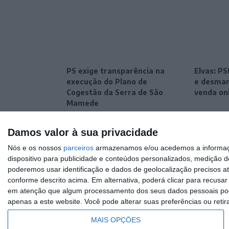
PS exige transparência na
Elvas: P
execução do Plano de
e desman
Cogestão da Serra de São
venda on
Mamede
Damos valor à sua privacidade
Nós e os nossos
parceiros
armazenamos e/ou acedemos a informaçõe
dispositivo para publicidade e conteúdos personalizados, medição d
poderemos usar identificação e dados de geolocalização precisos at
conforme descrito acima. Em alternativa, poderá clicar para recusa
em atenção que algum processamento dos seus dados pessoais poder
apenas a este website. Você pode alterar suas preferências ou retir
MAIS OPÇÕES