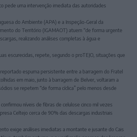
to pede uma intervenção imediata das autoridades
uguesa do Ambiente (APA) e a Inspeção-Geral da
namento do Território (IGAMAOT) atuem “de forma urgente
escargas, realizando análises completas à água e
as escurecidas, repete, segundo o proTEJO, situações que
a reportado espuma persistente entre a barragem do Fratel
olhidas em maio, junto à barragem de Belver, voltaram a
isódios se repetem “de forma cíclica” pelo menos desde
onfirmou níveis de fibras de celulose cinco mil vezes
resa Celtejo cerca de 90% das descargas industriais
mento exige análises imediatas a montante e jusante do Cais