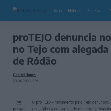
Início
Notícias
Especiais
P
proTEJO denuncia no
no Tejo com alegada
de Ródão
Gabriel Nunes
03-06-2026 15:39
O proTEJO – Movimento pelo Tejo denunciou es
que atribui a descargas de efluentes provenie
Partilhar