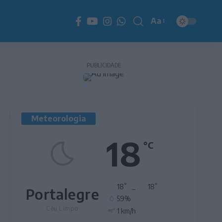
Aa
Redimensionador
de
fonte
PUBLICIDADE
Meteorologia
18
°C
°
°
18
_
18
Portalegre
59%
Céu Limpo
1 km/h