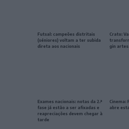
Futsal: campeões distritais
Crato: Va
(séniores) voltam a ter subida
transfor
direta aos nacionais
gin artes
Exames nacionais: notas da 2.ª
Cinema: F
fase já estão a ser afixadas e
abre esta
reapreciações devem chegar à
tarde