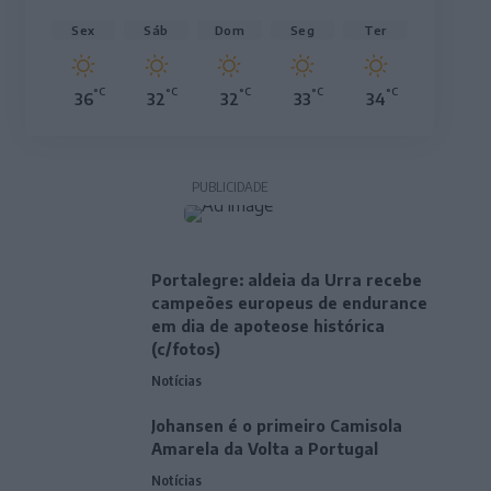
Sex
Sáb
Dom
Seg
Ter
°C
°C
°C
°C
°C
36
32
32
33
34
PUBLICIDADE
Portalegre: aldeia da Urra recebe
campeões europeus de endurance
em dia de apoteose histórica
(c/fotos)
Notícias
Johansen é o primeiro Camisola
Amarela da Volta a Portugal
Notícias