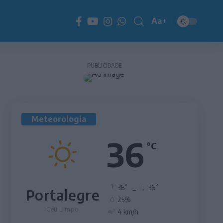
Aa
Redimensionador
de
fonte
PUBLICIDADE
Meteorologia
36
°C
°
°
36
_
36
Portalegre
25%
Céu Limpo
4 km/h