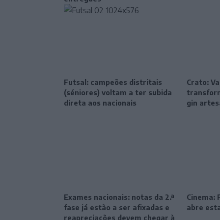
Futsal: campeões distritais
Crato: Va
(séniores) voltam a ter subida
transfor
direta aos nacionais
gin artes
Exames nacionais: notas da 2.ª
Cinema: F
fase já estão a ser afixadas e
abre esta
reapreciações devem chegar à