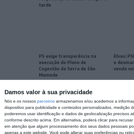
tarde
PS exige transparência na
Elvas: P
execução do Plano de
e desman
Cogestão da Serra de São
venda on
Mamede
Damos valor à sua privacidade
Nós e os nossos
parceiros
armazenamos e/ou acedemos a informaçõe
dispositivo para publicidade e conteúdos personalizados, medição d
poderemos usar identificação e dados de geolocalização precisos at
conforme descrito acima. Em alternativa, poderá clicar para recusa
em atenção que algum processamento dos seus dados pessoais poder
apenas a este website. Você pode alterar suas preferências ou retir