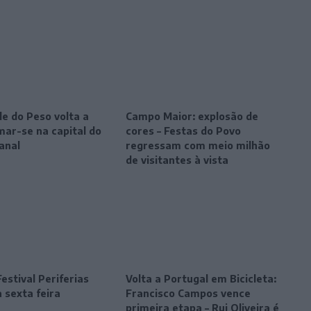
le do Peso volta a
Campo Maior: explosão de
mar-se na capital do
cores – Festas do Povo
anal
regressam com meio milhão
de visitantes à vista
estival Periferias
Volta a Portugal em Bicicleta:
 sexta feira
Francisco Campos vence
primeira etapa – Rui Oliveira é