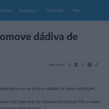
odcasts
Programas
Sobre Nós
Mais
romove dádiva de
Partilhar
egre juntou-se ao esforço solidário de várias instituições
verno Civil, hoje sede do Comando Distrital da PSP, e reuniu
trearam-se como dadores.