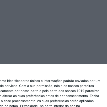
mo identificadores únicos e informações padrão enviadas por um
de serviços.
Com a sua permissão, nós e os nossos parceiros
essamento por nossa parte e pela parte dos nossos 1019 parceiros,
 alterar as suas preferências antes de dar consentimento.
Tenha
Siga-nos
 a esse processamento. As suas preferências serão aplicadas
o no botão "Privacidade" na parte inferior da página.