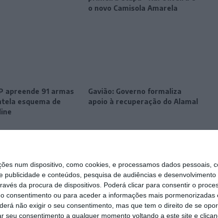
o novo Camisola Amarela
SP apreende 91 armas
Gavião: Governo formaliza
tela esquema de
apoio à recuperação do Alamal
line
s num dispositivo, como cookies, e processamos dados pessoais, co
e publicidade e conteúdos, pesquisa de audiências e desenvolvimento 
ravés da procura de dispositivos. Poderá clicar para consentir o proc
r o consentimento ou para aceder a informações mais pormenorizadas e
á não exigir o seu consentimento, mas que tem o direito de se opor
ar seu consentimento a qualquer momento voltando a este site e clicand