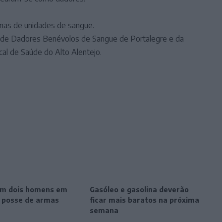
enas de unidades de sangue.
ão de Dadores Benévolos de Sangue de Portalegre e da
l de Saúde do Alto Alentejo.
m dois homens em
Gasóleo e gasolina deverão
r posse de armas
ficar mais baratos na próxima
semana