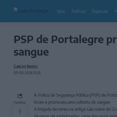
Início
Notícias
Especiais
P
PSP de Portalegre p
sangue
Gabriel Nunes
09-06-2026 11:26
A Polícia de Segurança Pública (PSP) de Portal
locais e promoveu uma colheita de sangue.
Partilhar
A brigada decorreu na antiga sala nobre do Go
dezenas de participantes, onze dos quais es