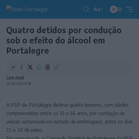
Aa
Redimensionador
de
Quatro detidos por condução
fonte
sob o efeito do álcool em
Portalegre
Carla Aguiã
29-06-2026 15:58
A PSP de Portalegre deteve quatro homens, com idades
compreendidas entre os 32 e 66 anos, por condução de
veículo automóvel em estado de embriaguez, entre os dias
22 e 28 de junho.
Em comunicado, o Comando Distrital de Portalegre da PSP