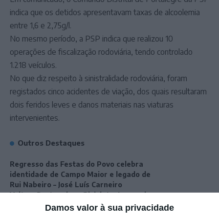
indica que os detidos apresentavam taxas de alcoolemia
entre 1,6 e 2,75g/l.
No mesmo período, a PSP indica que realizou 10
operações de fiscalização rodoviária, tendo controlado
1.218 veículos.
No que diz respeito à sinistralidade rodoviária, foram
registados cinco acidentes de viação, dos quais resultaram
dois feridos leves e danos materiais nas viaturas
intervenientes.
Outros Destaques
Regresso das Festas do Povo celebra
identidade de Campo Maior e legado de
Rui Nabeiro – José Luís Carneiro
Volta a Portugal em Bicicleta: Leangel
Linarez vence em Elvas – Rui Oliveira
Damos valor à sua privacidade
continua de amarelo