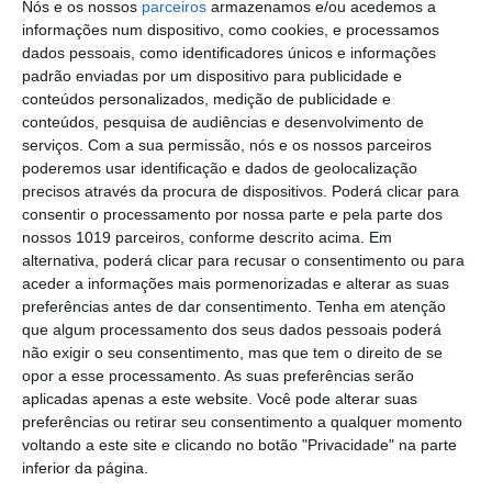
Nós e os nossos
parceiros
armazenamos e/ou acedemos a
Cinema: Periferias cumpre terceiro dia
informações num dispositivo, como cookies, e processamos
entre Marvão e Valência de Alcántara
dados pessoais, como identificadores únicos e informações
padrão enviadas por um dispositivo para publicidade e
Campo Maior/Festas do Povo: vídeo
conteúdos personalizados, medição de publicidade e
reportagem da noite da enramação
conteúdos, pesquisa de audiências e desenvolvimento de
serviços.
Com a sua permissão, nós e os nossos parceiros
Eclipse transforma o dia em noite: DGS
poderemos usar identificação e dados de geolocalização
alerta para riscos na visão
precisos através da procura de dispositivos. Poderá clicar para
Presidente da República diz que
consentir o processamento por nossa parte e pela parte dos
Portugal precisa do exemplo de união
nossos 1019 parceiros, conforme descrito acima. Em
dado pelo povo de Campo Maior
alternativa, poderá clicar para recusar o consentimento ou para
Festas do Povo/a noite que não dorme:
aceder a informações mais pormenorizadas e alterar as suas
enramação junta residentes e
preferências antes de dar consentimento.
Tenha em atenção
visitantes em Campo Maior (c/foto
que algum processamento dos seus dados pessoais poderá
reportagem)
não exigir o seu consentimento, mas que tem o direito de se
Volta a Portugal em Bicicleta: Rui
opor a esse processamento. As suas preferências serão
Oliveira defende Amarela na ligação
aplicadas apenas a este website. Você pode alterar suas
Beja-Elvas
preferências ou retirar seu consentimento a qualquer momento
Comissão de Cogestão do PNSSM
voltando a este site e clicando no botão "Privacidade" na parte
responde ao PS: relatórios existem e
inferior da página.
foram entregues