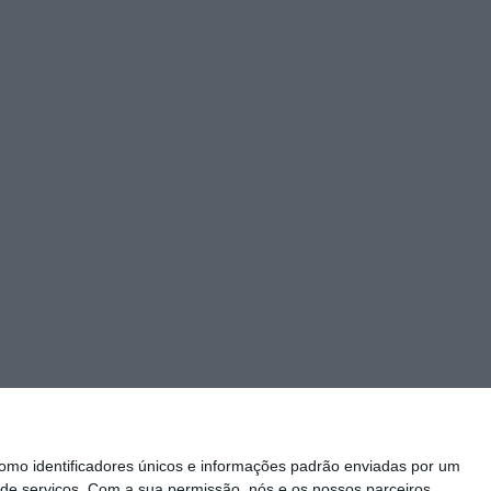
mo identificadores únicos e informações padrão enviadas por um
de serviços.
Com a sua permissão, nós e os nossos parceiros