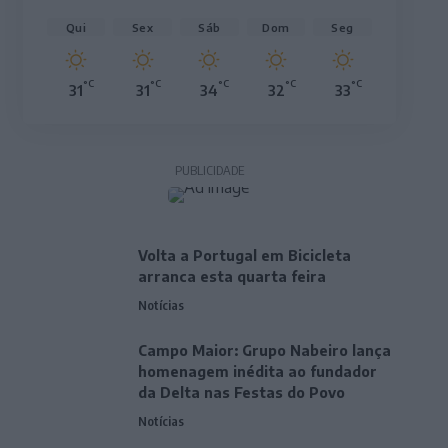
Qui
Sex
Sáb
Dom
Seg
°C
°C
°C
°C
°C
31
31
34
32
33
PUBLICIDADE
Volta a Portugal em Bicicleta
arranca esta quarta feira
Notícias
Campo Maior: Grupo Nabeiro lança
homenagem inédita ao fundador
da Delta nas Festas do Povo
Notícias