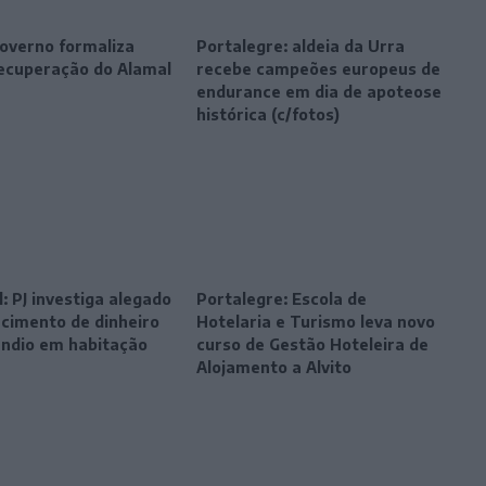
Governo formaliza
Portalegre: aldeia da Urra
recuperação do Alamal
recebe campeões europeus de
endurance em dia de apoteose
histórica (c/fotos)
: PJ investiga alegado
Portalegre: Escola de
cimento de dinheiro
Hotelaria e Turismo leva novo
êndio em habitação
curso de Gestão Hoteleira de
Alojamento a Alvito