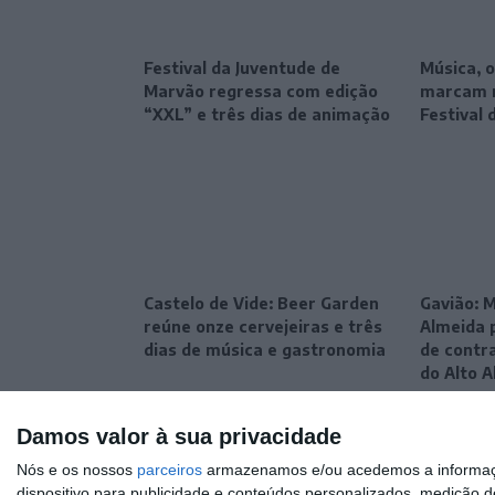
Festival da Juventude de
Música, o
Marvão regressa com edição
marcam n
“XXL” e três dias de animação
Festival 
Castelo de Vide: Beer Garden
Gavião: M
reúne onze cervejeiras e três
Almeida 
dias de música e gastronomia
de contr
do Alto A
Damos valor à sua privacidade
Nós e os nossos
parceiros
armazenamos e/ou acedemos a informaçõe
dispositivo para publicidade e conteúdos personalizados, medição d