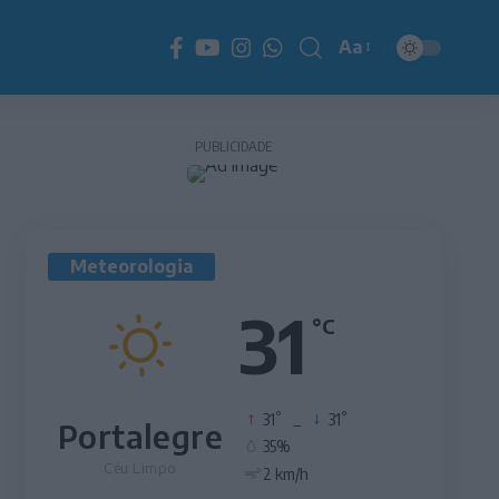
Aa
Redimensionador
de
fonte
PUBLICIDADE
Meteorologia
31
°C
°
°
31
_
31
Portalegre
35%
Céu Limpo
2 km/h