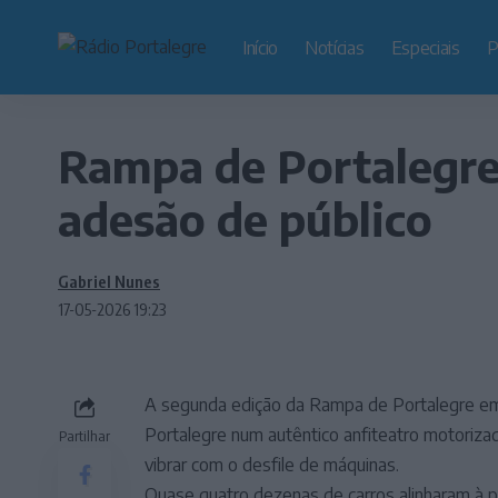
Início
Notícias
Especiais
P
Rampa de Portalegre
adesão de público
Gabriel Nunes
17-05-2026 19:23
A segunda edição da Rampa de Portalegre em 
Portalegre num autêntico anfiteatro motoriza
Partilhar
vibrar com o desfile de máquinas.
Quase quatro dezenas de carros alinharam à pa