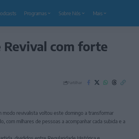
odcasts
Programas
Sobre Nós
Mais
 Revival com forte
Partilhar
modo revivalista voltou este domingo a transformar
do, com milhares de pessoas a acompanhar cada subida e a
rtida, divididos entre Regularidade Histórica e