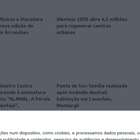
ficinas e literatura
Alentejo 2030 abre 4,5 milhões
ova edição do
para regenerar centros
de Arronches
urbanos
inistro Castro
Ponte de Sor: família realojada
preside à assinatura
após incêndio destruir
ato “ALAMAL, A Pérola
habitação em Lavachos,
lentejo”,
Montargil
s num dispositivo, como cookies, e processamos dados pessoais, co
e publicidade e conteúdos, pesquisa de audiências e desenvolvimento 