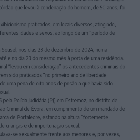
 acórdão que levou à condenação do homem, de 50 anos, foi
bicionismo praticados, em locais diversos, atingindo,
diferentes idades e sexos, ao longo de um “período de
m Sousel, nos dias 23 de dezembro de 2024, numa
café e no dia 23 do mesmo mês à porta de uma residência.
unal “levou em consideração” os antecedentes criminais do
erem sido praticados “no primeiro ano de liberdade
, de uma pena de oito anos de prisão a que havia sido
xual.
pela Polícia Judiciária (PJ) em Estremoz, no distrito de
ação Criminal de Évora, em cumprimento de um mandado de
marca de Portalegre, estando na altura “fortemente
 de crianças e de importunação sexual.
lava-se sexualmente frente aos menores e, por vezes,