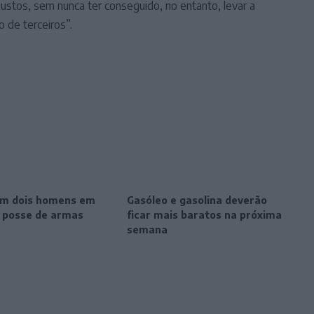
stos, sem nunca ter conseguido, no entanto, levar a
o de terceiros”.
m dois homens em
Gasóleo e gasolina deverão
r posse de armas
ficar mais baratos na próxima
semana