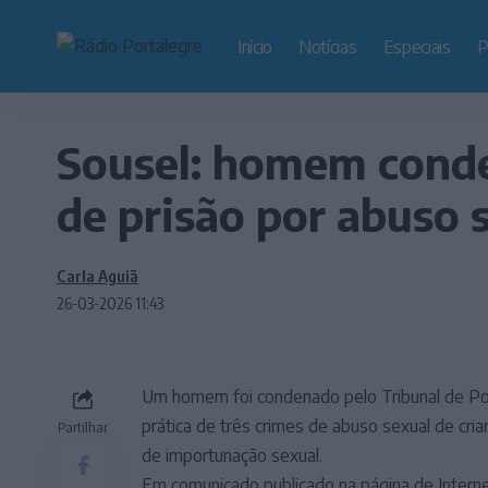
Início
Notícias
Especiais
P
Sousel: homem conde
de prisão por abuso 
Carla Aguiã
26-03-2026 11:43
Um homem foi condenado pelo Tribunal de Por
prática de três crimes de abuso sexual de cri
Partilhar
de importunação sexual.
Em comunicado publicado na página de Interne