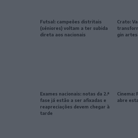
Futsal: campeões distritais
Crato: Va
(séniores) voltam a ter subida
transfor
direta aos nacionais
gin artes
Exames nacionais: notas da 2.ª
Cinema: F
fase já estão a ser afixadas e
abre esta
reapreciações devem chegar à
tarde