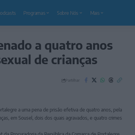
odcasts
Programas
Sobre Nós
Mais
nado a quatro anos
sexual de crianças
Partilhar
talegre a uma pena de prisão efetiva de quatro anos, pela
anças, em Sousel, dois dos quais agravados, e quatro crimes
t da Procuradoria da República da Comarca de Portalegre