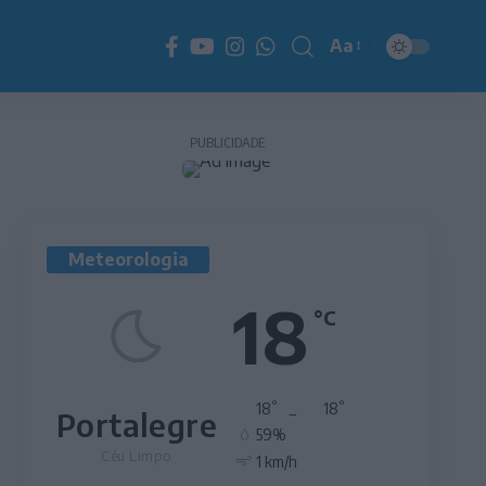
Aa
Redimensionador
de
fonte
PUBLICIDADE
Meteorologia
18
°C
°
°
18
_
18
Portalegre
59%
Céu Limpo
1 km/h