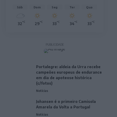
Sáb
Dom
Seg
Ter
Qua
°C
°C
°C
°C
°C
32
29
33
34
33
PUBLICIDADE
Portalegre: aldeia da Urra recebe
campeões europeus de endurance
em dia de apoteose histórica
(c/fotos)
Notícias
Johansen é o primeiro Camisola
Amarela da Volta a Portugal
Notícias