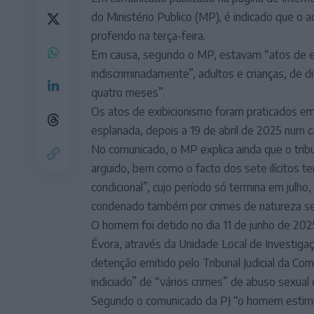
do Ministério Publico (MP), é indicado que o
proferido na terça-feira.
Em causa, segundo o MP, estavam “atos de exi
indiscriminadamente”, adultos e crianças, de 
quatro meses”.
Os atos de exibicionismo foram praticados e
esplanada, depois a 19 de abril de 2025 num 
No comunicado, o MP explica ainda que o trib
arguido, bem como o facto dos sete ilícitos t
condicional”, cujo período só termina em julho
condenado também por crimes de natureza se
O homem foi detido no dia 11 de junho de 2025 
Évora, através da Unidade Local de Investig
detenção emitido pelo Tribunal Judicial da Co
indiciado” de “vários crimes” de abuso sexual
Segundo o comunicado da PJ “o homem estimu