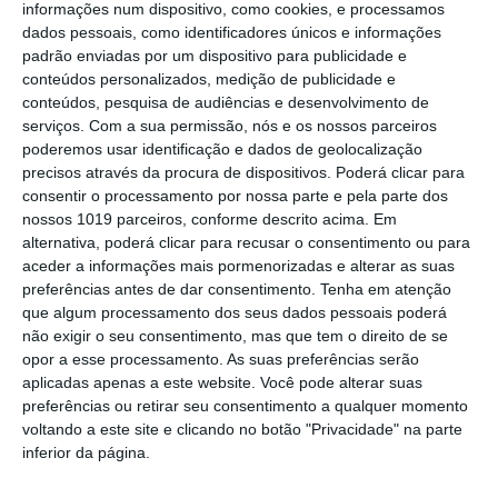
informações num dispositivo, como cookies, e processamos
Campo Maior/Festas do Povo: vídeo
dados pessoais, como identificadores únicos e informações
reportagem da noite da enramação
padrão enviadas por um dispositivo para publicidade e
conteúdos personalizados, medição de publicidade e
Eclipse transforma o dia em noite: DGS
conteúdos, pesquisa de audiências e desenvolvimento de
alerta para riscos na visão
serviços.
Com a sua permissão, nós e os nossos parceiros
Presidente da República diz que
poderemos usar identificação e dados de geolocalização
Portugal precisa do exemplo de união
precisos através da procura de dispositivos. Poderá clicar para
dado pelo povo de Campo Maior
consentir o processamento por nossa parte e pela parte dos
Festas do Povo/a noite que não dorme:
nossos 1019 parceiros, conforme descrito acima. Em
enramação junta residentes e
alternativa, poderá clicar para recusar o consentimento ou para
visitantes em Campo Maior (c/foto
aceder a informações mais pormenorizadas e alterar as suas
reportagem)
preferências antes de dar consentimento.
Tenha em atenção
Volta a Portugal em Bicicleta: Rui
que algum processamento dos seus dados pessoais poderá
Oliveira defende Amarela na ligação
não exigir o seu consentimento, mas que tem o direito de se
Beja-Elvas
opor a esse processamento. As suas preferências serão
Comissão de Cogestão do PNSSM
aplicadas apenas a este website. Você pode alterar suas
responde ao PS: relatórios existem e
preferências ou retirar seu consentimento a qualquer momento
foram entregues
voltando a este site e clicando no botão "Privacidade" na parte
PSP detém dois homens em Elvas por
inferior da página.
posse de armas proibidas