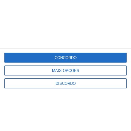
Seg
Ter
Qua
Qui
Sex
°C
°C
°C
°C
°C
30
31
36
37
35
PUBLICIDADE
CONCORDO
MAIS OPÇÕES
Crato: Vale do Peso volta a
transformar-se na capital do gin
DISCORDO
artesanal
Notícias
Campo Maior: explosão de cores –
Festas do Povo regressam com
meio milhão de visitantes à vista
Notícias