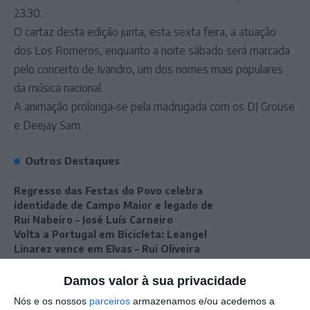
23:30.
O cartaz desta edição junta, esta sexta feira, a atuação
dos Los Romeros, enquanto a noite sábado será marcada
pelo concerto de Ivandro, um dos nomes mais populares
da música nacional.
A animação prolonga‑se pela madrugada com os DJ Grouse
e Deejay Sam.
Outros Destaques
Regresso das Festas do Povo celebra
identidade de Campo Maior e legado de
Rui Nabeiro – José Luís Carneiro
Volta a Portugal em Bicicleta: Leangel
Linarez vence em Elvas – Rui Oliveira
continua de amarelo
Cinema: Periferias cumpre terceiro dia
Damos valor à sua privacidade
entre Marvão e Valência de Alcántara
Nós e os nossos
parceiros
armazenamos e/ou acedemos a