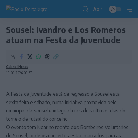
Aa
Redimensionador
de
Sousel: Ivandro e Los Romeros
fonte
atuam na Festa da Juventude
Gabriel Nunes
10-07-2026 09:57
A Festa da Juventude está de regresso a Sousel esta
sexta feira e sábado, numa iniciativa promovida pelo
município de Sousel e integrada nos dois últimos dias do
torneio de futsal do concelho.
O evento terá lugar no recinto dos Bombeiros Voluntários
de Sousel, onde os concertos estão marcados para as