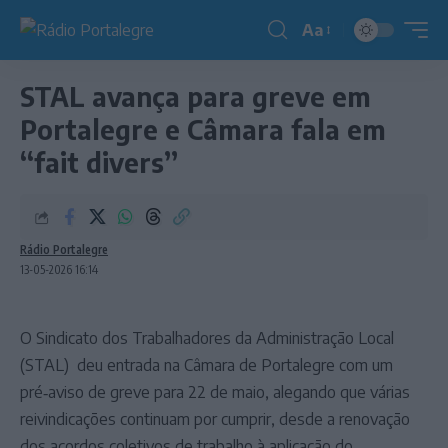
Aa
Redimensionador
de
STAL avança para greve em
fonte
Portalegre e Câmara fala em
“fait divers”
Rádio Portalegre
13-05-2026 16:14
O Sindicato dos Trabalhadores da Administração Local
(STAL) deu entrada na Câmara de Portalegre com um
pré‑aviso de greve para 22 de maio, alegando que várias
reivindicações continuam por cumprir, desde a renovação
dos acordos coletivos de trabalho à aplicação do