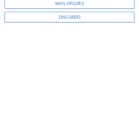
MAIS OPÇÕES
PUBLICIDADE
DISCORDO
Portalegre: aldeia da Urra recebe
campeões europeus de endurance
em dia de apoteose histórica
(c/fotos)
Notícias
Johansen é o primeiro Camisola
Amarela da Volta a Portugal
Notícias
Montargil: PJ investiga alegado
desaparecimento de dinheiro após
incêndio em habitação
Notícias