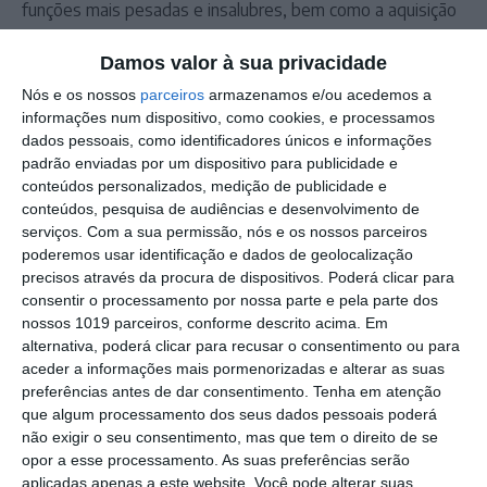
funções mais pesadas e insalubres, bem como a aquisição
de equipamentos de proteção individual considerados
Damos valor à sua privacidade
essenciais.
Nós e os nossos
parceiros
armazenamos e/ou acedemos a
informações num dispositivo, como cookies, e processamos
Outros Destaques
dados pessoais, como identificadores únicos e informações
padrão enviadas por um dispositivo para publicidade e
Comissão de Cogestão do PNSSM
conteúdos personalizados, medição de publicidade e
responde ao PS: relatórios existem e
conteúdos, pesquisa de audiências e desenvolvimento de
foram entregues
serviços.
Com a sua permissão, nós e os nossos parceiros
PSP detém dois homens em Elvas por
poderemos usar identificação e dados de geolocalização
posse de armas proibidas
precisos através da procura de dispositivos. Poderá clicar para
consentir o processamento por nossa parte e pela parte dos
Gasóleo e gasolina deverão ficar mais
nossos 1019 parceiros, conforme descrito acima. Em
baratos na próxima semana
alternativa, poderá clicar para recusar o consentimento ou para
aceder a informações mais pormenorizadas e alterar as suas
Futsal: campeões distritais (séniores)
preferências antes de dar consentimento.
Tenha em atenção
voltam a ter subida direta aos
que algum processamento dos seus dados pessoais poderá
nacionais
não exigir o seu consentimento, mas que tem o direito de se
Crato: Vale do Peso volta a
opor a esse processamento. As suas preferências serão
transformar-se na capital do gin
aplicadas apenas a este website. Você pode alterar suas
artesanal