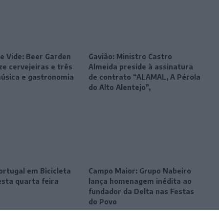
e Vide: Beer Garden
Gavião: Ministro Castro
e cervejeiras e três
Almeida preside à assinatura
música e gastronomia
de contrato “ALAMAL, A Pérola
do Alto Alentejo”,
ortugal em Bicicleta
Campo Maior: Grupo Nabeiro
sta quarta feira
lança homenagem inédita ao
fundador da Delta nas Festas
do Povo