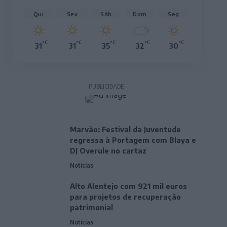
Qui
Sex
Sáb
Dom
Seg
°C
°C
°C
°C
°C
31
31
35
32
30
PUBLICIDADE
Marvão: Festival da Juventude
regressa à Portagem com Blaya e
DJ Overule no cartaz
Notícias
Alto Alentejo com 921 mil euros
para projetos de recuperação
patrimonial
Notícias