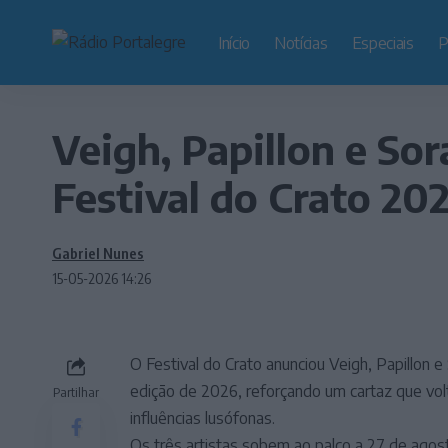
Início
Notícias
Especiais
P
Veigh, Papillon e So
Festival do Crato 20
Gabriel Nunes
15-05-2026 14:26
O Festival do Crato anunciou Veigh, Papillon
edição de 2026, reforçando um cartaz que vol
Partilhar
influências lusófonas.
Os três artistas sobem ao palco a 27 de agos