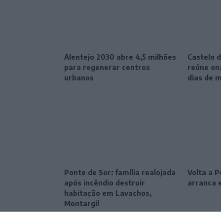
Alentejo 2030 abre 4,5 milhões
Castelo d
para regenerar centros
reúne onz
urbanos
dias de 
Ponte de Sor: família realojada
Volta a P
após incêndio destruir
arranca e
habitação em Lavachos,
Montargil