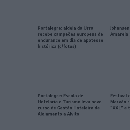
Portalegre: aldeia da Urra
Johansen
recebe campeões europeus de
Amarela 
endurance em dia de apoteose
histórica (c/fotos)
Portalegre: Escola de
Festival 
Hotelaria e Turismo leva novo
Marvão r
curso de Gestão Hoteleira de
“XXL” e 
Alojamento a Alvito