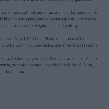
rato o ritmo e a atitude que o tornaram um dos nomes mais
 do hip-hop português, apresenta um espetáculo intenso e
linhamento a força e elegância da música afro-pop
já inclui Slow J, Dub Inc, e Bispo, que atuam a 26 de
o, e Buba Espinho & Convidados, que encerram o festival a
do Crato 2026 decorre de 26 a29 de agosto, em simultâneo
ronomia, prometendo mais uma edição de forte afluência,
ão do Alentejo.