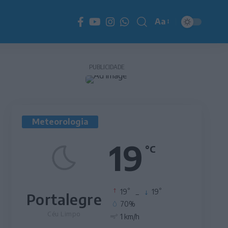
Aa
Redimensionador
de
fonte
PUBLICIDADE
Meteorologia
19
°C
°
°
19
_
19
Portalegre
70%
Céu Limpo
1 km/h