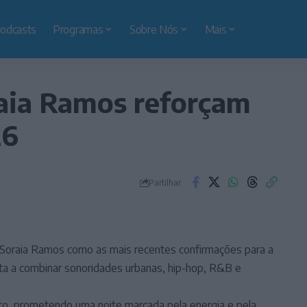
odcasts
Programas
Sobre Nós
Mais
raia Ramos reforçam
26
Partilhar
 e Soraia Ramos como as mais recentes confirmações para a
ta a combinar sonoridades urbanas, hip-hop, R&B e
to, prometendo uma noite marcada pela energia e pela