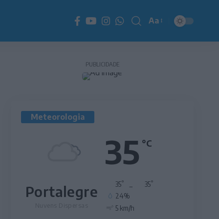
Aa
Redimensionador
de
fonte
PUBLICIDADE
Meteorologia
35
°C
°
°
35
_
35
Portalegre
24%
Nuvens Dispersas
5 km/h