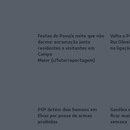
Festas do Povo/a noite que não
Volta a P
dorme: enramação junta
Rui Oliv
residentes e visitantes em
na ligaçã
Campo
Maior (c/fotorreportagem)
PSP detém dois homens em
Gasóleo 
Elvas por posse de armas
ficar ma
proibidas
semana