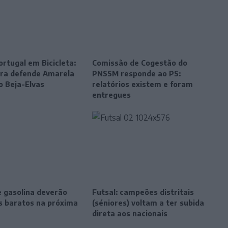
ortugal em Bicicleta:
Comissão de Cogestão do
eira defende Amarela
PNSSM responde ao PS:
o Beja-Elvas
relatórios existem e foram
entregues
e gasolina deverão
Futsal: campeões distritais
is baratos na próxima
(séniores) voltam a ter subida
direta aos nacionais