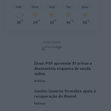
Sáb
Dom
Seg
Ter
Qua
°C
°C
°C
°C
°C
35
29
33
34
36
PUBLICIDADE
Elvas: PSP apreende 91 armas e
desmantela esquema de venda
online
Notícias
Gavião: Governo formaliza apoio à
recuperação do Alamal
Notícias