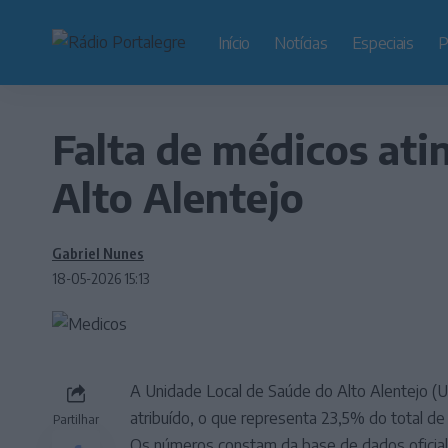
Início
Notícias
Especiais
P
Falta de médicos ati
Alto Alentejo
Gabriel Nunes
18-05-2026 15:13
A Unidade Local de Saúde do Alto Alentejo (U
atribuído, o que representa 23,5% do total de
Partilhar
Os números constam da base de dados oficial