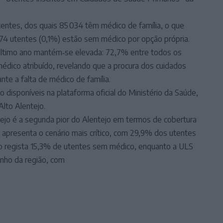
utentes, dos quais 85 034 têm médico de família, o que
4 utentes (0,1%) estão sem médico por opção própria.
 último ano mantém‑se elevada: 72,7% entre todos os
dico atribuído, revelando que a procura dos cuidados
e a falta de médico de família.
disponíveis na plataforma oficial do Ministério da Saúde,
Alto Alentejo.
tejo é a segunda pior do Alentejo em termos de cobertura
o apresenta o cenário mais crítico, com 29,9% dos utentes
jo regista 15,3% de utentes sem médico, enquanto a ULS
nho da região, com