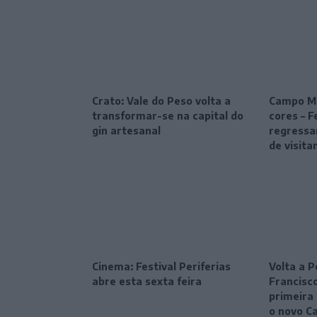
Crato: Vale do Peso volta a
Campo Ma
transformar-se na capital do
cores – F
gin artesanal
regressa
de visita
Cinema: Festival Periferias
Volta a P
abre esta sexta feira
Francisc
primeira 
o novo C