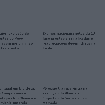
ior: explosão de
Exames nacionais: notas da 2.ª
estas do Povo
fase já estão a ser afixadas e
m com meio milhão
reapreciações devem chegar à
ntes à vista
tarde
ortugal em Bicicleta:
PS exige transparência na
o Campos vence
execução do Plano de
etapa – Rui Oliveira é
Cogestão da Serra de São
amisola Amarela
Mamede