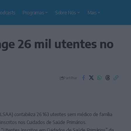
odcasts
Programas
Sobre Nós
Mais
nge 26 mil utentes no
Partilhar
LSAA) contabiliza 26 163 utentes sem médico de família
 inscritos nos Cuidados de Saúde Primários.
 “Utentes Inscritos em Cuidados de Saúde Primários” da