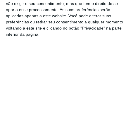
não exigir o seu consentimento, mas que tem o direito de se
Presidente da República diz que
opor a esse processamento. As suas preferências serão
Portugal precisa do exemplo de união
aplicadas apenas a este website. Você pode alterar suas
dado pelo povo de Campo Maior
preferências ou retirar seu consentimento a qualquer momento
Festas do Povo/a noite que não dorme:
voltando a este site e clicando no botão "Privacidade" na parte
enramação junta residentes e
inferior da página.
visitantes em Campo Maior (c/foto
reportagem)
Volta a Portugal em Bicicleta: Rui
Oliveira defende Amarela na ligação
Beja-Elvas
Comissão de Cogestão do PNSSM
responde ao PS: relatórios existem e
foram entregues
PSP detém dois homens em Elvas por
posse de armas proibidas
Gasóleo e gasolina deverão ficar mais
baratos na próxima semana
Futsal: campeões distritais (séniores)
voltam a ter subida direta aos