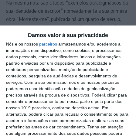
Na mesma nota são citados “exemplos paradigmáticos da
sua identidade de escritor” nomeadamente a sua primeira
obra “Morreste-me”, publicada há um quarto de século,
que marca o início do seu percurso, “Galveias” (2014) que
Damos valor à sua privacidade
se desenrola na sua terra natal e, mais recentemente,
“Almoço de Domingo” (2021) e “A Montanha”, que chegou
Nós e os nossos
parceiros
armazenamos e/ou acedemos a
informações num dispositivo, como cookies, e processamos
às livrarias em outubro de 2025.
dados pessoais, como identificadores únicos e informações
Por último, a Universidade de Évora adianta que o escritor
padrão enviadas por um dispositivo para publicidade e
amplamente premiado “é uma das vozes contemporâneas
conteúdos personalizados, medição de publicidade e
conteúdos, pesquisa de audiências e desenvolvimento de
mais marcantes da literatura em língua portuguesa.”
serviços.
Com a sua permissão, nós e os nossos parceiros
poderemos usar identificação e dados de geolocalização
Outros Destaques
precisos através da procura de dispositivos. Poderá clicar para
consentir o processamento por nossa parte e pela parte dos
Campo Maior/Festas do Povo: vídeo
nossos 1019 parceiros, conforme descrito acima. Em
reportagem da noite da enramação
alternativa, poderá clicar para recusar o consentimento ou para
aceder a informações mais pormenorizadas e alterar as suas
Eclipse transforma o dia em noite: DGS
preferências antes de dar consentimento.
Tenha em atenção
alerta para riscos na visão
que algum processamento dos seus dados pessoais poderá