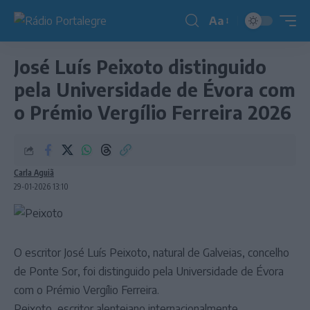
Aa
Redimensionador
de
José Luís Peixoto distinguido
fonte
pela Universidade de Évora com
o Prémio Vergílio Ferreira 2026
Carla Aguiã
29-01-2026 13:10
O escritor José Luís Peixoto, natural de Galveias, concelho
de Ponte Sor, foi distinguido pela Universidade de Évora
com o Prémio Vergílio Ferreira.
Peixoto, escritor alentejano internacionalmente