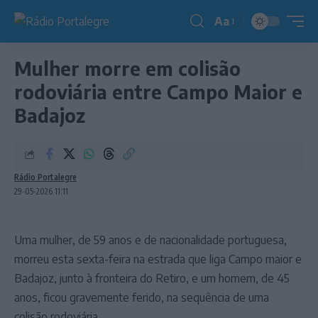
Aa
Redimensionador
de
Mulher morre em colisão
fonte
rodoviária entre Campo Maior e
Badajoz
Rádio Portalegre
29-05-2026 11:11
Uma mulher, de 59 anos e de nacionalidade portuguesa,
morreu esta sexta-feira na estrada que liga Campo maior e
Badajoz, junto à fronteira do Retiro, e um homem, de 45
anos, ficou gravemente ferido, na sequência de uma
colisão rodoviária.