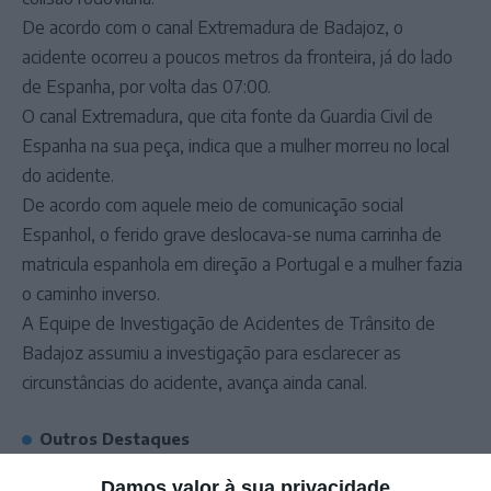
De acordo com o canal Extremadura de Badajoz, o
acidente ocorreu a poucos metros da fronteira, já do lado
de Espanha, por volta das 07:00.
O canal Extremadura, que cita fonte da Guardia Civil de
Espanha na sua peça, indica que a mulher morreu no local
do acidente.
De acordo com aquele meio de comunicação social
Espanhol, o ferido grave deslocava-se numa carrinha de
matricula espanhola em direção a Portugal e a mulher fazia
o caminho inverso.
A Equipe de Investigação de Acidentes de Trânsito de
Badajoz assumiu a investigação para esclarecer as
circunstâncias do acidente, avança ainda canal.
Outros Destaques
PS exige transparência na execução do
Damos valor à sua privacidade