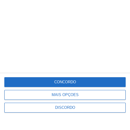
20
°C
°
°
20
_
20
Portalegre
66%
Céu Limpo
1 km/h
Sex
Sáb
Dom
Seg
Ter
°C
°C
°C
°C
°C
34
32
32
33
30
CONCORDO
MAIS OPÇÕES
PUBLICIDADE
DISCORDO
Ponte de Sor: família realojada
após incêndio destruir habitação
em Lavachos, Montargil