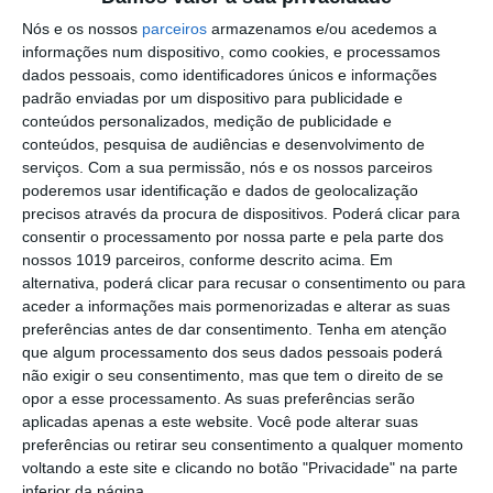
Plano de Cogestão da Serra de São
Nós e os nossos
parceiros
armazenamos e/ou acedemos a
Mamede
informações num dispositivo, como cookies, e processamos
Elvas: PSP apreende 91 armas e
dados pessoais, como identificadores únicos e informações
desmantela esquema de venda online
padrão enviadas por um dispositivo para publicidade e
conteúdos personalizados, medição de publicidade e
Gavião: Governo formaliza apoio à
conteúdos, pesquisa de audiências e desenvolvimento de
recuperação do Alamal
serviços.
Com a sua permissão, nós e os nossos parceiros
poderemos usar identificação e dados de geolocalização
Portalegre: aldeia da Urra recebe
precisos através da procura de dispositivos. Poderá clicar para
campeões europeus de endurance em
consentir o processamento por nossa parte e pela parte dos
dia de apoteose histórica (c/fotos)
nossos 1019 parceiros, conforme descrito acima. Em
Johansen é o primeiro Camisola
alternativa, poderá clicar para recusar o consentimento ou para
Amarela da Volta a Portugal
aceder a informações mais pormenorizadas e alterar as suas
preferências antes de dar consentimento.
Tenha em atenção
Montargil: PJ investiga alegado
que algum processamento dos seus dados pessoais poderá
desaparecimento de dinheiro após
não exigir o seu consentimento, mas que tem o direito de se
incêndio em habitação
opor a esse processamento. As suas preferências serão
Portalegre: Escola de Hotelaria e
aplicadas apenas a este website. Você pode alterar suas
Turismo leva novo curso de Gestão
preferências ou retirar seu consentimento a qualquer momento
Hoteleira de Alojamento a Alvito
voltando a este site e clicando no botão "Privacidade" na parte
Festival da Juventude de Marvão
inferior da página.