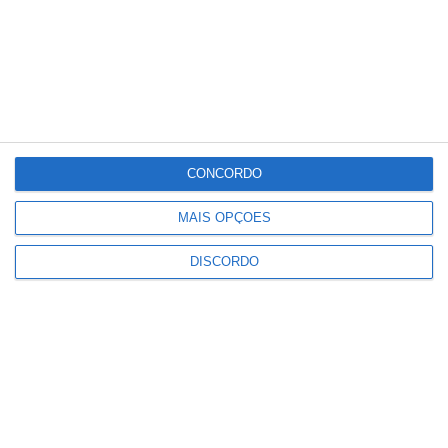
Meteorologia
36
°C
°
°
36
_
36
Portalegre
25%
CONCORDO
Céu Limpo
5 km/h
MAIS OPÇÕES
Sex
Sáb
Dom
Seg
Ter
DISCORDO
°C
°C
°C
°C
°C
36
32
32
33
34
PUBLICIDADE
Portalegre: aldeia da Urra recebe