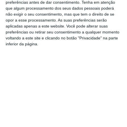
preferências antes de dar consentimento.
Tenha em atenção
Comissão de Cogestão do PNSSM
que algum processamento dos seus dados pessoais poderá
responde ao PS: relatórios existem e
não exigir o seu consentimento, mas que tem o direito de se
foram entregues
opor a esse processamento. As suas preferências serão
PSP detém dois homens em Elvas por
aplicadas apenas a este website. Você pode alterar suas
posse de armas proibidas
preferências ou retirar seu consentimento a qualquer momento
voltando a este site e clicando no botão "Privacidade" na parte
Gasóleo e gasolina deverão ficar mais
inferior da página.
baratos na próxima semana
Futsal: campeões distritais (séniores)
voltam a ter subida direta aos
nacionais
Crato: Vale do Peso volta a
transformar-se na capital do gin
artesanal
Campo Maior: explosão de cores –
Festas do Povo regressam com meio
milhão de visitantes à vista
Exames nacionais: notas da 2.ª fase já
estão a ser afixadas e reapreciações
devem chegar à tarde