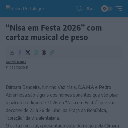
Aa
Redimensionador
de
“Nisa em Festa 2026” com
fonte
cartaz musical de peso
Gabriel Nunes
31-05-2026 20:15
Bárbara Bandeira, Nininho Vaz Maia, D.A.M.A e Pedro
Abrunhosa são alguns dos nomes sonantes que vão pisar
o palco da edição de 2026 do “Nisa em Festa”, que vai
decorrer de 23 a 26 de julho, na Praça da República,
“coração” da vila alentejana.
O cartaz musical, apresentado este domingo pela Câmara