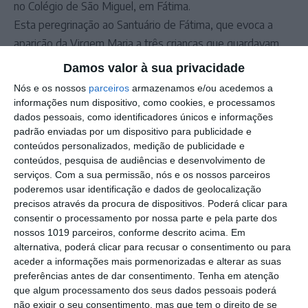
no Colégio de São Miguel, em Fátima.
Esta peregrinação ao Santuário de Fátima, que evoca a
aparição da Virgem Maria a três crianças que guardavam
um rebanho num lugar chamado Cova da Iria, ocorreu a 13
Damos valor à sua privacidade
de Maio de 1917. A data mobiliza, anualmente, centenas de
Nós e os nossos
parceiros
armazenamos e/ou acedemos a
milhares de peregrinos.
informações num dispositivo, como cookies, e processamos
Fotografia: Autor: SF_Luis_Oliveira
dados pessoais, como identificadores únicos e informações
padrão enviadas por um dispositivo para publicidade e
Direitos de autor: fotografia@fatima.pt
conteúdos personalizados, medição de publicidade e
conteúdos, pesquisa de audiências e desenvolvimento de
Outros Destaques
serviços.
Com a sua permissão, nós e os nossos parceiros
poderemos usar identificação e dados de geolocalização
Comissão de Cogestão do PNSSM
precisos através da procura de dispositivos. Poderá clicar para
responde ao PS: relatórios existem e
consentir o processamento por nossa parte e pela parte dos
foram entregues
nossos 1019 parceiros, conforme descrito acima. Em
PSP detém dois homens em Elvas por
alternativa, poderá clicar para recusar o consentimento ou para
posse de armas proibidas
aceder a informações mais pormenorizadas e alterar as suas
preferências antes de dar consentimento.
Tenha em atenção
Gasóleo e gasolina deverão ficar mais
que algum processamento dos seus dados pessoais poderá
baratos na próxima semana
não exigir o seu consentimento, mas que tem o direito de se