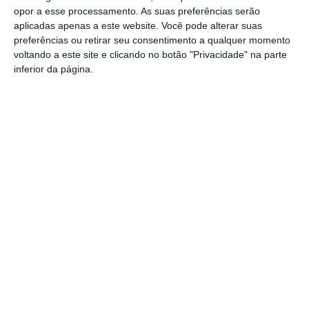
opor a esse processamento. As suas preferências serão
Futsal: campeões distritais (séniores)
aplicadas apenas a este website. Você pode alterar suas
voltam a ter subida direta aos
preferências ou retirar seu consentimento a qualquer momento
nacionais
voltando a este site e clicando no botão "Privacidade" na parte
Crato: Vale do Peso volta a
inferior da página.
transformar-se na capital do gin
artesanal
Campo Maior: explosão de cores –
Festas do Povo regressam com meio
milhão de visitantes à vista
Exames nacionais: notas da 2.ª fase já
estão a ser afixadas e reapreciações
devem chegar à tarde
Cinema: Festival Periferias abre esta
sexta feira
Volta a Portugal em Bicicleta: Francisco
Campos vence primeira etapa – Rui
Oliveira é o novo Camisola Amarela
PS exige transparência na execução do
Plano de Cogestão da Serra de São
Mamede