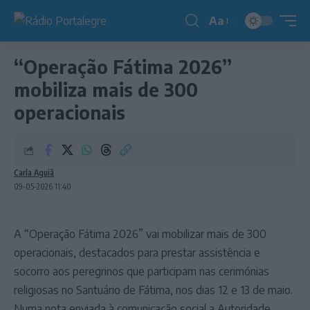
Aa
Redimensionador
de
“Operação Fátima 2026”
fonte
mobiliza mais de 300
operacionais
Carla Aguiã
09-05-2026 11:40
A “Operação Fátima 2026” vai mobilizar mais de 300
operacionais, destacados para prestar assistência e
socorro aos peregrinos que participam nas cerimónias
religiosas no Santuário de Fátima, nos dias 12 e 13 de maio.
Numa nota enviada à comunicação social a Autoridade