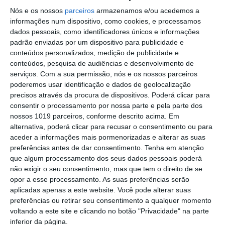
Linarez vence em Elvas – Rui Oliveira
Nós e os nossos
parceiros
armazenamos e/ou acedemos a
continua de amarelo
informações num dispositivo, como cookies, e processamos
Cinema: Periferias cumpre terceiro dia
dados pessoais, como identificadores únicos e informações
entre Marvão e Valência de Alcántara
padrão enviadas por um dispositivo para publicidade e
conteúdos personalizados, medição de publicidade e
Campo Maior/Festas do Povo: vídeo
conteúdos, pesquisa de audiências e desenvolvimento de
reportagem da noite da enramação
serviços.
Com a sua permissão, nós e os nossos parceiros
poderemos usar identificação e dados de geolocalização
Eclipse transforma o dia em noite: DGS
precisos através da procura de dispositivos. Poderá clicar para
alerta para riscos na visão
consentir o processamento por nossa parte e pela parte dos
nossos 1019 parceiros, conforme descrito acima. Em
Presidente da República diz que
alternativa, poderá clicar para recusar o consentimento ou para
Portugal precisa do exemplo de união
aceder a informações mais pormenorizadas e alterar as suas
dado pelo povo de Campo Maior
preferências antes de dar consentimento.
Tenha em atenção
Festas do Povo/a noite que não dorme:
que algum processamento dos seus dados pessoais poderá
enramação junta residentes e
não exigir o seu consentimento, mas que tem o direito de se
visitantes em Campo Maior (c/foto
opor a esse processamento. As suas preferências serão
reportagem)
aplicadas apenas a este website. Você pode alterar suas
Volta a Portugal em Bicicleta: Rui
preferências ou retirar seu consentimento a qualquer momento
Oliveira defende Amarela na ligação
voltando a este site e clicando no botão "Privacidade" na parte
Beja-Elvas
inferior da página.