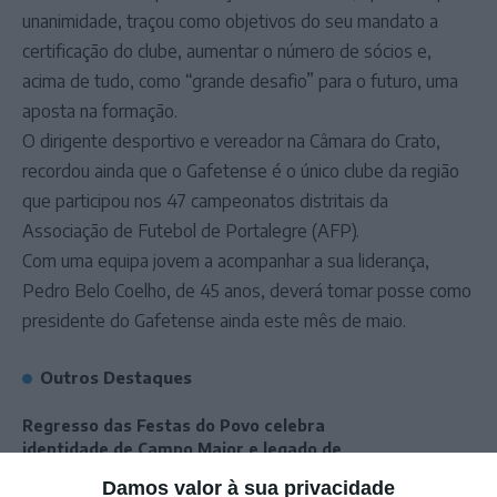
unanimidade, traçou como objetivos do seu mandato a
certificação do clube, aumentar o número de sócios e,
acima de tudo, como “grande desafio” para o futuro, uma
aposta na formação.
O dirigente desportivo e vereador na Câmara do Crato,
recordou ainda que o Gafetense é o único clube da região
que participou nos 47 campeonatos distritais da
Associação de Futebol de Portalegre (AFP).
Com uma equipa jovem a acompanhar a sua liderança,
Pedro Belo Coelho, de 45 anos, deverá tomar posse como
presidente do Gafetense ainda este mês de maio.
Outros Destaques
Regresso das Festas do Povo celebra
identidade de Campo Maior e legado de
Rui Nabeiro – José Luís Carneiro
Damos valor à sua privacidade
Volta a Portugal em Bicicleta: Leangel