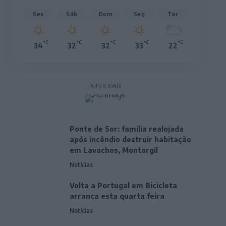
Sex
Sáb
Dom
Seg
Ter
°C
°C
°C
°C
°C
34
32
32
33
22
PUBLICIDADE
Ponte de Sor: família realojada
após incêndio destruir habitação
em Lavachos, Montargil
Notícias
Volta a Portugal em Bicicleta
arranca esta quarta feira
Notícias