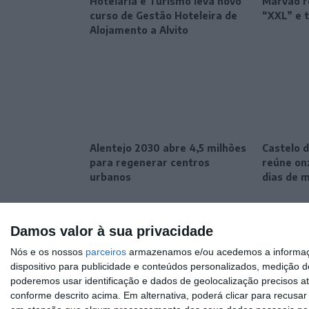
Hotelaria e Turismo leva novo
Marvão r
curso de Gestão Hoteleira de
“XXL” e 
Alojamento a Alvito
Alentejo 2030 abre 4,5 milhões
Castelo d
para regenerar centros
reúne onz
urbanos
dias de 
Damos valor à sua privacidade
Nós e os nossos
parceiros
armazenamos e/ou acedemos a informaçõe
dispositivo para publicidade e conteúdos personalizados, medição d
poderemos usar identificação e dados de geolocalização precisos at
conforme descrito acima. Em alternativa, poderá clicar para recusa