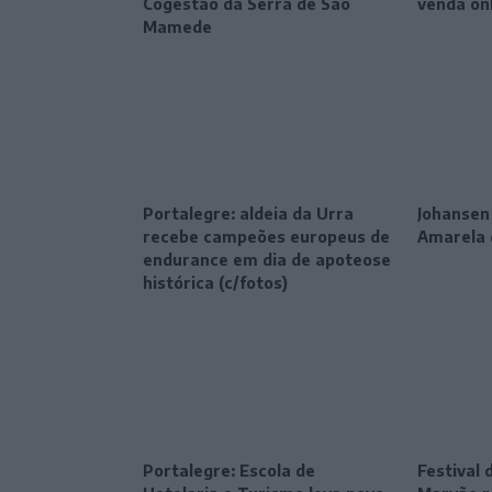
Cogestão da Serra de São
venda on
Mamede
Portalegre: aldeia da Urra
Johansen
recebe campeões europeus de
Amarela 
endurance em dia de apoteose
histórica (c/fotos)
Portalegre: Escola de
Festival 