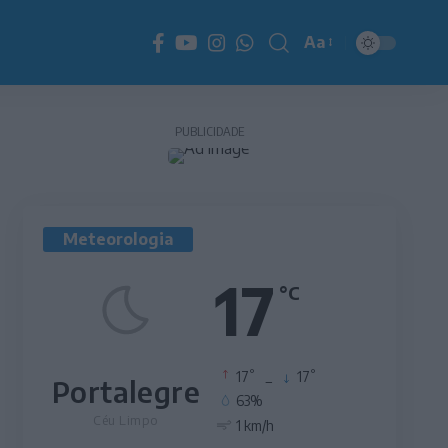
Aa
Redimensionador
de
fonte
PUBLICIDADE
Meteorologia
17
°C
°
°
17
_
17
Portalegre
63%
Céu Limpo
1 km/h