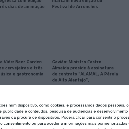
egressa com edição
marcam nova edição do
três dias de animação
Festival de Arronches
e Vide: Beer Garden
Gavião: Ministro Castro
e cervejeiras e três
Almeida preside à assinatura
música e gastronomia
de contrato “ALAMAL, A Pérola
do Alto Alentejo”,
s num dispositivo, como cookies, e processamos dados pessoais, co
e publicidade e conteúdos, pesquisa de audiências e desenvolvimento 
ravés da procura de dispositivos. Poderá clicar para consentir o proc
r o consentimento ou para aceder a informações mais pormenorizadas e