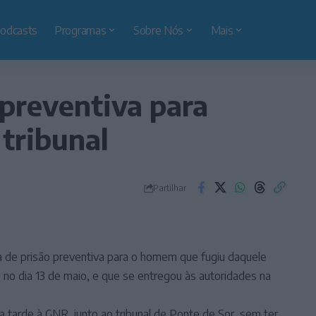
odcasts
Programas
Sobre Nós
Mais
 preventiva para
tribunal
Partilhar
a de prisão preventiva para o homem que fugiu daquele
o no dia 13 de maio, e que se entregou às autoridades na
 tarde à GNR, junto ao tribunal de Ponte de Sor, sem ter