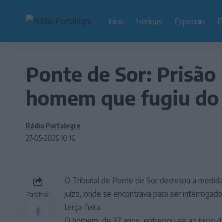
Início
Notícias
Especiais
P
Ponte de Sor: Prisão
homem que fugiu do 
Rádio Portalegre
27-05-2026 10:16
O Tribunal de Ponte de Sor decretou a medid
juízo, onde se encontrava para ser interrogad
Partilhar
terça-feira.
O homem, de 37 anos, entregou-se ao inicio da