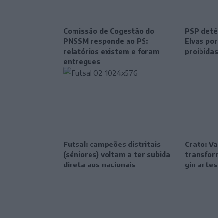
Comissão de Cogestão do
PSP deté
PNSSM responde ao PS:
Elvas po
relatórios existem e foram
proibidas
entregues
Futsal: campeões distritais
Crato: Va
(séniores) voltam a ter subida
transfor
direta aos nacionais
gin artes