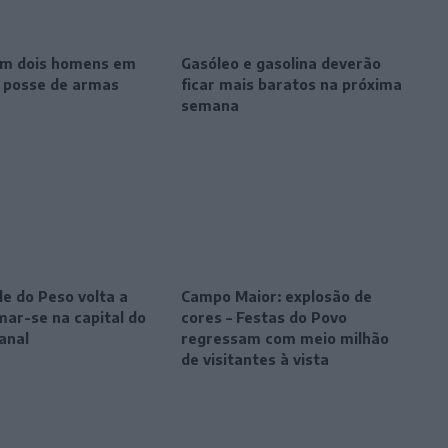
m dois homens em
Gasóleo e gasolina deverão
r posse de armas
ficar mais baratos na próxima
semana
le do Peso volta a
Campo Maior: explosão de
mar-se na capital do
cores – Festas do Povo
anal
regressam com meio milhão
de visitantes à vista