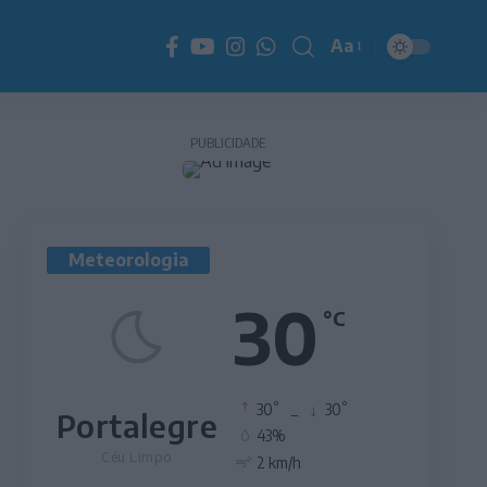
Aa
Redimensionador
de
fonte
PUBLICIDADE
Meteorologia
30
°C
°
°
30
_
30
Portalegre
43%
Céu Limpo
2 km/h