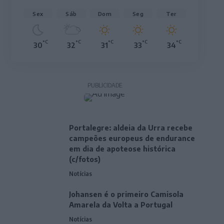
Sex
Sáb
Dom
Seg
Ter
°C
°C
°C
°C
°C
30
32
31
33
34
PUBLICIDADE
Portalegre: aldeia da Urra recebe
campeões europeus de endurance
em dia de apoteose histórica
(c/fotos)
Notícias
Johansen é o primeiro Camisola
Amarela da Volta a Portugal
Notícias