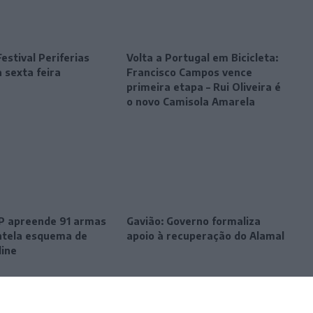
estival Periferias
Volta a Portugal em Bicicleta:
 sexta feira
Francisco Campos vence
primeira etapa – Rui Oliveira é
o novo Camisola Amarela
SP apreende 91 armas
Gavião: Governo formaliza
tela esquema de
apoio à recuperação do Alamal
line