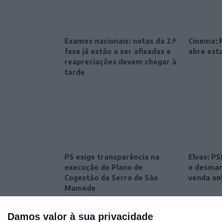
Exames nacionais: notas da 2.ª
Cinema: F
fase já estão a ser afixadas e
abre esta
reapreciações devem chegar à
tarde
PS exige transparência na
Elvas: P
execução do Plano de
e desman
Cogestão da Serra de São
venda on
Mamede
Damos valor à sua privacidade