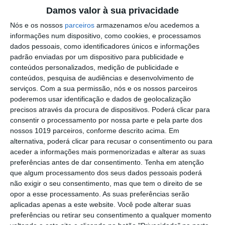
Damos valor à sua privacidade
Outros Destaques
Nós e os nossos
parceiros
armazenamos e/ou acedemos a
informações num dispositivo, como cookies, e processamos
PS exige transparência na execução do
dados pessoais, como identificadores únicos e informações
Plano de Cogestão da Serra de São
padrão enviadas por um dispositivo para publicidade e
Mamede
conteúdos personalizados, medição de publicidade e
Elvas: PSP apreende 91 armas e
conteúdos, pesquisa de audiências e desenvolvimento de
desmantela esquema de venda online
serviços.
Com a sua permissão, nós e os nossos parceiros
poderemos usar identificação e dados de geolocalização
Gavião: Governo formaliza apoio à
precisos através da procura de dispositivos. Poderá clicar para
recuperação do Alamal
consentir o processamento por nossa parte e pela parte dos
Portalegre: aldeia da Urra recebe
nossos 1019 parceiros, conforme descrito acima. Em
campeões europeus de endurance em
alternativa, poderá clicar para recusar o consentimento ou para
dia de apoteose histórica (c/fotos)
aceder a informações mais pormenorizadas e alterar as suas
Johansen é o primeiro Camisola
preferências antes de dar consentimento.
Tenha em atenção
Amarela da Volta a Portugal
que algum processamento dos seus dados pessoais poderá
não exigir o seu consentimento, mas que tem o direito de se
Montargil: PJ investiga alegado
opor a esse processamento. As suas preferências serão
desaparecimento de dinheiro após
aplicadas apenas a este website. Você pode alterar suas
incêndio em habitação
preferências ou retirar seu consentimento a qualquer momento
Portalegre: Escola de Hotelaria e