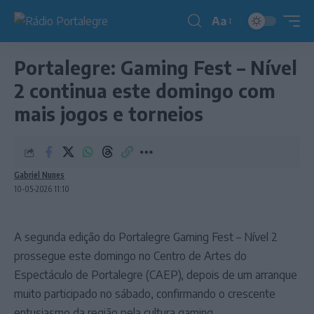
Aa
Redimensionador
de
Portalegre: Gaming Fest – Nível
fonte
2 continua este domingo com
mais jogos e torneios
Gabriel Nunes
10-05-2026 11:10
A segunda edição do Portalegre Gaming Fest – Nível 2
prossegue este domingo no Centro de Artes do
Espectáculo de Portalegre (CAEP), depois de um arranque
muito participado no sábado, confirmando o crescente
entusiasmo da região pela cultura gaming.