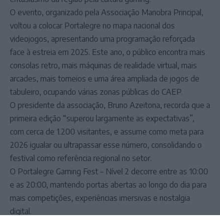
O evento, organizado pela Associação Manobra Principal,
voltou a colocar Portalegre no mapa nacional dos
videojogos, apresentando uma programação reforçada
face à estreia em 2025. Este ano, o público encontra mais
consolas retro, mais máquinas de realidade virtual, mais
arcades, mais torneios e uma área ampliada de jogos de
tabuleiro, ocupando várias zonas públicas do CAEP.
O presidente da associação, Bruno Azeitona, recorda que a
primeira edição “superou largamente as expectativas”,
com cerca de 1.200 visitantes, e assume como meta para
2026 igualar ou ultrapassar esse número, consolidando o
festival como referência regional no setor.
O Portalegre Gaming Fest – Nível 2 decorre entre as 10:00
e as 20:00, mantendo portas abertas ao longo do dia para
mais competições, experiências imersivas e nostalgia
digital.