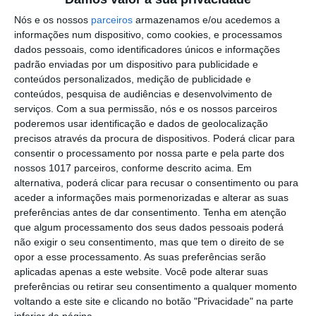
PS exige transparência na execução do
Plano de Cogestão da Serra de São
Nós e os nossos
parceiros
armazenamos e/ou acedemos a
Mamede
informações num dispositivo, como cookies, e processamos
Elvas: PSP apreende 91 armas e
dados pessoais, como identificadores únicos e informações
desmantela esquema de venda online
padrão enviadas por um dispositivo para publicidade e
conteúdos personalizados, medição de publicidade e
Gavião: Governo formaliza apoio à
conteúdos, pesquisa de audiências e desenvolvimento de
recuperação do Alamal
serviços.
Com a sua permissão, nós e os nossos parceiros
poderemos usar identificação e dados de geolocalização
Portalegre: aldeia da Urra recebe
precisos através da procura de dispositivos. Poderá clicar para
campeões europeus de endurance em
consentir o processamento por nossa parte e pela parte dos
dia de apoteose histórica (c/fotos)
nossos 1017 parceiros, conforme descrito acima. Em
Johansen é o primeiro Camisola
alternativa, poderá clicar para recusar o consentimento ou para
Amarela da Volta a Portugal
aceder a informações mais pormenorizadas e alterar as suas
preferências antes de dar consentimento.
Tenha em atenção
Montargil: PJ investiga alegado
que algum processamento dos seus dados pessoais poderá
desaparecimento de dinheiro após
não exigir o seu consentimento, mas que tem o direito de se
incêndio em habitação
opor a esse processamento. As suas preferências serão
Portalegre: Escola de Hotelaria e
aplicadas apenas a este website. Você pode alterar suas
Turismo leva novo curso de Gestão
preferências ou retirar seu consentimento a qualquer momento
Hoteleira de Alojamento a Alvito
voltando a este site e clicando no botão "Privacidade" na parte
Festival da Juventude de Marvão
inferior da página.