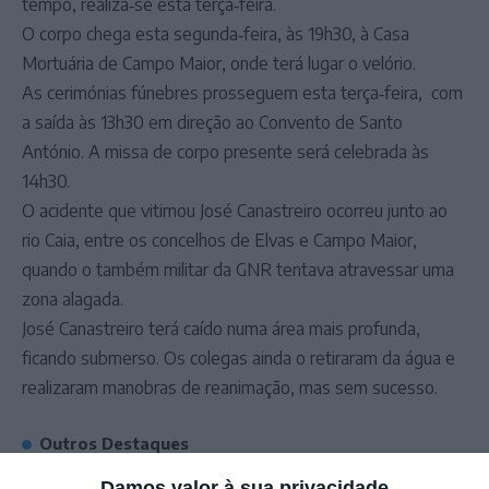
tempo, realiza‑se esta terça‑feira.
O corpo chega esta segunda‑feira, às 19h30, à Casa
Mortuária de Campo Maior, onde terá lugar o velório.
As cerimónias fúnebres prosseguem esta terça‑feira, com
a saída às 13h30 em direção ao Convento de Santo
António. A missa de corpo presente será celebrada às
14h30.
O acidente que vitimou José Canastreiro ocorreu junto ao
rio Caia, entre os concelhos de Elvas e Campo Maior,
quando o também militar da GNR tentava atravessar uma
zona alagada.
José Canastreiro terá caído numa área mais profunda,
ficando submerso. Os colegas ainda o retiraram da água e
realizaram manobras de reanimação, mas sem sucesso.
Outros Destaques
Damos valor à sua privacidade