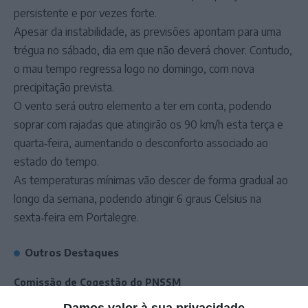
persistente e por vezes forte.
Apesar da instabilidade, as previsões apontam para uma
trégua no sábado, dia em que não deverá chover. Contudo,
o mau tempo regressa logo no domingo, com nova
precipitação prevista.
O vento será outro elemento a ter em conta, podendo
soprar com rajadas que atingirão os 90 km/h esta terça e
quarta‑feira, aumentando o desconforto associado ao
estado do tempo.
As temperaturas mínimas vão descer de forma gradual ao
longo da semana, podendo atingir 6 graus Celsius na
sexta‑feira em Portalegre.
Outros Destaques
Comissão de Cogestão do PNSSM
responde ao PS: relatórios existem e
Damos valor à sua privacidade