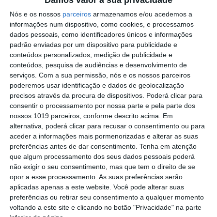
foram entregues
PSP detém dois homens em Elvas por
Nós e os nossos
parceiros
armazenamos e/ou acedemos a
posse de armas proibidas
informações num dispositivo, como cookies, e processamos
dados pessoais, como identificadores únicos e informações
Gasóleo e gasolina deverão ficar mais
padrão enviadas por um dispositivo para publicidade e
baratos na próxima semana
conteúdos personalizados, medição de publicidade e
conteúdos, pesquisa de audiências e desenvolvimento de
Futsal: campeões distritais (séniores)
serviços.
Com a sua permissão, nós e os nossos parceiros
voltam a ter subida direta aos
poderemos usar identificação e dados de geolocalização
nacionais
precisos através da procura de dispositivos. Poderá clicar para
Crato: Vale do Peso volta a
consentir o processamento por nossa parte e pela parte dos
transformar-se na capital do gin
nossos 1019 parceiros, conforme descrito acima. Em
artesanal
alternativa, poderá clicar para recusar o consentimento ou para
Campo Maior: explosão de cores –
aceder a informações mais pormenorizadas e alterar as suas
Festas do Povo regressam com meio
preferências antes de dar consentimento.
Tenha em atenção
milhão de visitantes à vista
que algum processamento dos seus dados pessoais poderá
Exames nacionais: notas da 2.ª fase já
não exigir o seu consentimento, mas que tem o direito de se
estão a ser afixadas e reapreciações
opor a esse processamento. As suas preferências serão
devem chegar à tarde
aplicadas apenas a este website. Você pode alterar suas
Cinema: Festival Periferias abre esta
preferências ou retirar seu consentimento a qualquer momento
sexta feira
voltando a este site e clicando no botão "Privacidade" na parte