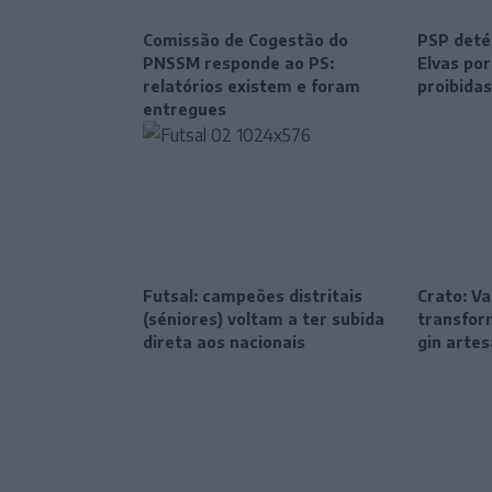
Comissão de Cogestão do
PSP deté
PNSSM responde ao PS:
Elvas po
relatórios existem e foram
proibidas
entregues
Futsal: campeões distritais
Crato: Va
(séniores) voltam a ter subida
transfor
direta aos nacionais
gin artes