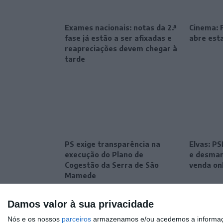
Exames nacionais: notas da 2.ª
Cinema: F
fase já estão a ser afixadas e
abre esta
reapreciações devem chegar à
tarde
PS exige transparência na
Elvas: P
execução do Plano de
e desman
Cogestão da Serra de São
venda on
Mamede
Damos valor à sua privacidade
Nós e os nossos
parceiros
armazenamos e/ou acedemos a informaçõe