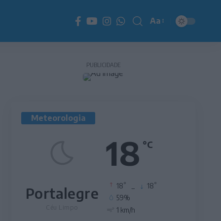
Aa
Redimensionador
de
fonte
PUBLICIDADE
Meteorologia
18
°C
°
°
18
_
18
Portalegre
59%
Céu Limpo
1 km/h