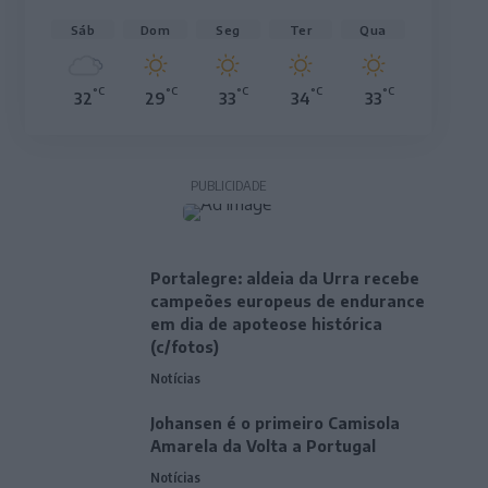
Sáb
Dom
Seg
Ter
Qua
°C
°C
°C
°C
°C
32
29
33
34
33
PUBLICIDADE
Portalegre: aldeia da Urra recebe
campeões europeus de endurance
em dia de apoteose histórica
(c/fotos)
Notícias
Johansen é o primeiro Camisola
Amarela da Volta a Portugal
Notícias