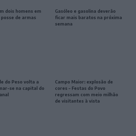
m dois homens em
Gasóleo e gasolina deverão
r posse de armas
ficar mais baratos na próxima
semana
le do Peso volta a
Campo Maior: explosão de
mar-se na capital do
cores – Festas do Povo
anal
regressam com meio milhão
de visitantes à vista