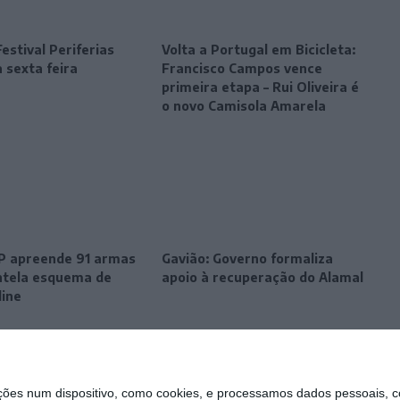
estival Periferias
Volta a Portugal em Bicicleta:
 sexta feira
Francisco Campos vence
primeira etapa – Rui Oliveira é
o novo Camisola Amarela
SP apreende 91 armas
Gavião: Governo formaliza
tela esquema de
apoio à recuperação do Alamal
line
s num dispositivo, como cookies, e processamos dados pessoais, co