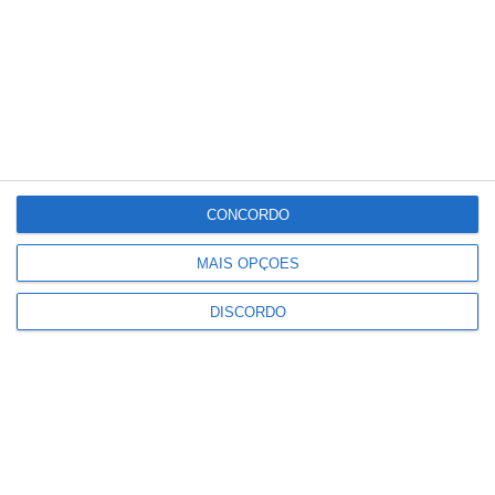
Qui
Sex
Sáb
Dom
Seg
°C
°C
°C
°C
°C
31
31
34
32
33
PUBLICIDADE
CONCORDO
Marvão: Festival da Juventude
MAIS OPÇÕES
regressa à Portagem com Blaya e
DJ Overule no cartaz
DISCORDO
Notícias
Alto Alentejo com 921 mil euros
para projetos de recuperação
patrimonial
Notícias