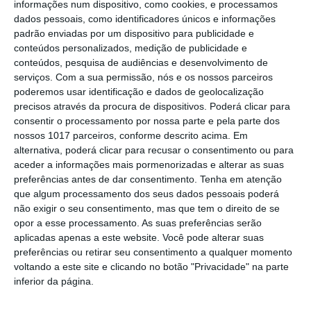
Portalegre: Escola de Hotelaria e
informações num dispositivo, como cookies, e processamos
Turismo leva novo curso de Gestão
dados pessoais, como identificadores únicos e informações
Hoteleira de Alojamento a Alvito
padrão enviadas por um dispositivo para publicidade e
Festival da Juventude de Marvão
conteúdos personalizados, medição de publicidade e
regressa com edição “XXL” e três dias
conteúdos, pesquisa de audiências e desenvolvimento de
de animação
serviços.
Com a sua permissão, nós e os nossos parceiros
Música, oficinas e literatura marcam
poderemos usar identificação e dados de geolocalização
nova edição do Festival de Arronches
precisos através da procura de dispositivos. Poderá clicar para
consentir o processamento por nossa parte e pela parte dos
Alentejo 2030 abre 4,5 milhões para
nossos 1017 parceiros, conforme descrito acima. Em
regenerar centros urbanos
alternativa, poderá clicar para recusar o consentimento ou para
aceder a informações mais pormenorizadas e alterar as suas
Castelo de Vide: Beer Garden reúne
preferências antes de dar consentimento.
Tenha em atenção
onze cervejeiras e três dias de música
que algum processamento dos seus dados pessoais poderá
e gastronomia
não exigir o seu consentimento, mas que tem o direito de se
Gavião: Ministro Castro Almeida preside
opor a esse processamento. As suas preferências serão
à assinatura de contrato “ALAMAL, A
aplicadas apenas a este website. Você pode alterar suas
Pérola do Alto Alentejo”,
preferências ou retirar seu consentimento a qualquer momento
Ponte de Sor: família realojada após
voltando a este site e clicando no botão "Privacidade" na parte
incêndio destruir habitação em
inferior da página.
Lavachos, Montargil
Volta a Portugal em Bicicleta arranca