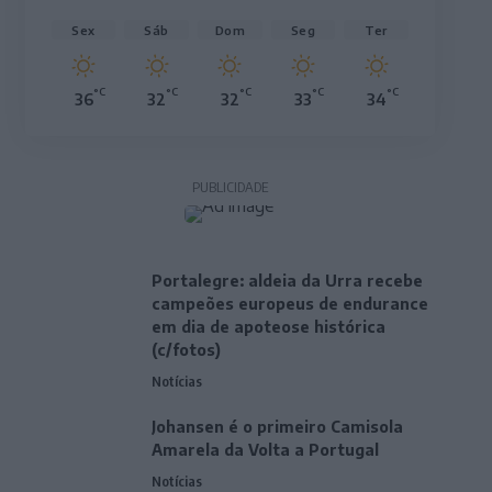
Sex
Sáb
Dom
Seg
Ter
°C
°C
°C
°C
°C
36
32
32
33
34
PUBLICIDADE
Portalegre: aldeia da Urra recebe
campeões europeus de endurance
em dia de apoteose histórica
(c/fotos)
Notícias
Johansen é o primeiro Camisola
Amarela da Volta a Portugal
Notícias