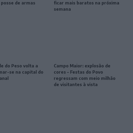
r posse de armas
ficar mais baratos na próxima
semana
le do Peso volta a
Campo Maior: explosão de
mar-se na capital do
cores – Festas do Povo
anal
regressam com meio milhão
de visitantes à vista