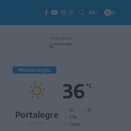
Aa
Redimensionador
de
fonte
PUBLICIDADE
Meteorologia
36
°C
°
°
36
_
36
Portalegre
25%
Céu Limpo
5 km/h