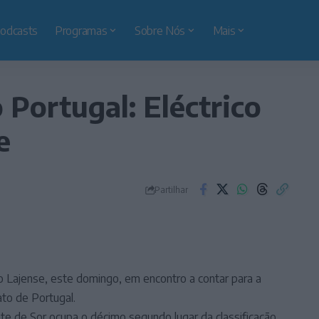
odcasts
Programas
Sobre Nós
Mais
Portugal: Eléctrico
e
Partilhar
o Lajense, este domingo, em encontro a contar para a
to de Portugal.
te de Sor ocupa o décimo segundo lugar da classificação