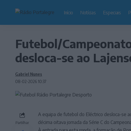
Início
Notícias
Especiais
P
Futebol/Campeonato 
desloca-se ao Lajens
Gabriel Nunes
08-02-2026 10:37
A equipa de futebol do Eléctrico desloca-se a
décima oitava jornada da Série C do Campeona
Partilhar
À entrada para esta ronda, a formação de Pon