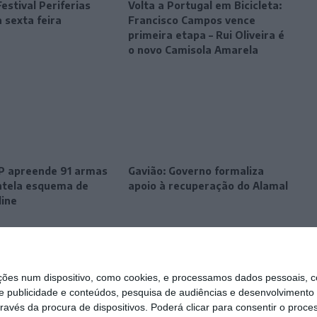
estival Periferias
Volta a Portugal em Bicicleta:
 sexta feira
Francisco Campos vence
primeira etapa – Rui Oliveira é
o novo Camisola Amarela
SP apreende 91 armas
Gavião: Governo formaliza
tela esquema de
apoio à recuperação do Alamal
line
s num dispositivo, como cookies, e processamos dados pessoais, co
e publicidade e conteúdos, pesquisa de audiências e desenvolvimento 
ravés da procura de dispositivos. Poderá clicar para consentir o proc