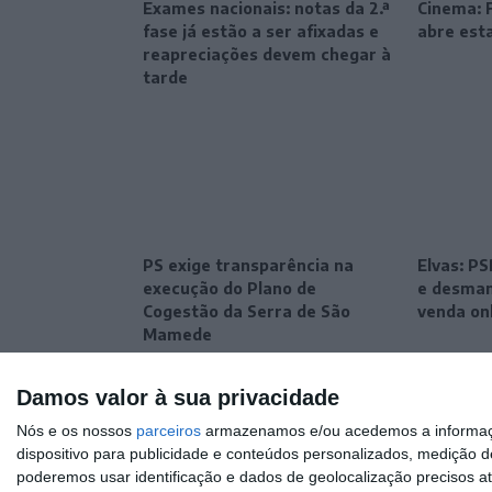
Exames nacionais: notas da 2.ª
Cinema: F
fase já estão a ser afixadas e
abre esta
reapreciações devem chegar à
tarde
PS exige transparência na
Elvas: P
execução do Plano de
e desman
Cogestão da Serra de São
venda on
Mamede
Damos valor à sua privacidade
Nós e os nossos
parceiros
armazenamos e/ou acedemos a informaçõe
dispositivo para publicidade e conteúdos personalizados, medição d
poderemos usar identificação e dados de geolocalização precisos at