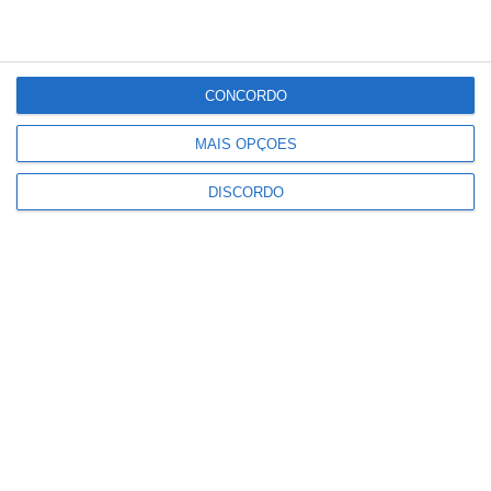
°
°
27
_
27
Portalegre
50%
Céu Limpo
CONCORDO
4 km/h
MAIS OPÇÕES
Qui
Sex
Sáb
Dom
Seg
DISCORDO
°C
°C
°C
°C
°C
27
31
34
32
33
PUBLICIDADE
Ponte de Sor: família realojada
após incêndio destruir habitação
em Lavachos, Montargil
Notícias