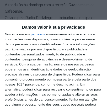
A ronda fecha domingo com a receção Gavionenses ao
Gafetense.
Ouvido pela Rádio Portalegre, o treinador da equipa de
Gavião, Fernando Moura, admitiu contar com o factor casa
Damos valor à sua privacidade
e o apoio dos seus adeptos, para arrecadar os 3 pontos.
Nós e os nossos
parceiros
armazenamos e/ou acedemos a
Já o treinador do Gafetense, Vítor Nozes, assumiu vontade
informações num dispositivo, como cookies, e processamos
de vencer, sobretudo para mostrar o valor real da sua
dados pessoais, como identificadores únicos e informações
padrão enviadas por um dispositivo para publicidade e
equipa, que considera ter tido alguma infelicidade em
conteúdos personalizados, medição de publicidade e
alguns jogos desta temporada.
conteúdos, pesquisa de audiências e desenvolvimento de
O Gavionenses/Gafetense, com início às 15:00, tem relato
serviços.
Com a sua permissão, nós e os nossos parceiros
na Rádio Portalegre.
poderemos usar identificação e dados de geolocalização
precisos através da procura de dispositivos. Poderá clicar para
consentir o processamento por nossa parte e pela parte dos
Outros Destaques
nossos 1017 parceiros, conforme descrito acima. Em
alternativa, poderá clicar para recusar o consentimento ou para
PS exige transparência na execução do
aceder a informações mais pormenorizadas e alterar as suas
Plano de Cogestão da Serra de São
preferências antes de dar consentimento.
Tenha em atenção
Mamede
que algum processamento dos seus dados pessoais poderá
Elvas: PSP apreende 91 armas e