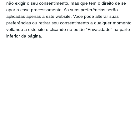
não exigir o seu consentimento, mas que tem o direito de se
desmantela esquema de venda online
opor a esse processamento. As suas preferências serão
aplicadas apenas a este website. Você pode alterar suas
Gavião: Governo formaliza apoio à
preferências ou retirar seu consentimento a qualquer momento
recuperação do Alamal
voltando a este site e clicando no botão "Privacidade" na parte
inferior da página.
Portalegre: aldeia da Urra recebe
campeões europeus de endurance em
dia de apoteose histórica (c/fotos)
Johansen é o primeiro Camisola
Amarela da Volta a Portugal
Montargil: PJ investiga alegado
desaparecimento de dinheiro após
incêndio em habitação
Portalegre: Escola de Hotelaria e
Turismo leva novo curso de Gestão
Hoteleira de Alojamento a Alvito
Festival da Juventude de Marvão
regressa com edição “XXL” e três dias
de animação
Música, oficinas e literatura marcam