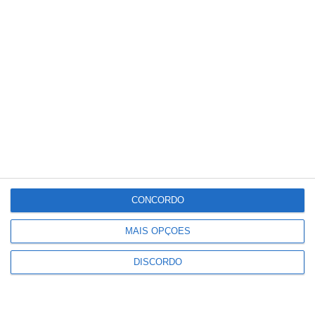
24
°C
°
°
24
_
24
Portalegre
52%
Céu Limpo
1 km/h
Seg
Ter
Qua
Qui
Sex
°C
°C
°C
°C
°C
30
32
36
37
36
CONCORDO
MAIS OPÇÕES
PUBLICIDADE
DISCORDO
PSP detém dois homens em Elvas
por posse de armas proibidas