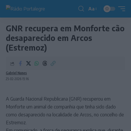
Aa
Redimensionador
de
GNR recupera em Monforte cão
fonte
desaparecido em Arcos
(Estremoz)
Gabriel Nunes
25-02-2026 15:16
A Guarda Nacional Republicana (GNR) recuperou em
Monforte um animal de companhia que tinha sido dado
como desaparecido na localidade de Arcos, no concelho de
Estremoz.
Em comunicado, a força de segurança explica que, durante