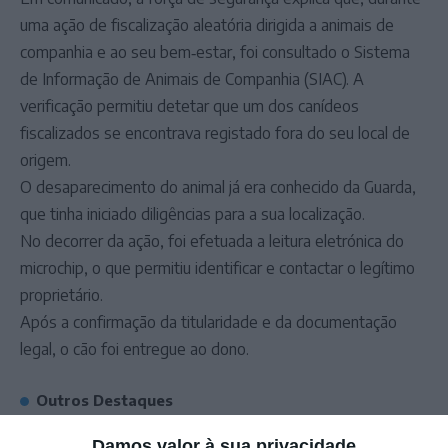
uma ação de fiscalização aleatória dirigida a animais de
companhia e ao seu bem‑estar, foi consultado o Sistema
de Informação de Animais de Companhia (SIAC). A
verificação permitiu detetar que um dos canídeos
fiscalizados se encontrava registado fora do seu local de
origem.
O desaparecimento do animal já era conhecido da Guarda,
que tinha iniciado diligências para a sua localização.
No decorrer da ação, foi efetuada a leitura eletrónica do
microchip, o que permitiu identificar e contactar o legítimo
proprietário.
Após a confirmação da titularidade e da documentação
legal, o cão foi entregue ao dono.
Outros Destaques
Cinco concelhos de Portalegre em risco
Damos valor à sua privacidade