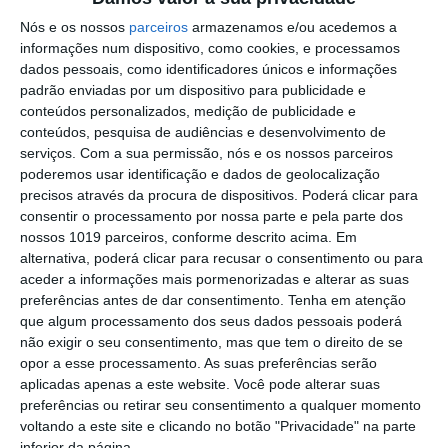
máximo de incêndio
Nós e os nossos
parceiros
armazenamos e/ou acedemos a
informações num dispositivo, como cookies, e processamos
GNR: 58º Curso de Formação de
dados pessoais, como identificadores únicos e informações
Guardas arranca esta segunda feira
padrão enviadas por um dispositivo para publicidade e
conteúdos personalizados, medição de publicidade e
Volta Portugal Bicicleta: Alexis Guérin é
conteúdos, pesquisa de audiências e desenvolvimento de
o novo Camisola Amarela
serviços.
Com a sua permissão, nós e os nossos parceiros
poderemos usar identificação e dados de geolocalização
Regresso das Festas do Povo celebra
precisos através da procura de dispositivos. Poderá clicar para
identidade de Campo Maior e legado de
consentir o processamento por nossa parte e pela parte dos
Rui Nabeiro – José Luís Carneiro
nossos 1019 parceiros, conforme descrito acima. Em
Volta a Portugal em Bicicleta: Leangel
alternativa, poderá clicar para recusar o consentimento ou para
Linarez vence em Elvas – Rui Oliveira
aceder a informações mais pormenorizadas e alterar as suas
continua de amarelo
preferências antes de dar consentimento.
Tenha em atenção
Cinema: Periferias cumpre terceiro dia
que algum processamento dos seus dados pessoais poderá
entre Marvão e Valência de Alcántara
não exigir o seu consentimento, mas que tem o direito de se
Campo Maior/Festas do Povo: vídeo
opor a esse processamento. As suas preferências serão
reportagem da noite da enramação
aplicadas apenas a este website. Você pode alterar suas
preferências ou retirar seu consentimento a qualquer momento
Eclipse transforma o dia em noite: DGS
voltando a este site e clicando no botão "Privacidade" na parte
alerta para riscos na visão
inferior da página.