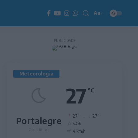
Aa
Redimensionador
de
fonte
PUBLICIDADE
Meteorologia
27
°C
°
°
27
_
27
Portalegre
50%
Céu Limpo
4 km/h