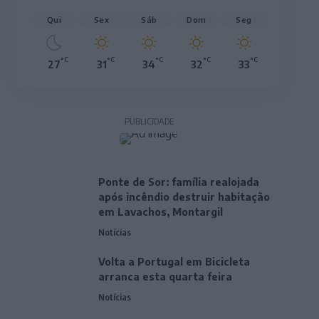
Qui
Sex
Sáb
Dom
Seg
°C
°C
°C
°C
°C
27
31
34
32
33
PUBLICIDADE
Ponte de Sor: família realojada
após incêndio destruir habitação
em Lavachos, Montargil
Notícias
Volta a Portugal em Bicicleta
arranca esta quarta feira
Notícias