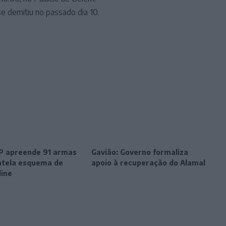
se demitiu no passado dia 10.
SP apreende 91 armas
Gavião: Governo formaliza
tela esquema de
apoio à recuperação do Alamal
line