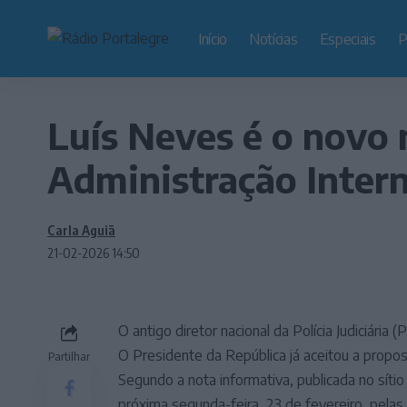
Início
Notícias
Especiais
P
Luís Neves é o novo 
Administração Inter
Carla Aguiã
21-02-2026 14:50
O antigo diretor nacional da Polícia Judiciária 
O Presidente da República já aceitou a propo
Partilhar
Segundo a nota informativa, publicada no sítio 
próxima segunda-feira, 23 de fevereiro, pelas