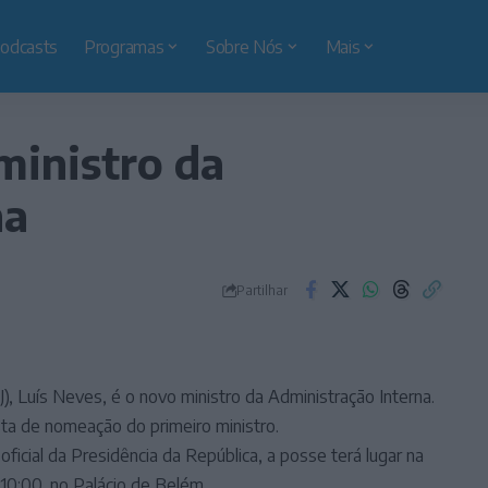
odcasts
Programas
Sobre Nós
Mais
ministro da
na
Partilhar
(PJ), Luís Neves, é o novo ministro da Administração Interna.
sta de nomeação do primeiro ministro.
oficial da Presidência da República, a posse terá lugar na
 10:00, no Palácio de Belém.