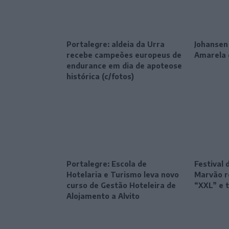
Portalegre: aldeia da Urra
Johansen
recebe campeões europeus de
Amarela 
endurance em dia de apoteose
histórica (c/fotos)
Portalegre: Escola de
Festival 
Hotelaria e Turismo leva novo
Marvão r
curso de Gestão Hoteleira de
“XXL” e 
Alojamento a Alvito