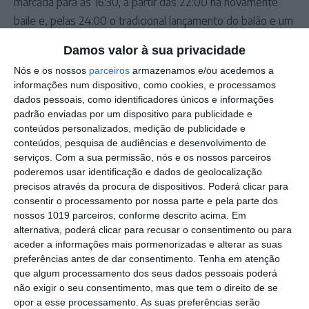
marcada para as 16:30, a partir das 22:00 há novamente
baile e, pelas 24:00 o tradicional lançamento do balão e um
espetáculo de pirotecnia.
Damos valor à sua privacidade
Domingo, o último dia de festa começa às 15:30 com o
Nós e os nossos
parceiros
armazenamos e/ou acedemos a
leilão de ramos e fogaças.
informações num dispositivo, como cookies, e processamos
dados pessoais, como identificadores únicos e informações
Outros Destaques
padrão enviadas por um dispositivo para publicidade e
conteúdos personalizados, medição de publicidade e
Comissão de Cogestão do PNSSM
conteúdos, pesquisa de audiências e desenvolvimento de
responde ao PS: relatórios existem e
serviços.
Com a sua permissão, nós e os nossos parceiros
foram entregues
poderemos usar identificação e dados de geolocalização
PSP detém dois homens em Elvas por
precisos através da procura de dispositivos. Poderá clicar para
posse de armas proibidas
consentir o processamento por nossa parte e pela parte dos
nossos 1019 parceiros, conforme descrito acima. Em
Gasóleo e gasolina deverão ficar mais
alternativa, poderá clicar para recusar o consentimento ou para
baratos na próxima semana
aceder a informações mais pormenorizadas e alterar as suas
preferências antes de dar consentimento.
Tenha em atenção
Futsal: campeões distritais (séniores)
que algum processamento dos seus dados pessoais poderá
voltam a ter subida direta aos
não exigir o seu consentimento, mas que tem o direito de se
nacionais
opor a esse processamento. As suas preferências serão