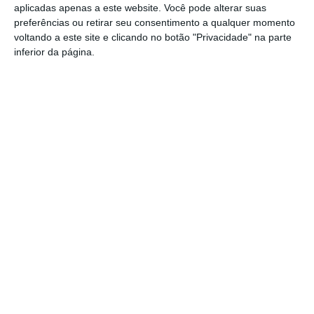
Crato: Vale do Peso volta a
aplicadas apenas a este website. Você pode alterar suas
transformar-se na capital do gin
preferências ou retirar seu consentimento a qualquer momento
artesanal
voltando a este site e clicando no botão "Privacidade" na parte
Campo Maior: explosão de cores –
inferior da página.
Festas do Povo regressam com meio
milhão de visitantes à vista
Exames nacionais: notas da 2.ª fase já
estão a ser afixadas e reapreciações
devem chegar à tarde
Cinema: Festival Periferias abre esta
sexta feira
Volta a Portugal em Bicicleta: Francisco
Campos vence primeira etapa – Rui
Oliveira é o novo Camisola Amarela
PS exige transparência na execução do
Plano de Cogestão da Serra de São
Mamede
Elvas: PSP apreende 91 armas e
desmantela esquema de venda online
Gavião: Governo formaliza apoio à