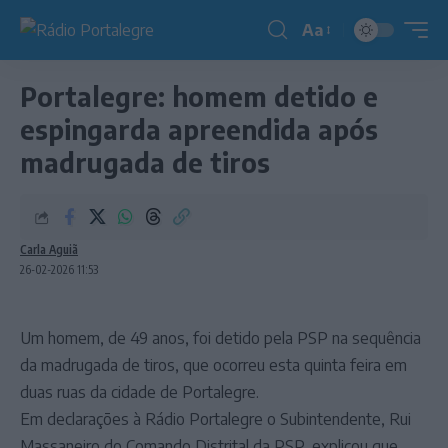
Aa
Redimensionador
de
Portalegre: homem detido e
fonte
espingarda apreendida após
madrugada de tiros
Carla Aguiã
26-02-2026 11:53
Um homem, de 49 anos, foi detido pela PSP na sequência
da madrugada de tiros, que ocorreu esta quinta feira em
duas ruas da cidade de Portalegre.
Em declarações à Rádio Portalegre o Subintendente, Rui
Massaneiro do Comando Distrital da PSP, explicou
que,