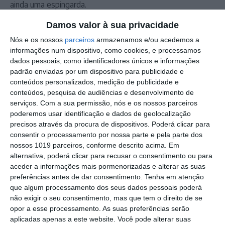
ainda uma espingarda.
Os factos foram comunicados à Policia Judiciária (PJ).
Damos valor à sua privacidade
Nós e os nossos
parceiros
armazenamos e/ou acedemos a
Outros Destaques
informações num dispositivo, como cookies, e processamos
dados pessoais, como identificadores únicos e informações
Comissão de Cogestão do PNSSM
padrão enviadas por um dispositivo para publicidade e
responde ao PS: relatórios existem e
conteúdos personalizados, medição de publicidade e
foram entregues
conteúdos, pesquisa de audiências e desenvolvimento de
PSP detém dois homens em Elvas por
serviços.
Com a sua permissão, nós e os nossos parceiros
posse de armas proibidas
poderemos usar identificação e dados de geolocalização
precisos através da procura de dispositivos. Poderá clicar para
Gasóleo e gasolina deverão ficar mais
consentir o processamento por nossa parte e pela parte dos
baratos na próxima semana
nossos 1019 parceiros, conforme descrito acima. Em
alternativa, poderá clicar para recusar o consentimento ou para
Futsal: campeões distritais (séniores)
aceder a informações mais pormenorizadas e alterar as suas
voltam a ter subida direta aos
preferências antes de dar consentimento.
Tenha em atenção
nacionais
que algum processamento dos seus dados pessoais poderá
Crato: Vale do Peso volta a
não exigir o seu consentimento, mas que tem o direito de se
transformar-se na capital do gin
opor a esse processamento. As suas preferências serão
artesanal
aplicadas apenas a este website. Você pode alterar suas
Campo Maior: explosão de cores –