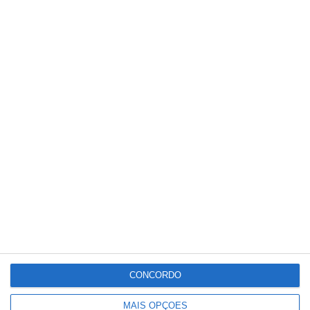
PUBLICIDADE
Meteorologia
28
°C
°
°
28
_
28
Portalegre
42%
Nuvens Dispersas
2 km/h
Sáb
Dom
Seg
Ter
Qua
°C
°C
°C
°C
°C
32
30
33
34
36
CONCORDO
MAIS OPÇÕES