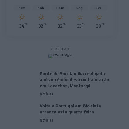
Sex
Sáb
Dom
Seg
Ter
°C
°C
°C
°C
°C
34
32
32
33
30
PUBLICIDADE
Ponte de Sor: família realojada
após incêndio destruir habitação
em Lavachos, Montargil
Notícias
Volta a Portugal em Bicicleta
arranca esta quarta feira
Notícias