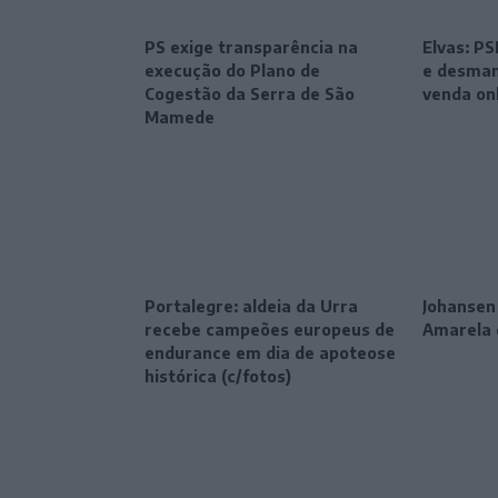
PS exige transparência na
Elvas: P
execução do Plano de
e desman
Cogestão da Serra de São
venda on
Mamede
Portalegre: aldeia da Urra
Johansen
recebe campeões europeus de
Amarela 
endurance em dia de apoteose
histórica (c/fotos)