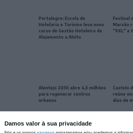
Portalegre: Escola de
Festival 
Hotelaria e Turismo leva novo
Marvão r
curso de Gestão Hoteleira de
“XXL” e 
Alojamento a Alvito
Alentejo 2030 abre 4,5 milhões
Castelo d
para regenerar centros
reúne onz
urbanos
dias de 
Damos valor à sua privacidade
Nós e os nossos
parceiros
armazenamos e/ou acedemos a informaçõe