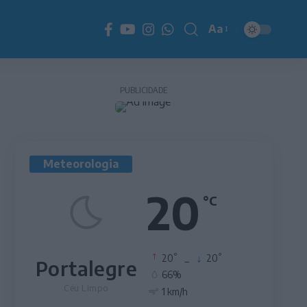
Aa
Redimensionador
de
fonte
PUBLICIDADE
Meteorologia
20
°C
°
°
20
_
20
Portalegre
66%
Céu Limpo
1 km/h