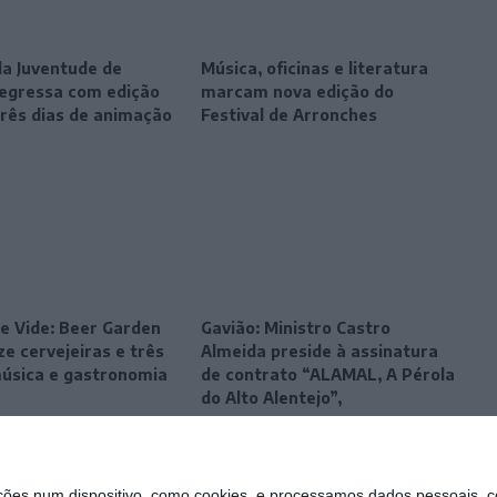
da Juventude de
Música, oficinas e literatura
egressa com edição
marcam nova edição do
três dias de animação
Festival de Arronches
e Vide: Beer Garden
Gavião: Ministro Castro
e cervejeiras e três
Almeida preside à assinatura
música e gastronomia
de contrato “ALAMAL, A Pérola
do Alto Alentejo”,
s num dispositivo, como cookies, e processamos dados pessoais, co