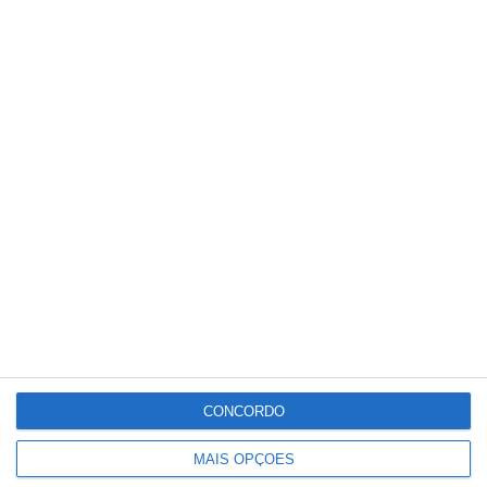
Meteorologia
22
°C
°
°
22
_
22
Portalegre
61%
Céu Limpo
2 km/h
Dom
Seg
Ter
Qua
Qui
°C
°C
°C
°C
°C
28
29
34
36
37
CONCORDO
MAIS OPÇÕES
PUBLICIDADE