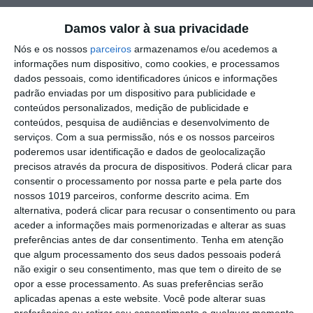
Outros Destaques
Damos valor à sua privacidade
Nós e os nossos
parceiros
armazenamos e/ou acedemos a
Regresso das Festas do Povo celebra
informações num dispositivo, como cookies, e processamos
identidade de Campo Maior e legado de
dados pessoais, como identificadores únicos e informações
Rui Nabeiro – José Luís Carneiro
padrão enviadas por um dispositivo para publicidade e
Volta a Portugal em Bicicleta: Leangel
conteúdos personalizados, medição de publicidade e
Linarez vence em Elvas – Rui Oliveira
conteúdos, pesquisa de audiências e desenvolvimento de
continua de amarelo
serviços.
Com a sua permissão, nós e os nossos parceiros
Campo Maior/Festas do Povo: vídeo
poderemos usar identificação e dados de geolocalização
reportagem da noite da enramação
precisos através da procura de dispositivos. Poderá clicar para
consentir o processamento por nossa parte e pela parte dos
Eclipse transforma o dia em noite: DGS
nossos 1019 parceiros, conforme descrito acima. Em
alerta para riscos na visão
alternativa, poderá clicar para recusar o consentimento ou para
Presidente da República diz que
aceder a informações mais pormenorizadas e alterar as suas
Portugal precisa do exemplo de união
preferências antes de dar consentimento.
Tenha em atenção
dado pelo povo de Campo Maior
que algum processamento dos seus dados pessoais poderá
Festas do Povo/a noite que não dorme:
não exigir o seu consentimento, mas que tem o direito de se
enramação junta residentes e
opor a esse processamento. As suas preferências serão
visitantes em Campo Maior (c/foto
aplicadas apenas a este website. Você pode alterar suas