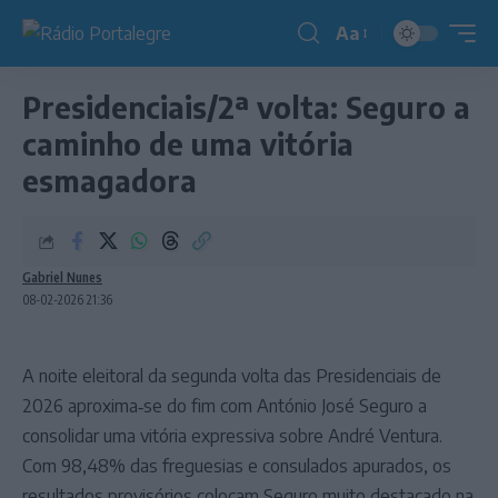
Aa
Redimensionador
de
Presidenciais/2ª volta: Seguro a
fonte
caminho de uma vitória
esmagadora
Gabriel Nunes
08-02-2026 21:36
A noite eleitoral da segunda volta das Presidenciais de
2026 aproxima‑se do fim com António José Seguro a
consolidar uma vitória expressiva sobre André Ventura.
Com 98,48% das freguesias e consulados apurados, os
resultados provisórios colocam Seguro muito destacado na