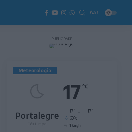
Aa
Redimensionador
de
fonte
PUBLICIDADE
Meteorologia
17
°C
°
°
17
_
17
Portalegre
63%
Céu Limpo
1 km/h