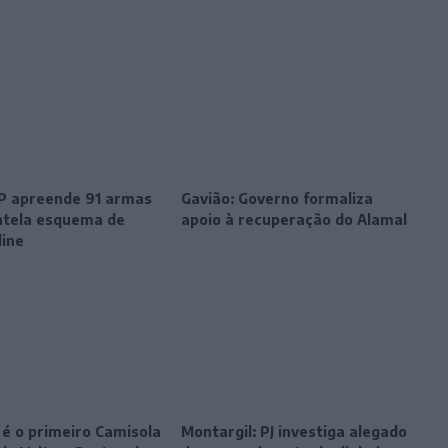
SP apreende 91 armas
Gavião: Governo formaliza
tela esquema de
apoio à recuperação do Alamal
line
 é o primeiro Camisola
Montargil: PJ investiga alegado