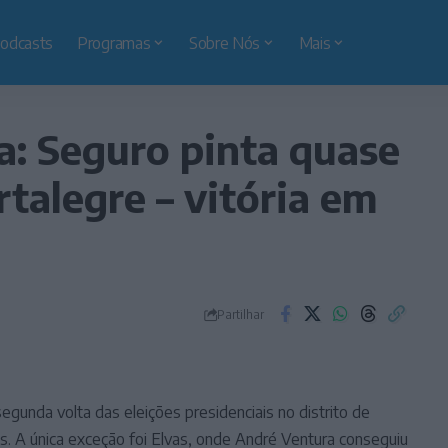
odcasts
Programas
Sobre Nós
Mais
ta: Seguro pinta quase
rtalegre – vitória em
Partilhar
egunda volta das eleições presidenciais no distrito de
. A única exceção foi Elvas, onde André Ventura conseguiu