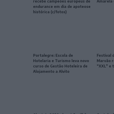
recebe campeões europeus de
Amarela 
endurance em dia de apoteose
histórica (c/fotos)
Portalegre: Escola de
Festival 
Hotelaria e Turismo leva novo
Marvão r
curso de Gestão Hoteleira de
“XXL” e 
Alojamento a Alvito