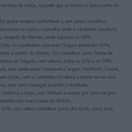
a centena de votos, naquele que se tornou o único ponto do
foi quase sempre confortável e, em vários concelhos,
destacou‑se como o concelho onde o candidato socialista
1%, seguido de Marvão, onde superou os 68%.
Crato, os resultados colocaram Seguro acima dos 60%,
 norte e centro do distrito. Em concelhos como Ponte de
manteve‑se folgada, com valores entre os 55% e os 59%.
ibrada, mas ainda assim favorável a Seguro. Monforte, Sousel,
ais curtas, com o candidato socialista a mover‑se na casa
u, mas sem conseguir inverter o resultado.
e confirma a regra, com Ventura a vencer por uma margem
também das mais baixas do distrito.
os 63%, com vários concelhos acima dos 60%, como Avis,