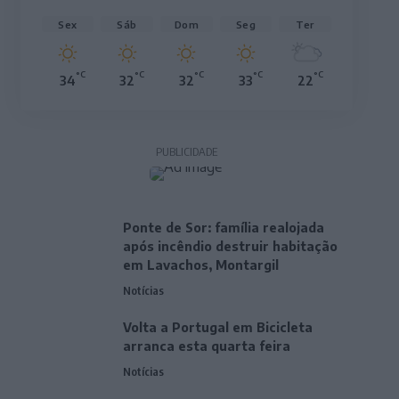
Sex
Sáb
Dom
Seg
Ter
°C
°C
°C
°C
°C
34
32
32
33
22
PUBLICIDADE
Ponte de Sor: família realojada
após incêndio destruir habitação
em Lavachos, Montargil
Notícias
Volta a Portugal em Bicicleta
arranca esta quarta feira
Notícias