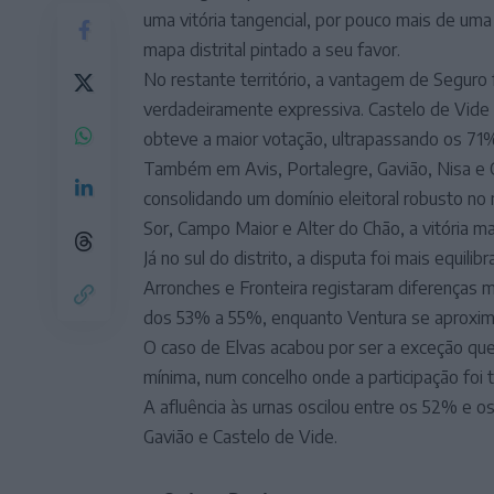
uma vitória tangencial, por pouco mais de um
mapa distrital pintado a seu favor.
No restante território, a vantagem de Seguro 
verdadeiramente expressiva. Castelo de Vide 
obteve a maior votação, ultrapassando os 7
Também em Avis, Portalegre, Gavião, Nisa e 
consolidando um domínio eleitoral robusto no
Sor, Campo Maior e Alter do Chão, a vitória 
Já no sul do distrito, a disputa foi mais equil
Arronches e Fronteira registaram diferenças m
dos 53% a 55%, enquanto Ventura se aproximo
O caso de Elvas acabou por ser a exceção qu
mínima, num concelho onde a participação foi 
A afluência às urnas oscilou entre os 52% e 
Gavião e Castelo de Vide.