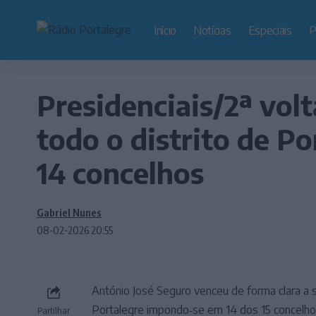
Início
Notícias
Especiais
P
Presidenciais/2ª vol
todo o distrito de Po
14 concelhos
Gabriel Nunes
08-02-2026 20:55
António José Seguro venceu de forma clara a s
Portalegre impondo‑se em 14 dos 15 concelhos
Partilhar